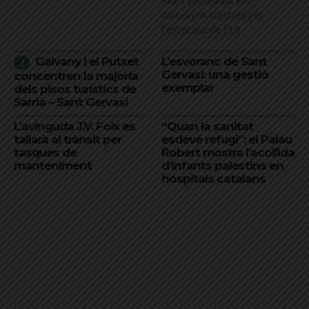
Junts per ajudar els
comerços afectats per
l'esvoranc de l'L9
Galvany i el Putxet
L’esvoranc de Sant
Gervasi: una gestió
concentren la majoria
exemplar
dels pisos turístics de
Sarrià – Sant Gervasi
L’avinguda J.V. Foix es
“Quan la sanitat
tallarà al trànsit per
esdevé refugi”: el Palau
tasques de
Robert mostra l’acollida
manteniment
d’infants palestins en
hospitals catalans