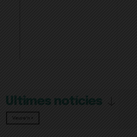
Últimes notícies
Veure'n +