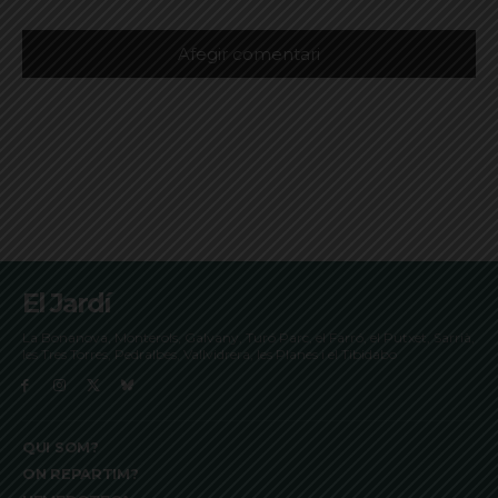
El Jardí
La Bonanova, Monterols, Galvany, Turó Parc, el Farró, el Putxet, Sarrià,
les Tres Torres, Pedralbes, Vallvidrera, les Planes i el Tibidabo
QUI SOM?
ON REPARTIM?