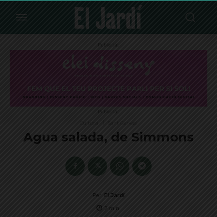
Publicitat
Publicitat
Cultura
Sant Gervasi
Agua salada, de Simmons
Per
El Jardí
2
min.