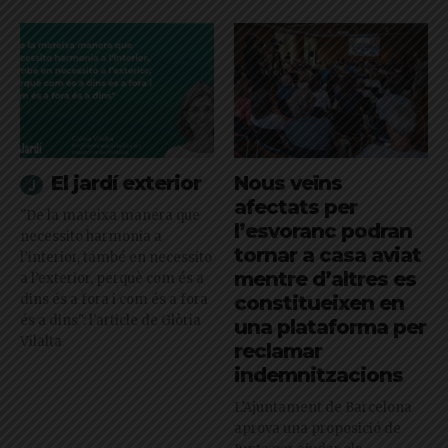
El jardí exterior
Nous veïns
afectats per
"De la mateixa manera que
l’esvoranc podran
necessito harmonia a
tornar a casa aviat
l’interior, també en necessito
mentre d’altres es
a l’exterior, perquè com és a
dins és a fora i com és a fora
constitueixen en
és a dins": l'article de Glòria
una plataforma per
Vilalta
reclamar
indemnitzacions
L’Ajuntament de Barcelona
aprova una proposició de