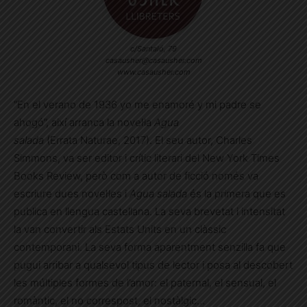
c/Santaló, 79
casausher@casausher.com
www.casausher.com
“En el verano de 1936 yo me enamoré y mi padre se
ahogó”, així arranca la novel·la
Agua
salada
(Errata Naturae, 2017). El seu autor, Charles
Simmons, va ser editor i crític literari del New York Times
Books Review, però com a autor de ficció només va
escriure dues novel·les i
Agua salada
és la primera que es
publica en llengua castellana. La seva brevetat i intensitat
la van convertir als Estats Units en un clàssic
contemporani. La seva forma aparentment senzilla fa que
pugui arribar a qualsevol tipus de lector i posa al descobert
les múltiples formes de l’amor: el paternal, el sensual, el
romàntic, el no correspost, el nostàlgic…