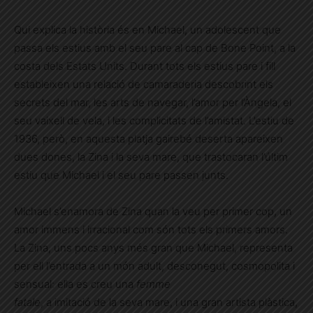
Qui explica la història és en Michael, un adolescent que
passa els estius amb el seu pare al cap de Bone Point, a la
costa dels Estats Units. Durant tots els estius pare i fill
estableixen una relació de camaraderia descobrint els
secrets del mar, les arts de navegar, l’amor per l’Àngela, el
seu vaixell de vela, i les complicitats de l’amistat. L’estiu de
1936, però, en aquesta platja gairebé deserta apareixen
dues dones, la Zina i la seva mare, que trastocaran l’últim
estiu que Michael i el seu pare passen junts.
Michael s’enamora de Zina quan la veu per primer cop, un
amor immens i irracional com són tots els primers amors.
La Zina, uns pocs anys més gran que Michael, representa
per ell l’entrada a un món adult, desconegut, cosmopolita i
sensual: ella es creu una
femme
fatale
, a imitació de la seva mare, i una gran artista plàstica,