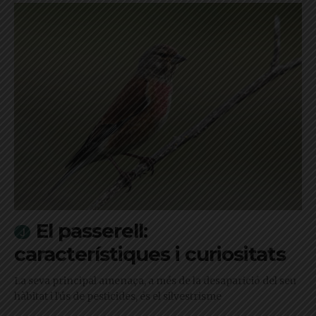
El passerell:
característiques i curiositats
La seva principal amenaça, a més de la desaparició del seu
hàbitat i l'ús de pesticides, és el silvestrisme