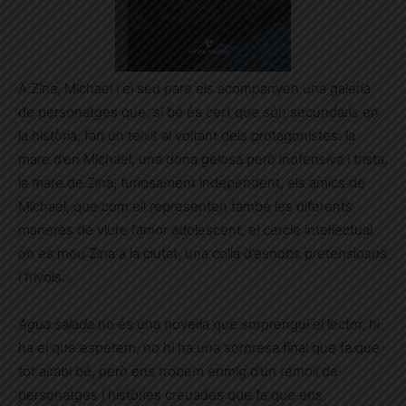
A Zina, Michael i el seu pare els acompanyen una galeria
de personatges que, si bé és cert que són secundaris en
la història, fan un teixit al voltant dels protagonistes: la
mare d’en Michael, una dona gelosa però inofensiva i trista,
la mare de Zina, furiosament independent, els amics de
Michael, que com ell representen també les diferents
maneres de viure l’amor adolescent, el cercle intel·lectual
on es mou Zina a la ciutat, una colla d’esnobs pretensiosos
i frívols…
Agua salada
no és una novel·la que sorprengui el lector, hi
ha el que esperem, no hi ha una sorpresa final que fa que
tot acabi bé, però ens trobem enmig d’un remolí de
personatges i històries creuades que fa que ens