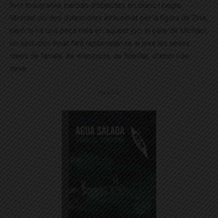
fent fotografies parcials d’objectes en blanc i negre.
Michael viu des d’aleshores enlluernat per la figura de Zina,
però hi ha una peça més en aquest joc, el pare de Michael,
un seductor innat farà replantejar-se al jove les seves
idees de família, de matrimoni, de fidelitat, d’amor i de
sexe.
Publicitat