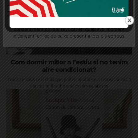
Quan l’usuari crea un compte al Diari el Jardí, dona el
seu consentiment explícit per rebre comunicacions
informatives relacionades amb el servei. Aquest
consentiment pot ser revocat en qualsevol moment
mitjançant l’enllaç de baixa present a tots els correus.
Com dormir millor a l’estiu si no tenim
aire condicionat?
Trucs senzills i efectius que poden ajudar-te a refrescar-te i a
dormir millor durant les nits caloroses