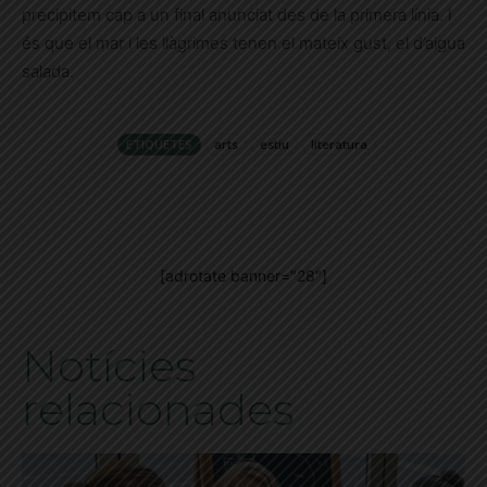
precipitem cap a un final anunciat des de la primera línia. I
és que el mar i les llàgrimes tenen el mateix gust, el d’aigua
salada.
ETIQUETES
arts
estiu
literatura
[adrotate banner="28"]
Notícies
relacionades