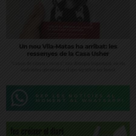
Un nou Vila-Matas ha arribat: les
ressenyes de la Casa Usher
"Canon de cámara oscura", una distopia inquietant, on els
androides qüestionen el que significa ser humà
REP LES NOTÍCIES AL
MOMENT AL WHATSAPP!