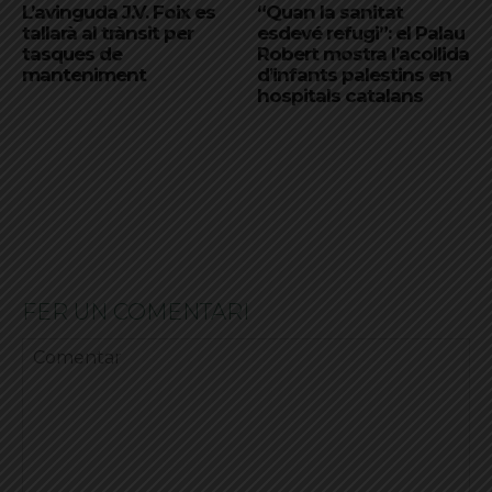
L’avinguda J.V. Foix es
“Quan la sanitat
tallarà al trànsit per
esdevé refugi”: el Palau
tasques de
Robert mostra l’acollida
manteniment
d’infants palestins en
hospitals catalans
FER UN COMENTARI