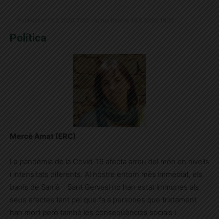
Publicat el 15.5.2020 7:00 · Actualitzat el 15.5.2020 18:25
Política
Mercè Amat (ERC)
La pandèmia de la Covid-19 afecta arreu del món en nivells
i intensitats diferents. Al nostre entorn més immediat, els
barris de Sarrià – Sant Gervasi no han estat immunes als
seus efectes tant pel que fa a persones que tristament
han mort però també les conseqüències socials i