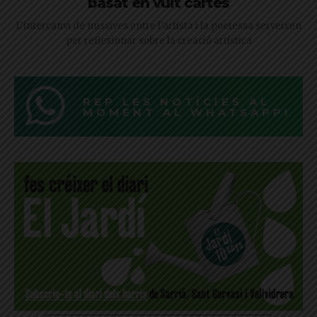
basat en vuit cartes
L'intercanvi de missives entre l'artista i la poetessa serveixen
per reflexionar sobre la creació artística
REP LES NOTÍCIES AL
MOMENT AL WHATSAPP!