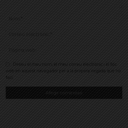
Comentar
No
Co
ele
Pà
we
Deseu el meu nom, el meu correu electrònic i el lloc
web en aquest navegador per a la propera vegada que ho
faci.