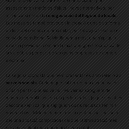
viabilitat de les associacions de comerciants, per
assessorar en matèries d’ajuts i noves normatives, per
mitjançar si cal en la
renegociació del lloguer de locals.
..
Les mesures també preveuen la creació d’una plataforma
en línia del comerç de proximitat, per tal d’ajudar-les en el
canvi de paradigma. Reivindiquem a més, que s’apliquin
eines ja previstes, com ara la taxa que grava l’ocupació de
la via pública per part de les grans empreses de comerç
electrònic.
La segona proposta que hem presentat és amb relació als
serveis socials
. Creiem que cal fer-ne una campanya de
difusió per tal que els veïns i les veïnes sapiguem de
manera generalitzada on els poden trobar, ja que sovint es
desconeixen i cal que sapiguem quins recursos tenim al
nostre abast. Malauradament molta gent passa i passarà
per una situació complicada i cal que l’administració més
pròxima estigui més que mai al seu costat.