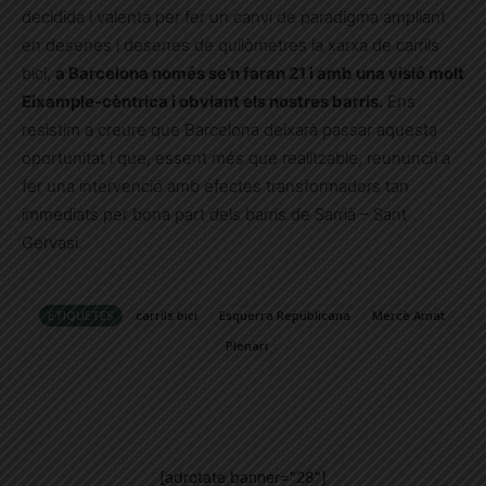
decidida i valenta per fer un canvi de paradigma ampliant
en desenes i desenes de quilòmetres la xarxa de carrils
bici,
a Barcelona només se’n faran 21 i amb una visió molt
Eixample-cèntrica i obviant els nostres barris.
Ens
resistim a creure que Barcelona deixarà passar aquesta
oportunitat i que, essent més que realitzable, reununcïi a
fer una intervenció amb efectes transformadors tan
immediats per bona part dels barris de Sarrià – Sant
Gervasi.
ETIQUETES
carrils bici
Esquerra Republicana
Mercè Amat
Plenari
[adrotate banner="28"]