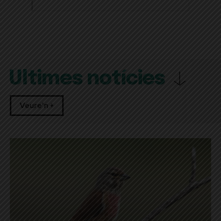
Últimes notícies
Veure'n +