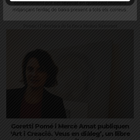
Gervasi en les eleccions municipals 2023
consentiment pot ser revocat en qualsevol moment
mitjançant l’enllaç de baixa present a tots els correus.
El programa d'Ernest Maragall incorpora la implementació
d'eixos cívics a La Bonanova i El Putxet, la recuperació de Can
Ponsic i l'obertura de la finca Muñoz Ramonet
Goretti Pomé i Mercè Amat publiquen
‘Art i Creació. Veus en diàleg’, un llibre