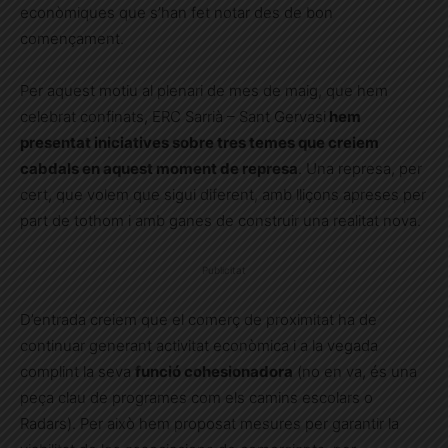
econòmiques que s’han fet notar des de bon
començament.
Per aquest motiu al plenari de mes de maig, que hem
celebrat confinats, ERC Sarrià – Sant Gervasi
hem
presentat iniciatives sobre tres temes que creiem
cabdals en aquest moment de represa
. Una represa, per
cert, que volem que sigui diferent, amb lliçons apreses per
part de tothom i amb ganes de construir una realitat nova.
Publicitat
D’entrada creiem que el comerç de proximitat ha de
continuar generant activitat econòmica i a la vegada
complint la seva
funció cohesionadora
(no en va, és una
peça clau de programes com els camins escolars o
Radars). Per això hem proposat mesures per garantir la