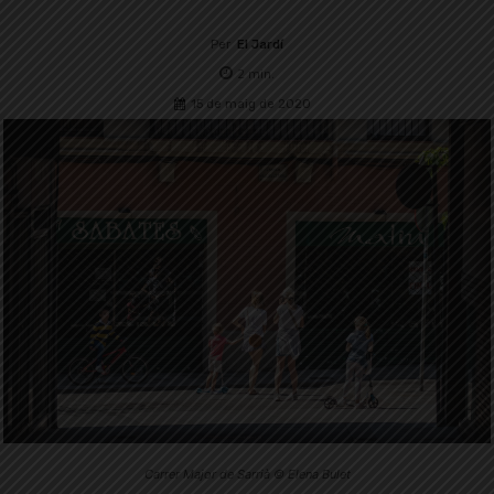
Per
El Jardí
2
min.
15 de maig de 2020
Carrer Major de Sarrià © Elena Bulet