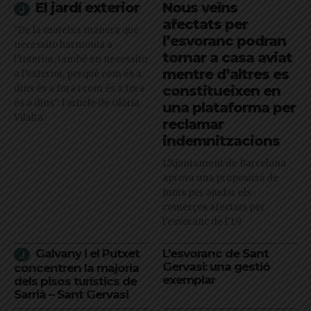
El jardí exterior
Nous veïns
afectats per
"De la mateixa manera que
l’esvoranc podran
necessito harmonia a
tornar a casa aviat
l’interior, també en necessito
mentre d’altres es
a l’exterior, perquè com és a
dins és a fora i com és a fora
constitueixen en
és a dins": l'article de Glòria
una plataforma per
Vilalta
reclamar
indemnitzacions
L’Ajuntament de Barcelona
aprova una proposició de
Junts per ajudar els
comerços afectats per
l'esvoranc de l'L9
Galvany i el Putxet
L’esvoranc de Sant
Gervasi: una gestió
concentren la majoria
exemplar
dels pisos turístics de
Sarrià – Sant Gervasi