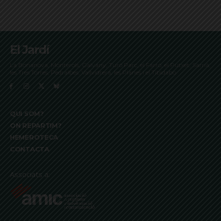
El Jardí
La Bonanova, Monterols, Galvany, Turó Parc, el Farró, el Putxet, Sarrià,
les Tres Torres, Pedralbes, Vallvidrera, les Planes i el Tibidabo
QUI SOM?
ON REPARTIM?
HEMEROTECA
CONTACTA
Associats a: