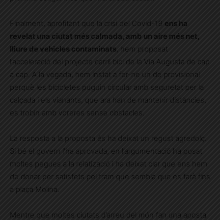
Finalment, aprofitant que la crisi del Covid-19
ens ha
revelat una ciutat més calmada, amb un aire més net,
lliure de vehicles contaminats
, hem proposat
l’acceleració del projecte carril bici de la Via Augusta de cap
a cap. A la vegada, hem instat a fer-ne un de provisional
perquè les bicicletes puguin circular amb seguretat per la
calçada i els vianants, que ara han de mantenir distàncies,
es trobin amb voreres sense obstacles.
La resposta a la proposta és ha deixat un regust agredolç.
Si bé el govern l’ha aprovada, en l’argumentació ha posat
moltes pegues a la relatizació i ha deixat clar que ens hem
de donar per satisfets pel tram que sembla que es farà fins
a plaça Molina.
Mentre que moltes ciutats d’arreu del món fan una aposta