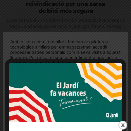
reivindicació per una xarxa
de bici més segura
L'acte es farà el 20 de febrer i servirà per rendir homenatge a
Hugo Fernández, que va morir a principis d'any al Passeig
Sant Joan Bosco
Amb el seu acord, nosaltres fem servir galetes o
tecnologies similars per emmagatzemar, accedir i
processar dades personals com la seva visita a aquest
lloc web. Pot retirar el seu consentiment o oposar-se
al processament de dades basat en interessos
legítims en qualsevol moment fent clic a "Ajustos de
cookies" o a la nostra Política de privacitat en aquest
lloc web. Si cliques "acceptar" dones el teu
consentiment
Més informació
Acceptar
Rebutjar tot
Quan l’usuari crea un compte al Diari el Jardí, dona el
seu consentiment explícit per rebre comunicacions
Les propostes d’ERC per a Sarrià-Sant
informatives relacionades amb el servei. Aquest