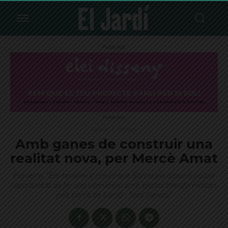
Publicitat
Publicitat
Opinió
Política
Amb ganes de construir una
realitat nova, per Mercè Amat
Esquerra: "Ens resistim a creure que Barcelona deixarà passar
l'oportunitat de fer una intervenció amb efectes transformadors
pels barris de Sarrià - Sant Gervasi"