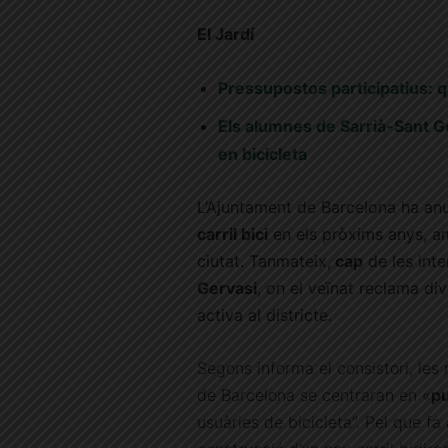
El Jardí
Pressupostos participatius: 
Els alumnes de Sarrià-Sant Ge
en bicicleta
L’Ajuntament de Barcelona ha anu
carril bici
en els pròxims anys, amb
ciutat. Tanmateix,
cap
de les int
Gervasi
, on el veïnat reclama di
activa al districte.
Segons informa el consistori, les 
de Barcelona se centraran en «
p
usuàries de bicicleta”. Pel que fa