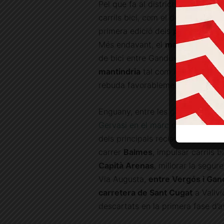
Pel que fa al districte de
Sarrià-
carrils bici, com el de la
Via Aug
primera edició dels
pressupostos
Més endavant, el
març del 2024
de bici entre Ganduxer, les Tres T
mantindria
tal com l’havia execut
rebuda favorablement pel veïnat.
Enguany, entre les
gairebé
200 p
Gervasi en el marc dels pressupo
dels principals reclams. Concreta
carrer
Balmes
, impulsar carrils b
Capità Arenas
, millorar la segur
Via Augusta,
entre Vergós i Ga
carretera de Sant Cugat
a Vallvi
descartats en la primera fase d’