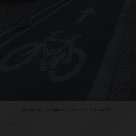
Carril bici de la Via Augusta a l'altura de Sarrià © Laia Melero
9.2.2025 13:17