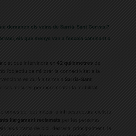
què demanen els veïns de Sarrià-Sant Gervasi?
rvasi, els que menys van a l’escola caminant o
nciat que intervindrà en
42 quilòmetres
de
 l’objectiu de millorar la connectivitat a la
ervencions es durà a terme a
Sarrià-Sant
verses mesures per incrementar la mobilitat
reformes per optimitzar la infraestructura ciclista
unts
llargament reclamats
per les persones
 als nous trams de bici, destaca, principalment, la