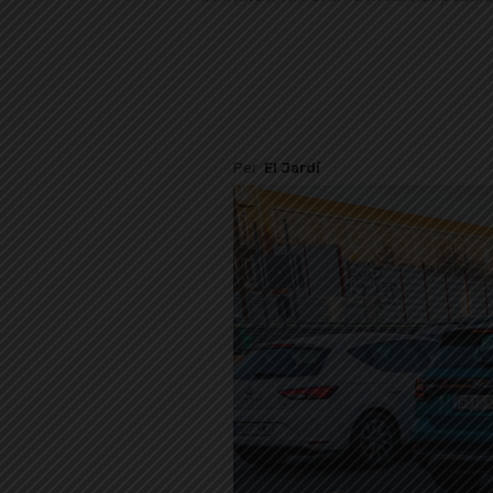
Per
El Jardí