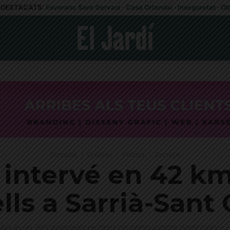
DESTACATS:
Esvoranc Sant Gervasi
·
Casa Orlandai
·
Inseguretat
·
Ob
Destacat
Districte
Política
Societat
intervé en 42 km d
lls a Sarrià-Sant
able és un dels principals reclams als pressupostos participatius