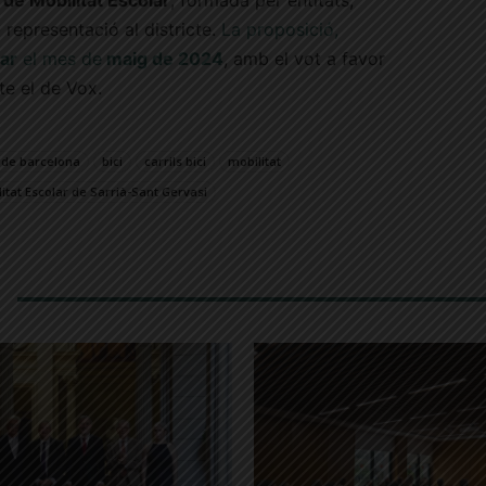
 de Mobilitat Escolar
, formada per entitats,
 representació al districte.
La proposició,
ar
el mes de
maig de 2024
, amb el vot a favor
pte el de Vox.
 de barcelona
bici
carrils bici
mobilitat
itat Escolar de Sarrià-Sant Gervasi