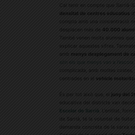
Cal tenir en compte que Sarrià-S
densitat de centres educatius
d’
compta amb una concentració més
desplacen més de
40.000 alum
També venen molts alumnes que no
explicar aquestes xifres. Tanmatei
amb
menys desplegament de carr
són els que menys van a l’escola
complicada, amb moltes costes, s
centrades en el
vehicle motoritz
És per tot això que, el
juny del 
educativa del districte van decid
Escolar de Sarrià
. L’entitat, fo
de Sarrià, té la voluntat de lluit
demanda concreta de la xarxa va s