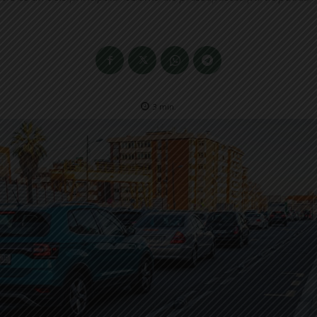
3
min.