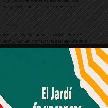
eccional de
6,6 quilòmetres a Montjuïc
, que,
itat a principis del 2027 i discorrerà entre la
Publicitat
bjectiu de configurar un eix ciclista entre
el
e, alhora, permeti connectar
la Barceloneta amb
irà un nou carril bici al
Passeig de Joan de
nista i la plaça d’Idrissa Diallo i Via Laietana, en
ció ja en marxa.
En aquest sentit, l’actual
ia
també incorpora una petita actuació de 75
Amb el seu acord, nosaltres fem servir galetes o
 la connectivitat entre l’Eixample i Gràcia. El nou
tecnologies similars per emmagatzemar, accedir i
processar dades personals com la seva visita a aquest lloc
 de Gràcia, entre l’Avinguda Diagonal i el carrer
web. Pot retirar el seu consentiment o oposar-se al
processament de dades basat en interessos legítims en
qualsevol moment fent clic a "Ajustos de cookies" o a la
nostra Política de privacitat en aquest lloc web. Si cliques
itat escolar activa
"acceptar" dones el teu consentiment