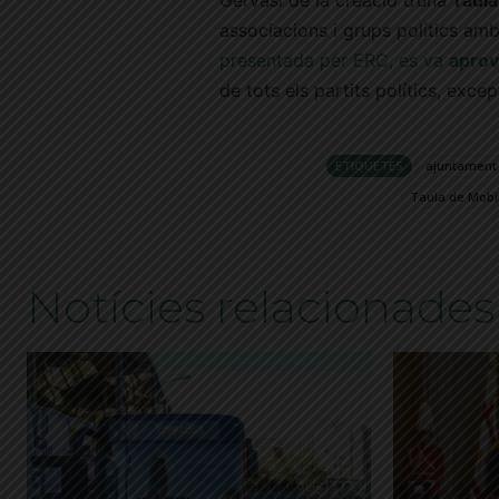
Gervasi de la creació d’una
Taula
associacions i grups polítics amb
presentada per ERC, es va
aprov
de tots els partits polítics, exce
ETIQUETES
ajuntament
Taula de Mobil
Notícies relacionades