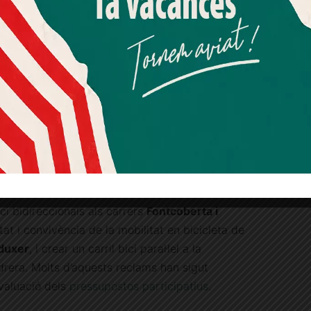
Sant Gervasi
, darrerament s’han construït nous
Més informació
Acceptar
Rebutjar tot
usta
, que va ser la proposta guanyadora de la
 participatius
durant el mandat d’Ada Colau.
Quan l’usuari crea un compte al Diari el Jardí, dona el seu
, el consistori socialista va confirmar que el tram
consentiment explícit per rebre comunicacions
informatives relacionades amb el servei. Aquest
orres i el carrer Dolors Monserdà, a Sarrià,
es
consentiment pot ser revocat en qualsevol moment
at el govern d’Ada Colau, la qual cosa va ser
mitjançant l’enllaç de baixa present a tots els correus.
ropostes
presentades pels veïns de Sarrià-Sant
stos participatius
, els
carrils bici
tornen a ser un
ment, el veïnat demana ubicar un carril bici al
ici bidireccionals als carrers
Fontcoberta i
etat i convivència de la mobilitat en bicicleta de
nduxer
, i crear un carril bici paral·lel a la
drera. Molts d’aquests reclams han sigut
avaluació dels
pressupostos participatius
.