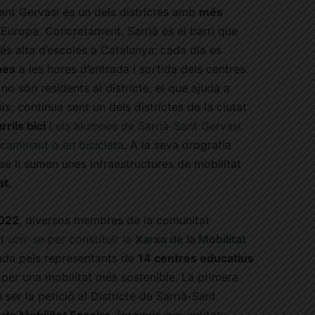
ant Gervasi és un dels districtes amb
més
Europa. Concretament, Sarrià és el barri que
 alta d’escoles a Catalunya: cada dia es
nes
a les hores d’entrada i sortida dels centres.
 són residents al districte, el que ajuda a
x, continua sent un dels districtes de la ciutat
ils bici
i
els alumnes de Sarrià-Sant Gervasi
 caminant o en bicicleta
. A la seva orografia
e li sumen unes infraestructures de mobilitat
at
.
2022
, diversos membres de la comunitat
ir
unir-se per constituir la
Xarxa de la Mobilitat
rmada pels representants de
14 centres educatius
ar per una mobilitat més sostenible. La primera
er la petició al Districte de Sarrià-Sant