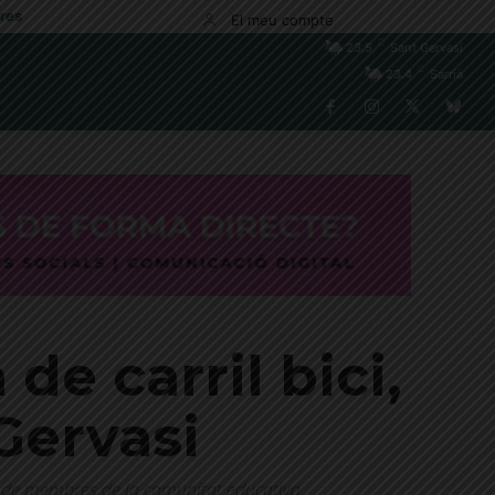
res
El meu compte
C
23.5
Sant Gervasi
C
23.4
Sarrià
e carril bici,
 Gervasi
 i de membres de la comunitat educativa