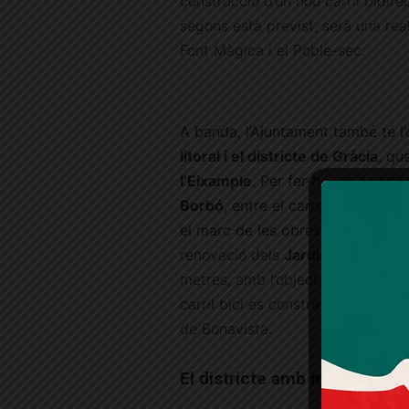
construcció d’un nou carril bidir
segons està previst, serà una real
Font Màgica i el Poble-sec.
A banda, l’Ajuntament també té l’o
litoral i el districte de Gràcia
, qu
l’Eixample
. Per fer-ho, es constru
Borbó
, entre el carrer de la Maqui
el marc de les obres d’urbanitza
renovació dels
Jardinets de Gràc
metres, amb l’objectiu de millorar
carril bici es construirà a Passeig
de Bonavista.
El districte amb menys mobil