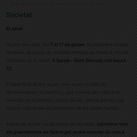
Publicat el 6.1.2026 12:00 · Actualitzat el 6.1.2026 18:28
Societat
El Jardí
Durant deu dies, del
7 al 17 de gener
, l’Ajuntament instal·la
desenes de punts de recollida d’arbres de Nadal a tots els
districtes de la ciutat.
A Sarrià – Sant Gervasi, n’hi haurà
22
.
El destí final de les restes dels avets recollits és
l’encoixinament o
mulching
, que serveix per millorar la
retenció de la humitat i l’aireig del sòl, alhora que és una
solució natural per al creixement de les males herbes.
Abans de portar-los als punts de recollida,
cal retirar tots
els guarniments de l’arbre per poder reciclar-lo com a