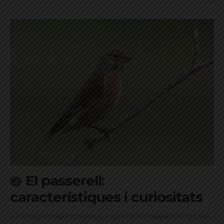
El passerell:
característiques i curiositats
La seva principal amenaça, a més de la desaparició del seu