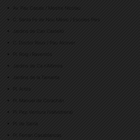
Av. Pau Casals / Mestre Nicolau
C. Santa Fe de Nou Mèxic / Escoles Pies
Jardins de Can Castelló
C. Doctor Roux / Pau Alcover
Pl. Roig i Raventós
Jardins de Ca n’Altimira
Jardins de la Tamarita
Pl. Artós
Pl. Manuel de Corachán
Pl. Pep Ventura (Vallvidriera)
Pl. de Sarrià
Pl. Ferran Casablancas