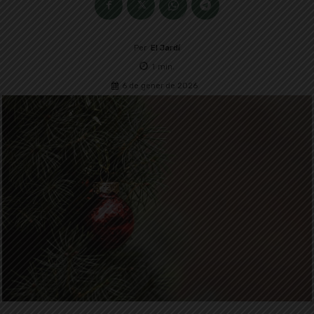
Per
El Jardí
1
min.
6 de gener de 2026