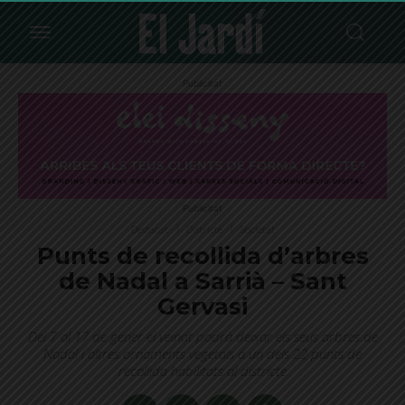
Publicitat
Publicitat
Destacat
Districte
Societat
Punts de recollida d’arbres
de Nadal a Sarrià – Sant
Gervasi
Del 7 al 17 de gener el veïnat podrà deixar els seus arbres de
Nadal i altres ornaments vegetals a un dels 22 punts de
recollida habilitats al districte