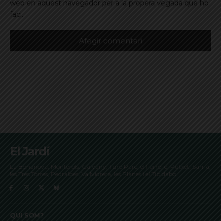
web en aquest navegador per a la propera vegada que ho
faci.
El Jardí
La Bonanova, Monterols, Galvany, Turó Parc, el Farró, el Putxet, Sarrià,
les Tres Torres, Pedralbes, Vallvidrera, les Planes i el Tibidabo
QUI SOM?