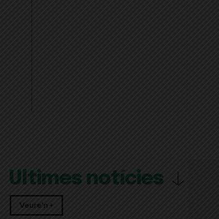
Últimes notícies
Veure'n +