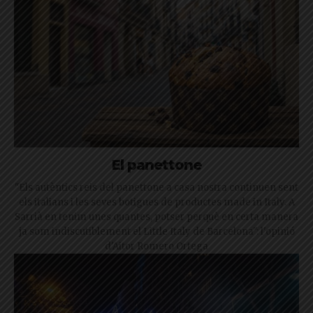
El panettone
"Els autèntics reis del panettone a casa nostra continuen sent
els italians i les seves botigues de productes made in Italy. A
Sarrià en tenim unes quantes, potser perquè en certa manera
ja som indiscutiblement el Little Italy de Barcelona": l'opinió
d'Aitor Romero Ortega