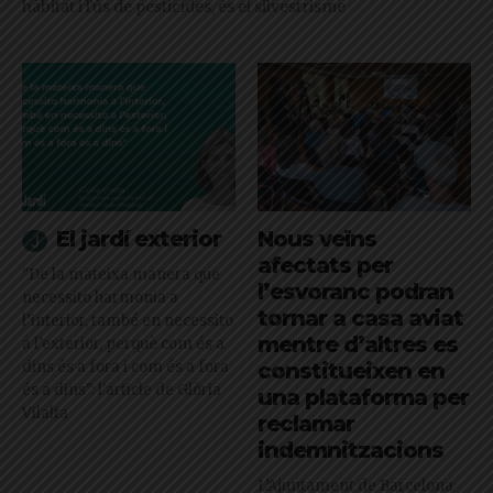
hàbitat i l'ús de pesticides, és el silvestrisme
El jardí exterior
Nous veïns
afectats per
"De la mateixa manera que
l’esvoranc podran
necessito harmonia a
tornar a casa aviat
l’interior, també en necessito
mentre d’altres es
a l’exterior, perquè com és a
dins és a fora i com és a fora
constitueixen en
és a dins": l'article de Glòria
una plataforma per
Vilalta
reclamar
indemnitzacions
L’Ajuntament de Barcelona