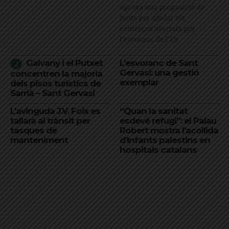
aprova una proposició de
Junts per ajudar els
comerços afectats per
l'esvoranc de l'L9
Galvany i el Putxet
L’esvoranc de Sant
Gervasi: una gestió
concentren la majoria
exemplar
dels pisos turístics de
Sarrià – Sant Gervasi
L’avinguda J.V. Foix es
“Quan la sanitat
tallarà al trànsit per
esdevé refugi”: el Palau
tasques de
Robert mostra l’acollida
manteniment
d’infants palestins en
hospitals catalans