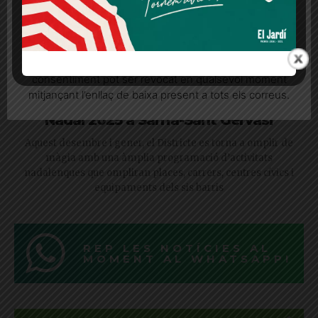
Quan l’usuari crea un compte al Diari el Jardí, dona el
seu consentiment explícit per rebre comunicacions
informatives relacionades amb el servei. Aquest
consentiment pot ser revocat en qualsevol moment
mitjançant l’enllaç de baixa present a tots els correus.
Nadal 2025 a Sarrià-Sant Gervasi
Aquest desembre i gener, el Districte es torna a omplir de
màgia amb una àmplia programació d’activitats
nadalenques que ompliran places, carrers, centres cívics i
equipaments dels sis barris
REP LES NOTÍCIES AL
MOMENT AL WHATSAPP!