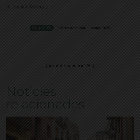
Jardins Maluquer
ETIQUETES
arbres de nadal
Nadal 2025
[adrotate banner="28"]
Notícies
relacionades