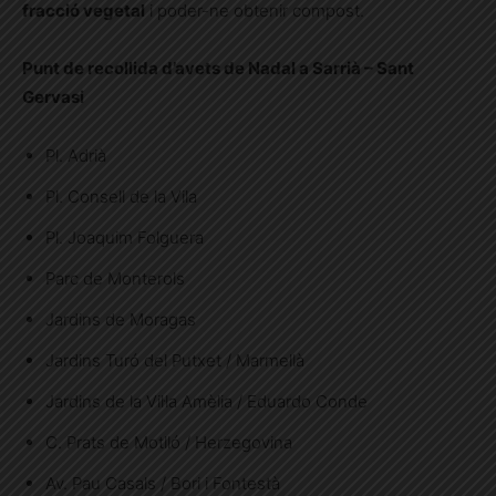
fracció vegetal
i poder-ne obtenir compost.
Punt de recollida d’avets de Nadal a Sarrià – Sant
Gervasi
Pl. Adrià
Pl. Consell de la Vila
Pl. Joaquim Folguera
Parc de Monterols
Jardins de Moragas
Jardins Turó del Putxet / Marmellà
Jardins de la Vil·la Amèlia / Eduardo Conde
C. Prats de Motlló / Herzegovina
Av. Pau Casals / Bori i Fontestà