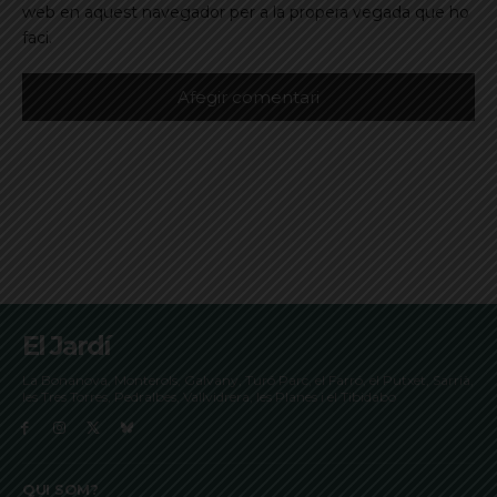
web en aquest navegador per a la propera vegada que ho
faci.
El Jardí
La Bonanova, Monterols, Galvany, Turó Parc, el Farró, el Putxet, Sarrià,
les Tres Torres, Pedralbes, Vallvidrera, les Planes i el Tibidabo
QUI SOM?