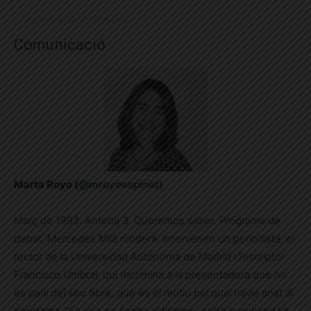
Publicat el 18.10.2018 9:00
Comunicació
Marta Royo (
@
mroyoespinet
)
Març de 1993. Antena 3. Queremos saber. Programa de
debat. Mercedes Milà modera. Intervenen un periodista, el
rector de la Universidad Autónoma de Madrid i l’escriptor
Francisco Umbral, qui recrimina a la presentadora que no
es parli del seu llibre, que és el motiu pel qual havia anat al
programa. “Es que se acaba el tiempo, entra la publicidad,