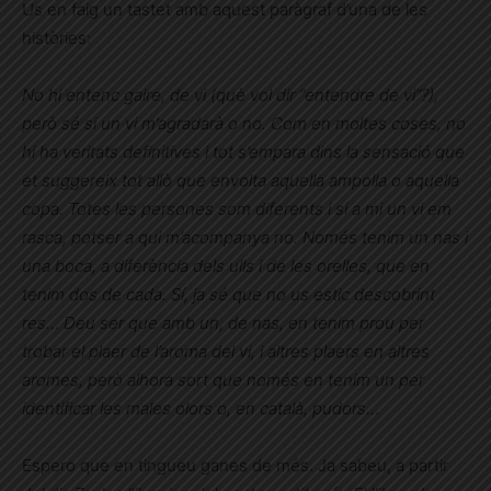
Us en faig un tastet amb aquest paràgraf d’una de les
històries:
No hi entenc gaire, de vi (què vol dir “entendre de vi”?),
però sé si un vi m’agradarà o no. Com en moltes coses, no
hi ha veritats definitives i tot s’empara dins la sensació que
et suggereix tot allò que envolta aquella ampolla o aquella
copa. Totes les persones som diferents i si a mi un vi em
rasca, potser a qui m’acompanya no. Només tenim un nas i
una boca, a diferència dels ulls i de les orelles, que en
tenim dos de cada. Sí, ja sé que no us estic descobrint
res… Deu ser que amb un, de nas, en tenim prou per
trobar el plaer de l’aroma del vi, i altres plaers en altres
aromes, però alhora sort que només en tenim un per
identificar les males olors o, en català, pudors…
Espero que en tingueu ganes de més. Ja sabeu, a partir