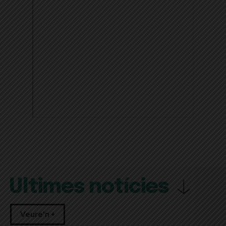
Últimes notícies
Veure'n +