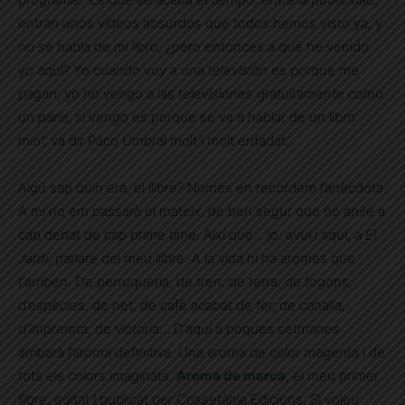
entran unos vídeos absurdos que todos hemos visto ya, y
no se habla de mi libro, ¿pero entonces a qué he venido
yo aquí? Yo cuando voy a una televisión es porque me
pagan, yo no vengo a las televisiones gratuitamente como
un paria, si vengo es porque se va a hablar de un libro
mío”, va dir Paco Umbral molt i molt enfadat.
Algú sap quin era, el llibre? Només en recordem l’anècdota.
A mi no em passarà el mateix, de ben segur que no aniré a
cap debat de cap prime time. Així que… jo, avui i aquí, a
El
Jardí
, parlaré del meu llibre. A la vida hi ha aromes que
t’arriben. De perruqueria, de tren, de terra, de fogons,
d’espècies, de net, de cafè acabat de fer, de canalla,
d’impremta, de victòria… D’aquí a poques setmanes
arribarà l’aroma definitiva. Una aroma de color magenta i de
tots els colors imaginats.
Aroma de marca
, el meu primer
llibre, editat i publicat per Cossetània Edicions. Si voleu