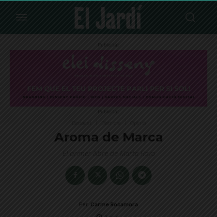
Publicitat
Publicitat
Destacat
Districte
Opinió
Aroma de Marca
El primer llibre de Marta Royo
Per
Carme Rocamora