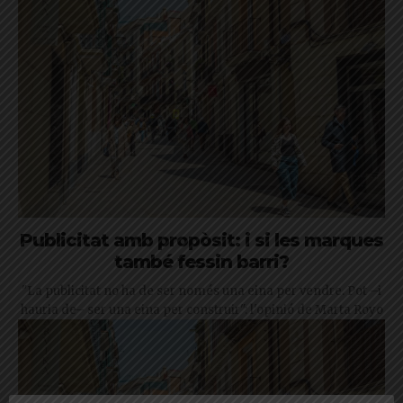
Publicitat amb propòsit: i si les marques
també fessin barri?
"La publicitat no ha de ser només una eina per vendre. Pot –i
hauria de– ser una eina per construir": l'opinió de Marta Royo