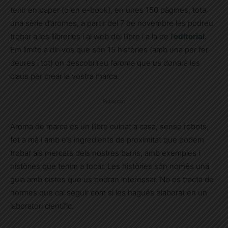
tenir en paper (o en e-book), en unes 150 pàgines, tota
una sèrie d’aromes, a partir del 7 de novembre les podreu
trobar a les llibreries i al web del llibre i a la de l’
editorial
.
Em limito a dir-vos que són 15 històries (amb una per fer
deures i tot) on descobrireu l’aroma que us donarà les
claus per crear la vostra marca.
Publicitat
Aroma de marca és un llibre cuinat a casa, sense robots,
fet a mà i amb els ingredients de proximitat que podem
trobar als mercats dels nostres barris, amb exemples i
històries que tenim a tocar. Les històries són només una
guia amb pistes que us podran interessar. No es tracta de
normes que cal seguir com si les hagués elaborat en un
laboratori científic.