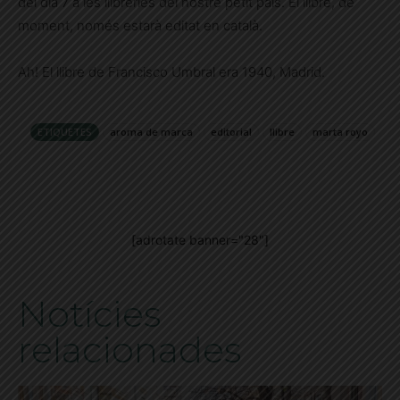
del dia 7 a les llibreries del nostre petit país. El llibre, de
moment, només estarà editat en català.
Ah! El llibre de Francisco Umbral era 1940, Madrid.
ETIQUETES
aroma de marca
editorial
llibre
marta royo
[adrotate banner="28"]
Notícies
relacionades