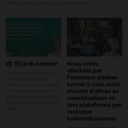
hàbitat i l'ús de pesticides, és el silvestrisme
El jardí exterior
Nous veïns
afectats per
"De la mateixa manera que
l’esvoranc podran
necessito harmonia a
tornar a casa aviat
l’interior, també en necessito
mentre d’altres es
a l’exterior, perquè com és a
dins és a fora i com és a fora
constitueixen en
és a dins": l'article de Glòria
una plataforma per
Vilalta
reclamar
indemnitzacions
L’Ajuntament de Barcelona