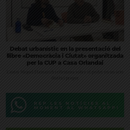
Debat urbanístic en la presentació del
llibre «Democràcia i Ciutat» organitzada
per la CUP a Casa Orlandai
L'autor Miquel Flamarich reflexiona sobre el poder en un acte
distès i proper
REP LES NOTÍCIES AL
MOMENT AL WHATSAPP!