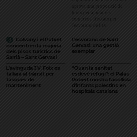
aprova una proposició de
Junts per ajudar els
comerços afectats per
l'esvoranc de l'L9
Galvany i el Putxet
L’esvoranc de Sant
Gervasi: una gestió
concentren la majoria
exemplar
dels pisos turístics de
Sarrià – Sant Gervasi
L’avinguda J.V. Foix es
“Quan la sanitat
tallarà al trànsit per
esdevé refugi”: el Palau
tasques de
Robert mostra l’acollida
manteniment
d’infants palestins en
hospitals catalans