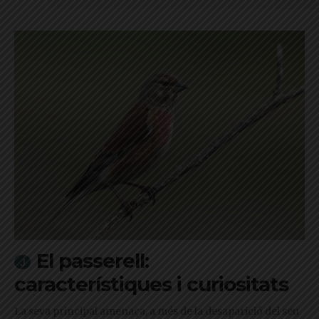
El passerell:
característiques i curiositats
La seva principal amenaça, a més de la desaparició del seu