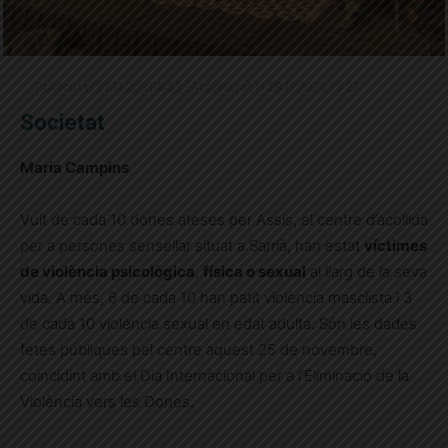
Publicat el 27.11.2021 8:53 · Actualitzat el 29.11.2021 15:27
Societat
Maria Campins
Vuit de cada 10 dones ateses per Assís, el centre d’acollida
per a persones sensellar situat a Sarrià, han estat
víctimes
de violència psicològica
,
física o sexual
al llarg de la seva
vida. A més, 6 de cada 10 han patit violència masclista i 3
de cada 10 violència sexual en edat adulta. Són les dades
fetes públiques pel centre aquest 25 de novembre,
coincidint amb el Dia Internacional per a l’Eliminació de la
Violència vers les Dones.