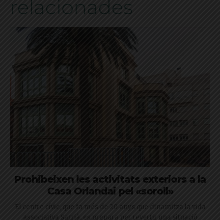
relacionades
Prohibeixen les activitats exteriors a la
Casa Orlandai pel «soroll»
El centre cívic, que fa més de 20 anys que dinamitza la vida
associativa Sarrià, es prepara per revertir una situació