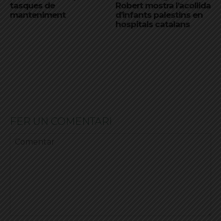
tasques de
Robert mostra l’acollida
manteniment
d’infants palestins en
hospitals catalans
FER UN COMENTARI
Comentar