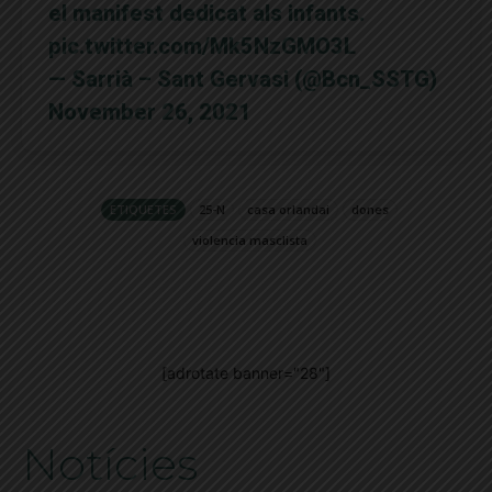
el manifest dedicat als infants.
pic.twitter.com/Mk5NzGMO3L
— Sarrià – Sant Gervasi (@Bcn_SSTG)
November 26, 2021
ETIQUETES
25-N
casa orlandai
dones
violencia masclista
[adrotate banner="28"]
Notícies