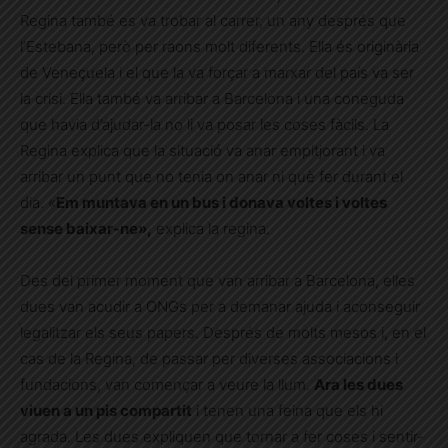
Regina també es va trobar al carrer, un any després que
l’Estebana, però per raons molt diferents. Ella és originària
de Veneçuela i el que la va forçar a marxar del país va ser
la crisi. Ella també va arribar a Barcelona i una coneguda
que havia d’ajudar-la no li va posar les coses fàcils. La
Regina explica que la situació va anar empitjorant i va
arribar un punt que no tenia on anar ni què fer durant el
dia. «
Em muntava en un bus i donava voltes i voltes
sense baixar-ne»,
explica la regina.
Des del primer moment que van arribar a Barcelona, elles
dues van acudir a ONGs per a demanar ajuda i aconseguir
legalitzar els seus papers. Després de molts mesos i, en el
cas de la Regina, de passar per diverses associacions i
fundacions, van començar a veure la llum.
Ara les dues
viuen a un pis compartit
i tenen una feina que els hi
agrada. Les dues expliquen que tornar a fer coses i sentir-