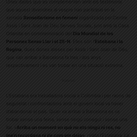
Unes dades que es complementen amb els testimonis
que aquest divendres al vespre han participat en la
xerrada
Sensellarisme en femení
organitzada pel Centre
Assís i Sant Joan de Déu Serveis Socials, junt amb la Casa
Orlandai en commemoració del
Dia Mundial de les
Persones Sense Llar i el 25-N
. Elles són l’
Estebana i la
Regina
, dues dones ateses per Assís i Sant Joan de Déu,
que van arribar a Barcelona fa tres i dos anys
respectivament i es van trobar en una situació extrema.
Publicitat
L’Estabana era treballadora social a Colòmbia i per raons de
seguretat i confrontacions amb el govern local va haver
d’abandonar el país. Quan va arribar a Barcelona es va
trobar sense una feina, sense ningú conegut i sense una
llar. «
Arriba un moment en què no ets ningú ni res, no
me’n recordava ni de com em deia»
, relata l’Estebana. La