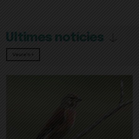
Últimes notícies
Veure'n +