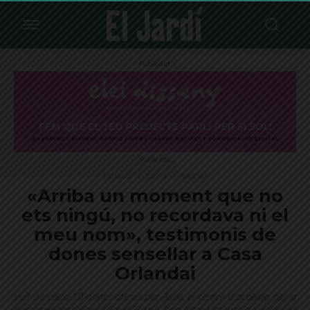
Publicitat
Publicitat
Destacat
Sarrià
Societat
«Arriba un moment que no
ets ningú, no recordava ni el
meu nom», testimonis de
dones sensellar a Casa
Orlandai
Vuit de cada 10 dones ateses per Assís, el centre d'acollida per a
persones sensellar situat a Sarrià, han estat víctimes de violència