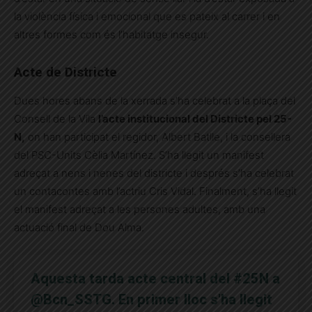
la violència física i emocional que es pateix al carrer i en
altres formes com és l’habitatge insegur.
Acte de Districte
Dues hores abans de la xerrada s’ha celebrat a la plaça del
Consell de la Vila
l’acte institucional del Districte pel 25-
N,
on han participat el regidor, Albert Batlle, i la consellera
del PSC-Units Cèlia Martínez. S’ha llegit un manifest
adreçat a nens i nenes del districte i després s’ha celebrat
un contacontes amb l’actriu Cris Vidal. Finalment, s’ha llegit
el manifest adreçat a les persones adultes, amb una
actuació final de Dou Alma.
Aquesta tarda acte central del
#25N
a
@Bcn_SSTG
. En primer lloc s'ha llegit