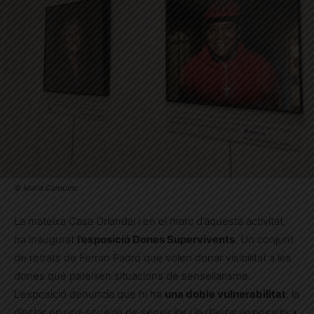
© Maria Campins
La mateixa Casa Orlandai i en el marc d’aquesta activitat,
ha inaugurat
l’exposició Dones Supervivents
. Un conjunt
de retrats de Ferran Padró que volen donar visibilitat a les
dones que pateixen situacions de sensellarisme.
L’exposició denuncia que hi ha
una doble vulnerabilitat
: la
d’estar en una situació de sense llar i la d’estar exposada a