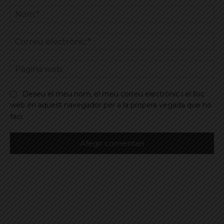
No
Co
ele
Pà
we
Deseu el meu nom, el meu correu electrònic i el lloc
web en aquest navegador per a la propera vegada que ho
faci.