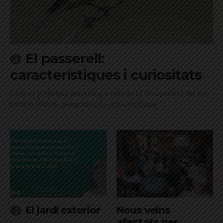
El passerell:
característiques i curiositats
La seva principal amenaça, a més de la desaparició del seu
hàbitat i l'ús de pesticides, és el silvestrisme
El jardí exterior
Nous veïns
afectats per