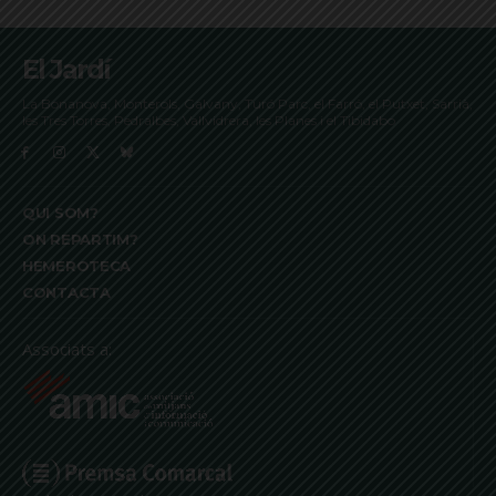
El Jardí
La Bonanova, Monterols, Galvany, Turó Parc, el Farró, el Putxet, Sarrià,
les Tres Torres, Pedralbes, Vallvidrera, les Planes i el Tibidabo
QUI SOM?
ON REPARTIM?
HEMEROTECA
CONTACTA
Associats a: