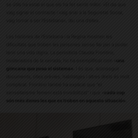
se útils ha estat el que els ha fet sentir millor. «El dia que
vaig signar el contracte i vaig anar a la Seguretat Social,
vaig tornar a ser l’Estebana», diu una d’elles.
Les històries de l’Estebana i la Regina mostren les
dificultats que troben les persones sense llar per a poder
tenir una vida digna. La periodista Claudia Frontino,
moderadora de la xerrada, ho ha exemplificat com «
una
gimcana que posa el sistema».
I és que, aconseguir
documents, cites prèvies, habitatges i altres drets és molt
complicat. Frontino també ha explicat que “el
sensellarisme femení està invisibilitzat” i que «
cada cop
són més dones les que es troben en aquesta situació».