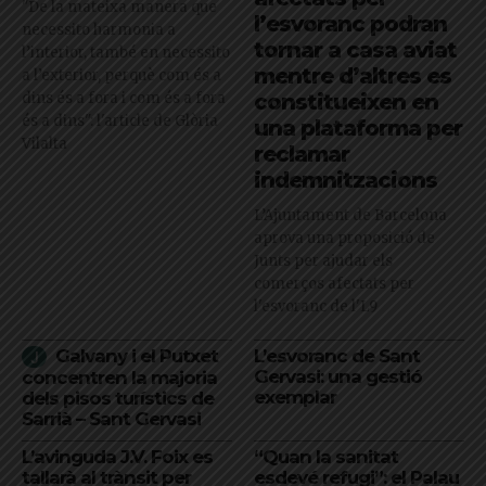
"De la mateixa manera que
l’esvoranc podran
necessito harmonia a
tornar a casa aviat
l’interior, també en necessito
mentre d’altres es
a l’exterior, perquè com és a
dins és a fora i com és a fora
constitueixen en
és a dins": l'article de Glòria
una plataforma per
Vilalta
reclamar
indemnitzacions
L’Ajuntament de Barcelona
aprova una proposició de
Junts per ajudar els
comerços afectats per
l'esvoranc de l'L9
Galvany i el Putxet
L’esvoranc de Sant
Gervasi: una gestió
concentren la majoria
exemplar
dels pisos turístics de
Sarrià – Sant Gervasi
L’avinguda J.V. Foix es
“Quan la sanitat
tallarà al trànsit per
esdevé refugi”: el Palau