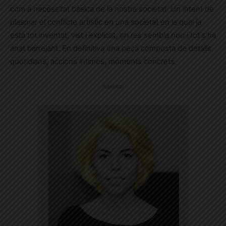
com a necessitat bàsica de la nostra societat. Un intent de
plasmar el conflicte artístic en una societat en la qual ja
està tot inventat, vist i explicat, on res sembla nou i tot s’ha
anat barrejant. En definitiva una peça composta de detalls
quotidians, accions íntimes, moments concrets.
Publicitat