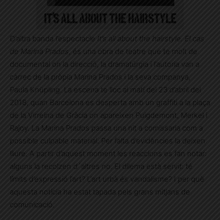
D’altra banda l’espectacle
It’s all about the hairstyle. El cas
de Marina Prados
, és una obra de teatre que te molt de
documental on la direcció, la dramatúrgia i l’autoria van a
càrrec de la pròpia Marina Prados i la seva companya,
Paula Knüpling. La escena te lloc al matí del 23 d’abril del
2018, quan Barcelona es desperta amb un graffiti a la plaça
de la Virreina de Gràcia on apareixen Puigdemont, Merkel i
Rajoy. La Marina Prados passa una nit a comissaria com a
possible culpable material. Per falta d’evidències la deixen
lliure. A partir d’aquest moment les reaccions es fan notar:
alguns la recolzen d´altres no. El dilema està servit: té
límits d’expressió l’art? L’art urbà és vandalisme? I per què
aquesta notícia ha estat tapada pels grans mitjans de
comunicació.