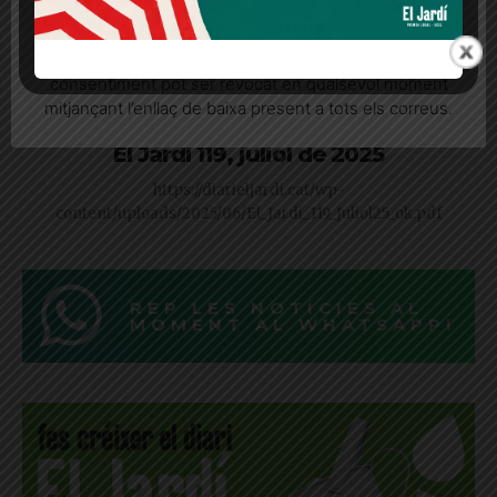
Quan l’usuari crea un compte al Diari el Jardí, dona el
seu consentiment explícit per rebre comunicacions
informatives relacionades amb el servei. Aquest
consentiment pot ser revocat en qualsevol moment
mitjançant l’enllaç de baixa present a tots els correus.
El Jardí 119, juliol de 2025
https://diarieljardi.cat/wp-
content/uploads/2025/06/El_Jardi_119_Juliol25_ok.pdf
REP LES NOTÍCIES AL
MOMENT AL WHATSAPP!