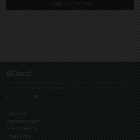
El Jardí
La Bonanova, Monterols, Galvany, Turó Parc, el Farró, el Putxet, Sarrià,
les Tres Torres, Pedralbes, Vallvidrera, les Planes i el Tibidabo
QUI SOM?
ON REPARTIM?
HEMEROTECA
CONTACTA