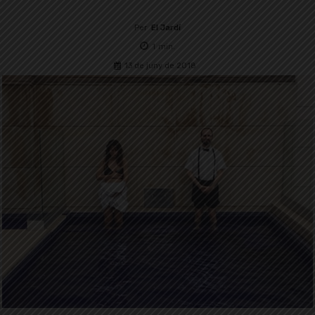
Per
El Jardí
1
min.
13 de juny de 2018