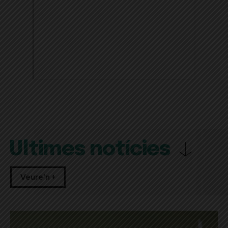
Últimes notícies
Veure'n +