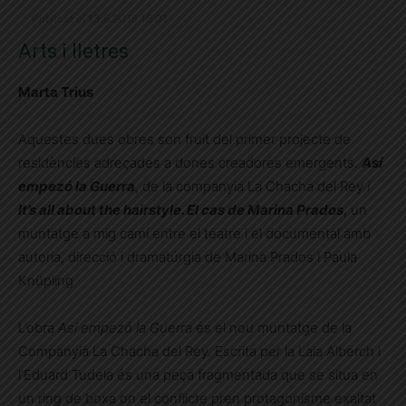
Publicat el 13.6.2018 16:01
Arts i lletres
Marta Trius
Aquestes dues obres son fruit del primer projecte de
residències adreçades a dones creadores emergents.
Así
empezó la Guerra
, de la companyia La Chacha del Rey
i
It’s all about the hairstyle. El cas de Marina
Prados
, un
muntatge a mig camí entre el teatre i el documental amb
autoria, direcció i dramatúrgia de Marina Prados i Paula
Knüpling
L’obra
Así empezó la Guerra
és el nou muntatge de la
Companyia La Chacha del Rey. Escrita per la Laia Alberch i
l’Eduard Tudela és una peça fragmentada que se situa en
un ring de boxa on el conflicte pren protagonisme exaltat