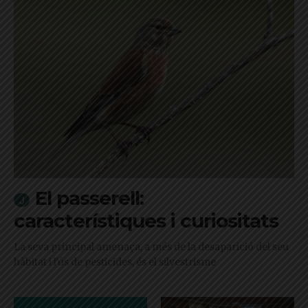
El passerell:
característiques i curiositats
La seva principal amenaça, a més de la desaparició del seu
hàbitat i l'ús de pesticides, és el silvestrisme