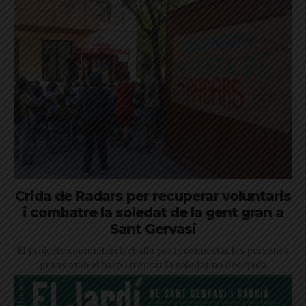
Crida de Radars per recuperar voluntaris
i combatre la soledat de la gent gran a
Sant Gervasi
El projecte comunitari treballa per reconnectar les persones
grans amb el barri i trencar la soledat no desitjada