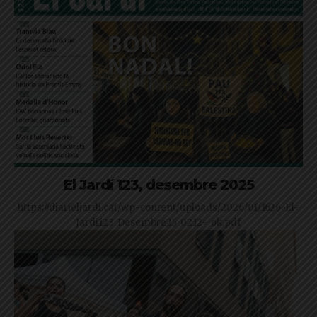
El Jardí 123, desembre 2025
https://diarieljardi.cat/wp-content/uploads/2026/01/1626-El-
Jardi123_Desembre25_0212-_ok.pdf