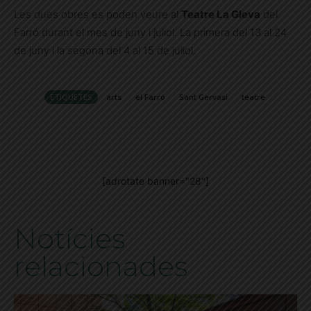
Les dues obres es poden veure al
Teatre La Gleva
del
Farró durant el mes de juny i juliol. La primera del 13 al 24
de juny i la segona del 4 al 15 de juliol.
ETIQUETES
arts
el Farró
Sant Gervasi
teatre
[adrotate banner="28"]
Notícies
relacionades