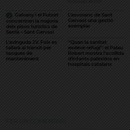
l'esvoranc de l'L9
Galvany i el Putxet
L’esvoranc de Sant
Gervasi: una gestió
concentren la majoria
exemplar
dels pisos turístics de
Sarrià – Sant Gervasi
L’avinguda J.V. Foix es
“Quan la sanitat
tallarà al trànsit per
esdevé refugi”: el Palau
tasques de
Robert mostra l’acollida
manteniment
d’infants palestins en
hospitals catalans
FER UN COMENTARI