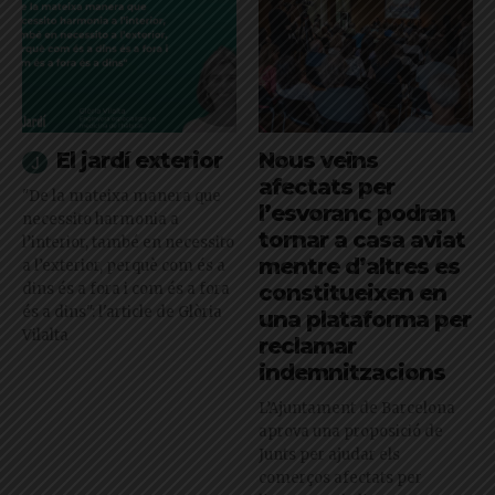
El jardí exterior
Nous veïns
afectats per
"De la mateixa manera que
l’esvoranc podran
necessito harmonia a
tornar a casa aviat
l’interior, també en necessito
mentre d’altres es
a l’exterior, perquè com és a
dins és a fora i com és a fora
constitueixen en
és a dins": l'article de Glòria
una plataforma per
Vilalta
reclamar
indemnitzacions
L’Ajuntament de Barcelona
aprova una proposició de
Junts per ajudar els
comerços afectats per