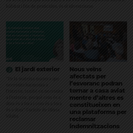
hàbitat i l'ús de pesticides, és el silvestrisme
El jardí exterior
Nous veïns
afectats per
"De la mateixa manera que
l’esvoranc podran
necessito harmonia a
tornar a casa aviat
l’interior, també en necessito
mentre d’altres es
a l’exterior, perquè com és a
dins és a fora i com és a fora
constitueixen en
és a dins": l'article de Glòria
una plataforma per
Vilalta
reclamar
indemnitzacions