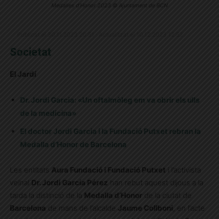
Medalles d'Honor 2023 © Ajuntament de BCN
Publicat el 30.11.2023 20:51 · Actualitzat el 10.12.2023 12:52
Societat
El Jardí
Dr. Jordi Garcia: «Un oftalmòleg em va obrir els ulls
de la medicina»
El doctor Jordi Garcia i la Fundació Putxet rebran la
Medalla d’Honor de Barcelona
Les entitats
Aura Fundació i Fundació Putxet
i l’activista
veïnal
Dr. Jordi García Pérez
han rebut aquest dijous a la
tarda la distinció de la
Medalla d’Honor
de la ciutat de
Barcelona
de mans de l’alcalde
Jaume Collboni
, en l’acte