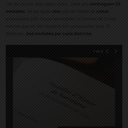
i de les virtuts dels valors cívics. Cada any
s’entreguen 25
medalles
, de les quals
cinc
són de l’àmbit de
ciutat
,
proposades pels Grups Municipals i el Consell de Ciutat,
mentre que les vint restants són proposades pels 10
districtes;
dos medalles per cada districte
.
1
de 6