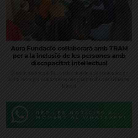
Aura Fundació col·laborarà amb TRAM
per a la inclusió de les persones amb
discapacitat intel·lectual
L'entitat amb seu al Farró rebrà una dotació econòmica de
6.500 euros per combatre les desigualtats d'accés al mercat
laboral
REP LES NOTÍCIES AL
MOMENT AL WHATSAPP!