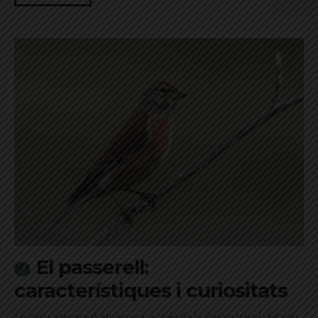
El passerell:
característiques i curiositats
La seva principal amenaça, a més de la desaparició del seu