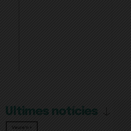
Últimes notícies
Veure'n +