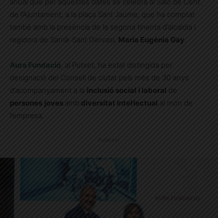
anual que per aquestes dates se celebra al Saló de Cent
de l’Ajuntament, a la plaça Sant Jaume, que ha comptat
també amb la presència de la segona tinenta d’alcaldia i
regidora de Sarrià-Sant Gervasi,
Maria Eugènia Gay
.
Aura Fundació
, al Putxet, ha estat distingida per
designació del Consell de ciutat pels més de 30 anys
d’acompanyament a la
inclusió social
i laboral
de
persones
joves
amb
diversitat intel·lectual
al món de
l’empresa.
Publicitat