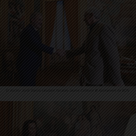
El doctor Jordi Garcia saludant l’alcalde Jaume Collboni © Ajuntament de BCN