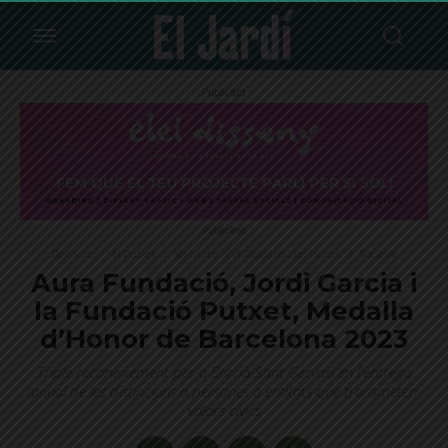
Publicitat
Publicitat
Destacat
El Putxet
Vallvidrera, el Tibidabo i les Planes
Societat
Aura Fundació, Jordi Garcia i
la Fundació Putxet, Medalla
d’Honor de Barcelona 2023
Triple reconeixement per a Sarrià-Sant Gervasi en l'entrega
anual de les distincions a persones o entitats que transmeten
valors cívics