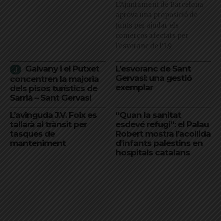
L’Ajuntament de Barcelona
aprova una proposició de
Junts per ajudar els
comerços afectats per
l'esvoranc de l'L9
Galvany i el Putxet
L’esvoranc de Sant
Gervasi: una gestió
concentren la majoria
exemplar
dels pisos turístics de
Sarrià – Sant Gervasi
L’avinguda J.V. Foix es
“Quan la sanitat
tallarà al trànsit per
esdevé refugi”: el Palau
tasques de
Robert mostra l’acollida
manteniment
d’infants palestins en
hospitals catalans