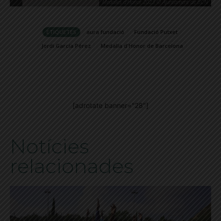
Medalles d'Honor 2023 © Ajuntament de BCN
ETIQUETES
aura fundació
Fundació Putxet
Jordi García Pérez
Medalla d'Honor de Barcelona
[adrotate banner="28"]
Notícies
relacionades