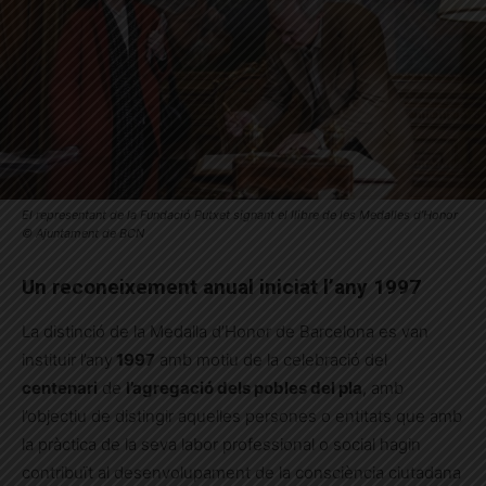
El representant de la Fundació Putxet signant el llibre de les Medalles d’Honor
© Ajuntament de BCN
Un reconeixement anual iniciat l’any 1997
La distinció de la Medalla d’Honor de Barcelona es van
instituir l’any
1997
amb motiu de la celebració del
centenari
de
l’agregació dels pobles del pla
, amb
l’objectiu de distingir aquelles persones o entitats que amb
la pràctica de la seva labor professional o social hagin
contribuït al desenvolupament de la consciència ciutadana