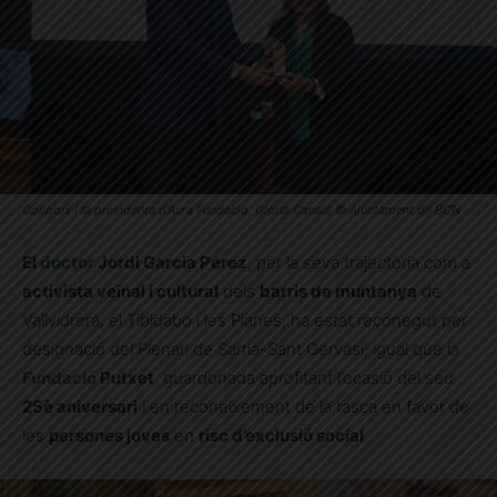
Collboni i la presidenta d’Aura Fundació, Glòria Canals © Ajuntament de BCN
El
doctor
Jordi Garcia Pérez
, per la seva trajectòria com a
activista veïnal i cultural
dels
barris de muntanya
de
Vallvidrera, el Tibidabo i les Planes, ha estat reconegut per
designació del Plenari de Sarrià-Sant Gervasi, igual que la
Fundació
Putxet
, guardonada aprofitant l’ocasió del seu
25è aniversari
i en reconeixement de la tasca en favor de
les
persones joves
en
risc d’exclusió social
.