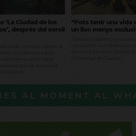
o ‘La Ciudad de los
“Pots tenir una vida 
’, després del soroll
un lloc menys exclus
"Davant la injustícia no tenim a
organitzem-nos i lluitem per u
del síndic va tornar a posar el
digne per a tothom": l'opinió de
taula. Ara falta veure si tot
d'Habitatge de Cassoles
convertint-se en un debat
finalment apareix algun gest
e la història"
CIES AL MOMENT AL WH