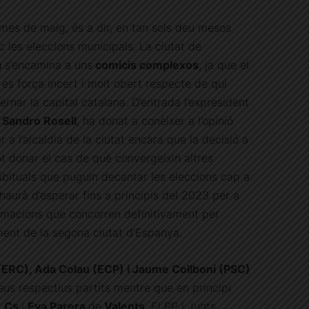
mes de maig, és a dir, en tan sols deu mesos
oc les eleccions municipals. La ciutat de
a
s’encamina a uns
comicis complexos
, ja que el
s força incert i molt obert respecte de qui
rnar la capital catalana. D’entrada l’expresident
,
Sandro Rosell
, ha donat a conèixer a l’opinió
r a l’alcaldia de la ciutat encara que la decisió a
ot donar el cas de què convergeixin altres
abituals que puguin decantar les eleccions cap a
s’haurà d’esperar fins a principis del 2023 per a
rmacions que concorren definitivament per
ent de la segona ciutat d’Espanya.
(ERC), Ada Colau (ECP) i Jaume Collboni (PSC)
eus respectius partits mentre que en principi
e
Cs
i
Eva Parera
de
Valents
. El PP i Junts