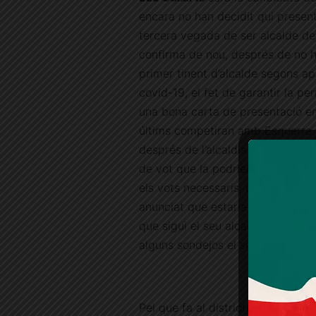
encara no han decidit qui presen
tercera vegada de ser alcalde de
confirma de nou, després de no h
primer tinent d’alcalde segons a
covid-19, el fet de garantir la 
una bona carta de presentació en 
últims competiran amb Esquerra 
després de l’alcaldia. Colau per
de vot que la podrien tornar a fer
els vots necessaris, una prova d’
anunciat que estaria un màxim d
que sigui el seu alcaldable si vol 
alguns sondejos el situen fora del
Pel que fa al districte de Sarrià-