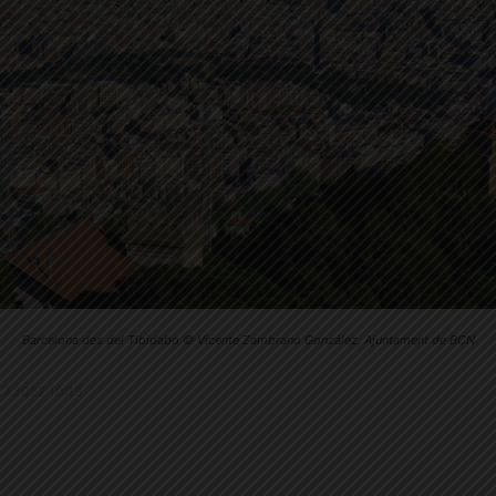
Barcelona des del Tibidabo © Vicente Zambrano González, Ajuntament de BCN
2.7.2022 10:13