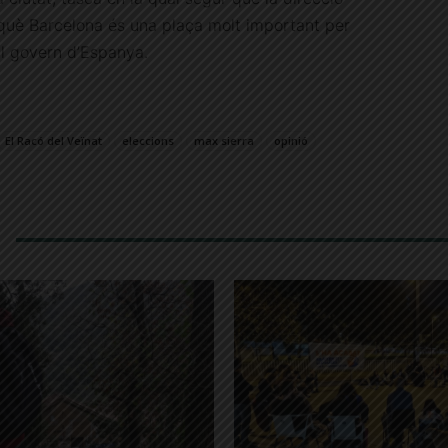
erquè Barcelona és una plaça molt important per
 al govern d’Espanya.
El Racó del Veïnat
eleccions
max sierra
opinió