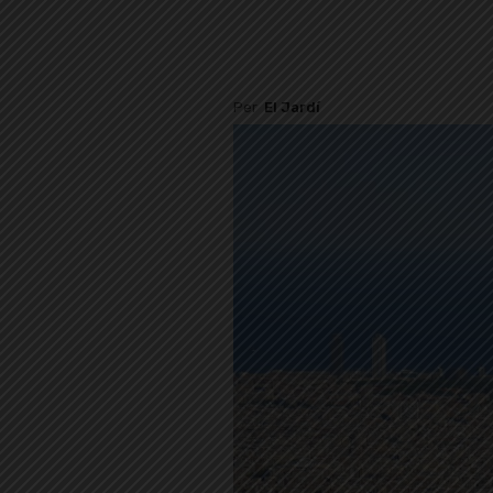
Per
El Jardí