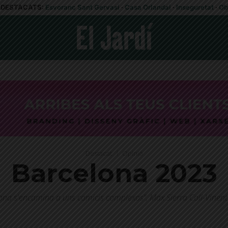
DESTACATS:
Esvoranc Sant Gervasi
·
Casa Orlandai
·
Inseguretat
·
Ob
Destacat
Opinió
Barcelona 2023
lona s'encamina a uns comicis complexos", Max Sierra Coll-Vinent 