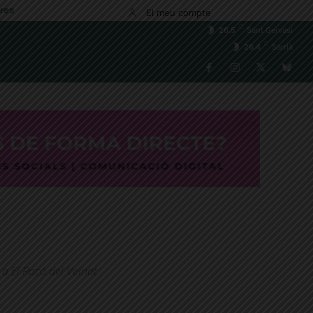
res
El meu compte
C
26.5
Sant Gervasi
C
26.4
Sarrià
a El Racó del Veïnat