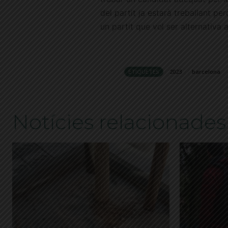
del partit ja estarà treballant p
un partit que vol ser alternativa
ETIQUETES
2023
barcelona
Notícies relacionades