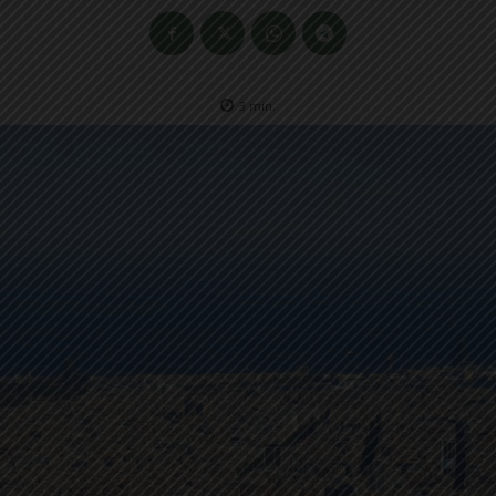
3
min.