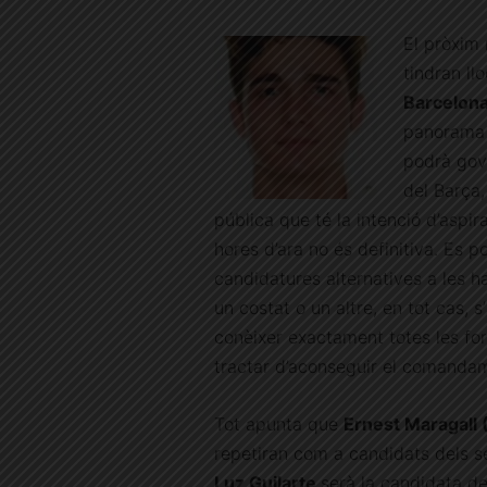
El pròxim 
tindran ll
Barcelon
panorama e
podrà gove
del Barça
pública que té la intenció d’aspira
hores d’ara no és definitiva. Es p
candidatures alternatives a les h
un costat o un altre, en tot cas, 
conèixer exactament totes les fo
tractar d’aconseguir el comandam
Tot apunta que
Ernest Maragall 
repetiran com a candidats dels s
Luz Guilarte
serà la candidata d