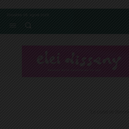
Dissabte 08, agost 2026
"La ciutat de Barce