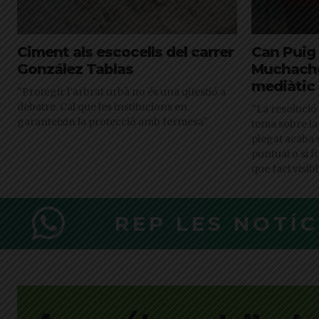
Ciment als escocells del carrer
Can Puig 
González Tablas
Muchachos
mediàtic
"Protegir l’arbrat urbà no és una qüestió a
debatre. Cal que les institucions en
"La resolució 
garanteixin la protecció amb fermesa"
tema sobre la 
plegat acaba 
puntual o si 
que faci visibl
REP LES NOTÍ