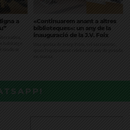
digna a
«Continuarem anant a altres
iu”
biblioteques»: un any de la
inauguració de la J.V. Foix
lternativa,
n habitatge
Una queixa de Josep Prim, veí sarrianenc,
l Sindicat
quan l'equipament celebra un any de posada
en marxa
ATSAPP!