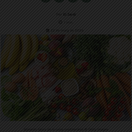
Per
El Jardí
1
min.
22 de maig de 2026
Aliments típics de la cuina mediterrània © Getty Images