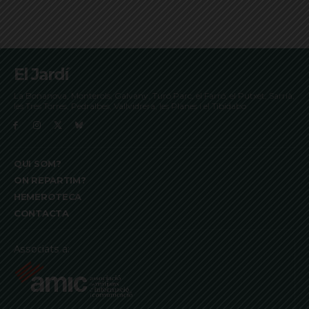
El Jardí
La Bonanova, Monterols, Galvany, Turó Parc, el Farró, el Putxet, Sarrià,
les Tres Torres, Pedralbes, Vallvidrera, les Planes i el Tibidabo
QUI SOM?
ON REPARTIM?
HEMEROTECA
CONTACTA
Associats a: