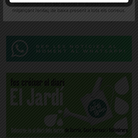
dues
consentiment pot ser revocat en qualsevol moment
mitjançant l’enllaç de baixa present a tots els correus.
Salut fa una crida a reforçar la protecció de les persones més
vulnerables abans que s’intensifiquin els virus respiratoris
REP LES NOTÍCIES AL
MOMENT AL WHATSAPP!