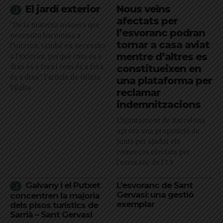
El jardí exterior
Nous veïns
afectats per
"De la mateixa manera que
l’esvoranc podran
necessito harmonia a
tornar a casa aviat
l’interior, també en necessito
mentre d’altres es
a l’exterior, perquè com és a
dins és a fora i com és a fora
constitueixen en
és a dins": l'article de Glòria
una plataforma per
Vilalta
reclamar
indemnitzacions
L’Ajuntament de Barcelona
aprova una proposició de
Junts per ajudar els
comerços afectats per
l'esvoranc de l'L9
Galvany i el Putxet
L’esvoranc de Sant
Gervasi: una gestió
concentren la majoria
exemplar
dels pisos turístics de
Sarrià – Sant Gervasi