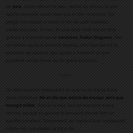
de
peix
, especialment el blau, també és positiu, ja que
aporta nutrients essencials que el cos necessita. Tot
plegat contribueix a reduir el risc de patir malalties
cardiovasculars. A més, és una dieta molt rica en fibra
gràcies a la presència de
verdures, fruita i llegums
. Això
no només ajuda al sistema digestiu, sinó que també fa
sensació de sacietat i pot ajudar a mantenir un pes
equilibrat sense haver de fer grans esforços.
Publicitat
Un altre aspecte interessant és que no es tracta d’una
dieta restrictiva.
No et diu que deixis de menjar, sinó que
mengis millor
. Això la fa més fàcil de mantenir a llarg
termini, perquè no genera la sensació d’estar fent un
sacrifici constant. Simplement, es tracta d’anar incorporant
hàbits més saludables al dia a dia.