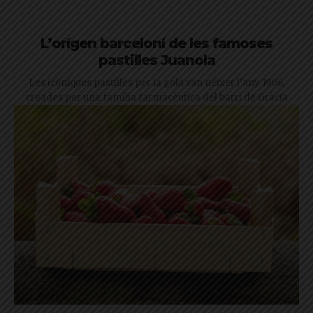
L’orígen barceloní de les famoses
pastilles Juanola
Les icòniques pastilles per la gola van néixer l’any 1906,
creades per una família farmacèutica del barri de Gràcia