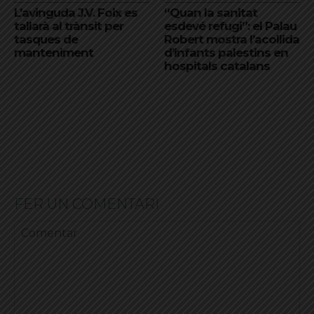
L’avinguda J.V. Foix es
“Quan la sanitat
tallarà al trànsit per
esdevé refugi”: el Palau
tasques de
Robert mostra l’acollida
manteniment
d’infants palestins en
hospitals catalans
FER UN COMENTARI