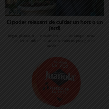
El poder relaxant de cuidar un hort o un
jardí
Regar, plantar, treure males herbes… són tasques senzilles
que, fetes amb calma, acaben tenint un punt gairebé
meditatiu