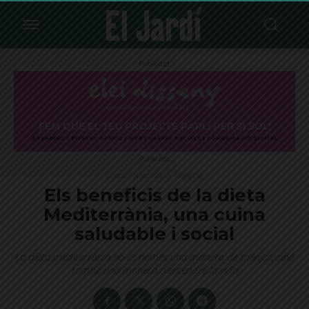
Publicitat
Publicitat
Cuina i Nutrició
General
Els beneficis de la dieta
Mediterrània, una cuina
saludable i social
La dieta mediterrània no és només una manera de menjar, sinó
també una manera d’entendre la vida