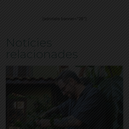
[adrotate banner="28"]
Notícies
relacionades