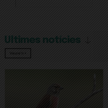
Últimes notícies
Veure'n +