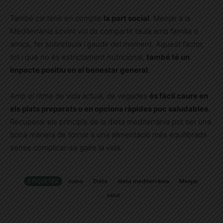
També cal tenir en compte
la part social
. Menjar a la
Mediterrània sovint vol dir compartir taula amb família o
amics, fer sobretaula i gaudir del moment. Aquest factor,
tot i que no és estrictament nutricional,
també té un
impacte positiu en el benestar general
.
Amb el ritme de vida actual, de vegades
és fàcil caure en
els plats preparats o en opcions ràpides poc saludables
.
Recuperar els principis de la dieta mediterrània pot ser una
bona manera de tornar a una alimentació més equilibrada
sense complicar-se gaire la vida.
ETIQUETES
cuina
Dieta
dieta mediterrània
Menjar
salut