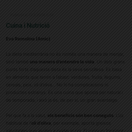
Publicat el 22.5.2026 5:30
Cuina i Nutrició
Eva Remolina (Amic)
La dieta mediterrània no és només una manera de menjar,
sinó també
una manera d’entendre la vida
. Un dels grans
punts forts d’aquesta dieta és la seva senzillesa. Es basa
en aliments que tenim a l’abast: verdures, fruita, llegums,
cereals, peix, oli d’oliva… No hi ha complicacions ni
productes estranys. És una cuina que aposta pel natural i
de temporada, i això ja és, de per si, un gran avantatge.
Pel que fa a la salut,
els beneficis són ben coneguts
. L’ús
habitual de l’
oli d’oliva
, per exemple, aporta greixos
saludables que ajuden a cuidar el cor. El consum freqüent