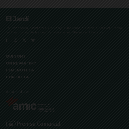
El Jardí
La Bonanova, Monterols, Galvany, Turó Parc, el Farró, el Putxet, Sarrià,
les Tres Torres, Pedralbes, Vallvidrera, les Planes i el Tibidabo
QUI SOM?
ON REPARTIM?
HEMEROTECA
CONTACTA
Associats a: