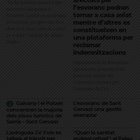
afectats per
"De la mateixa manera que
l’esvoranc podran
necessito harmonia a
tornar a casa aviat
l’interior, també en necessito
mentre d’altres es
a l’exterior, perquè com és a
dins és a fora i com és a fora
constitueixen en
és a dins": l'article de Glòria
una plataforma per
Vilalta
reclamar
indemnitzacions
L’Ajuntament de Barcelona
aprova una proposició de
Junts per ajudar els
comerços afectats per
l'esvoranc de l'L9
Galvany i el Putxet
L’esvoranc de Sant
Gervasi: una gestió
concentren la majoria
exemplar
dels pisos turístics de
Sarrià – Sant Gervasi
L’avinguda J.V. Foix es
“Quan la sanitat
tallarà al trànsit per
esdevé refugi”: el Palau