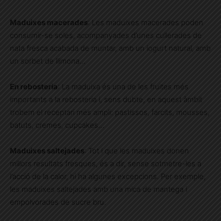
Maduixes macerades
: Les maduixes macerades poden
consumir-se soles, acompanyades d’unes cullerades de
nata fresca acabada de muntar, amb un iogurt natural, amb
un sorbet de llimona…
En rebosteria
: La maduixa és una de les fruites més
importants a la rebosteria i, sens dubte, en aquest àmbit
trobem el receptari més ampli: pastissos, farcits, mousses,
batuts, cremes, cupcakes…
Maduixes saltejades
: Tot i que les maduixes donen
millors resultats fresques, és a dir, sense sotmetre-les a
l’acció de la calor, hi ha algunes excepcions. Per exemple,
les maduixes saltejades amb una mica de mantega i
empolvorades de sucre bru.