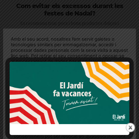
Com evitar els excessos durant les
festes de Nadal?
Es recomana triar pocs i bons productes dolços i
acompanyar-los de fruita, a més de consumir-ne només en
dies assenyalats
Amb el seu acord, nosaltres fem servir galetes o
tecnologies similars per emmagatzemar, accedir i
processar dades personals com la seva visita a aquest
lloc web. Pot retirar el seu consentiment o oposar-se
al processament de dades basat en interessos
legítims en qualsevol moment fent clic a "Ajustos de
cookies" o a la nostra Política de privacitat en aquest
lloc web. Si cliques "acceptar" dones el teu
consentiment
Més informació
Acceptar
Rebutjar tot
Quan l’usuari crea un compte al Diari el Jardí, dona el
seu consentiment explícit per rebre comunicacions
informatives relacionades amb el servei. Aquest
Les propietats de la síndria
consentiment pot ser revocat en qualsevol moment