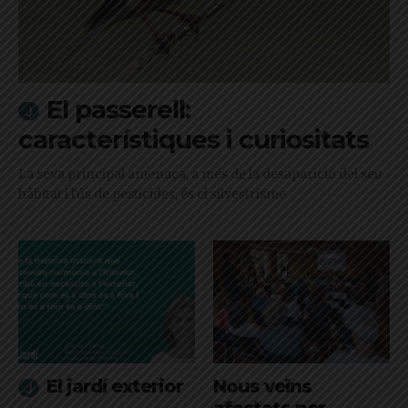
El passerell:
característiques i curiositats
La seva principal amenaça, a més de la desaparició del seu
hàbitat i l'ús de pesticides, és el silvestrisme
El jardí exterior
Nous veïns