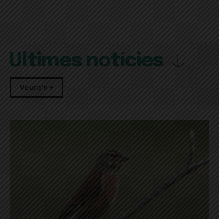
Últimes notícies
Veure'n +