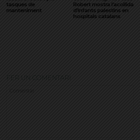
tasques de
Robert mostra l’acollida
manteniment
d’infants palestins en
hospitals catalans
FER UN COMENTARI