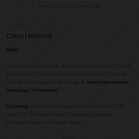
Una caixa de maduixes © Getty Images
Publicat el 21.5.2026 5:00
Cuina i Nutrició
AMIC
La maduixa és saborosa, atractiva i saludable, molt versàtil
a la cuina, però també estacional i delicada de conservar.
Tens diverses maneres de menjar-la,
totes elles opcions
delicioses i refrescants
.
Al natural
: La manera més senzilla de menjar-les és “al
natural” o, també, rentades, trossejades i gairebé
endolcides amb una mica de sucre.
Publicitat