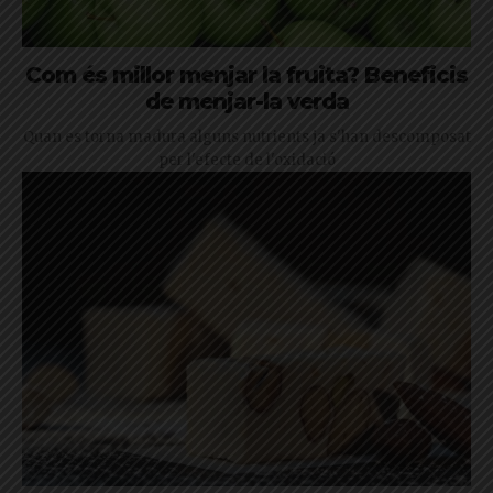
Com és millor menjar la fruita? Beneficis
de menjar-la verda
Quan es torna madura alguns nutrients ja s'han descomposat
per l'efecte de l'oxidació