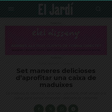
Publicitat
Publicitat
Cuina i Nutrició
General
Set maneres delicioses
d’aprofitar una caixa de
maduixes
La maduixa és saborosa, atractiva i saludable, molt versàtil a la
cuina, però també estacional i delicada de conservar