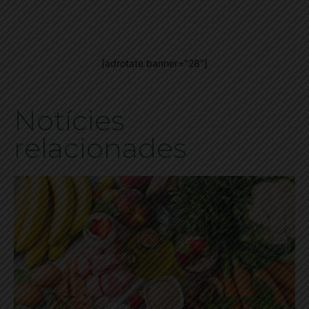
[adrotate banner="28"]
Notícies
relacionades