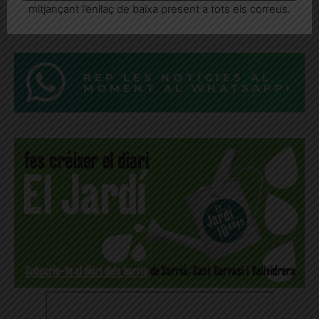
mitjançant l’enllaç de baixa present a tots els correus.
És refrescant, saciant, i una de les fruites amb menys calories
REP LES NOTÍCIES AL
MOMENT AL WHATSAPP!