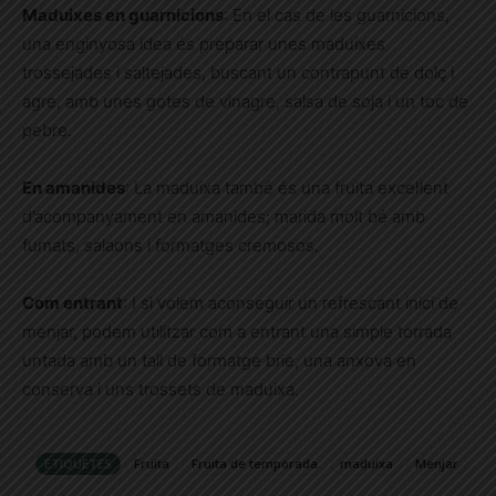
Maduixes en guarnicions
: En el cas de les guarnicions,
una enginyosa idea és preparar unes maduixes
trossejades i saltejades, buscant un contrapunt de dolç i
agre, amb unes gotes de vinagre, salsa de soja i un toc de
pebre.
En amanides
: La maduixa també és una fruita excel·lent
d’acompanyament en amanides; marida molt bé amb
fumats, salaons i formatges cremosos.
Com entrant
: I si volem aconseguir un refrescant inici de
menjar, podem utilitzar com a entrant una simple torrada
untada amb un tall de formatge brie, una anxova en
conserva i uns trossets de maduixa.
ETIQUETES
Fruita
Fruita de temporada
maduixa
Menjar