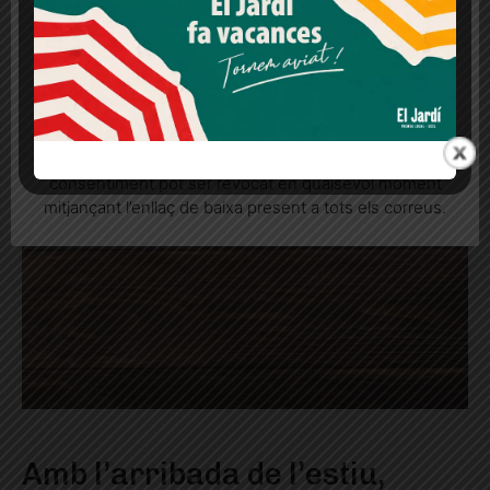
Més informació
Acceptar
Rebutjar tot
Quan l’usuari crea un compte al Diari el Jardí, dona el
seu consentiment explícit per rebre comunicacions
informatives relacionades amb el servei. Aquest
consentiment pot ser revocat en qualsevol moment
mitjançant l’enllaç de baixa present a tots els correus.
Amb l’arribada de l’estiu,