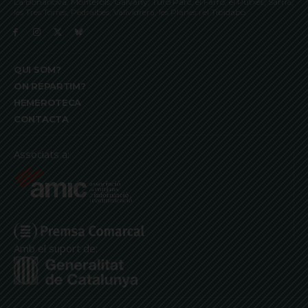
La Bonanova, Monterols, Galvany, Turó Parc, el Farró, el Putxet, Sarrià,
les Tres Torres, Pedralbes, Vallvidrera, les Planes i el Tibidabo
QUI SOM?
ON REPARTIM?
HEMEROTECA
CONTACTA
Associats a:
Amb el suport de: