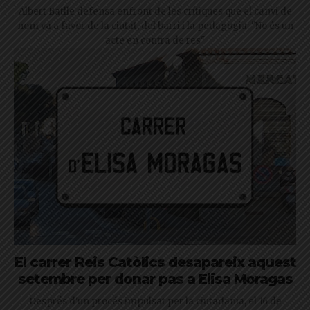
Albert Batlle defensa enfront de les crítiques que el canvi de
nom va a favor de la ciutat, del barri i la pedagogia: "No és un
acte en contra de res"
El carrer Reis Catòlics desapareix aquest
setembre per donar pas a Elisa Moragas
Després d'un procés impulsat per la ciutadania, el 16 de