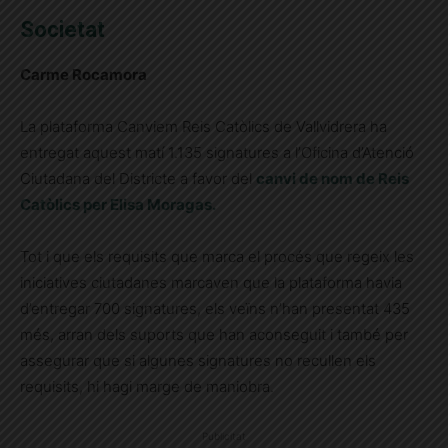
Societat
Carme Rocamora
La plataforma Canviem Reis Catòlics de Vallvidrera ha
entregat aquest matí 1.135 signatures a l’Oficina d’Atenció
Ciutadana del Districte a favor del
canvi de nom de Reis
Catòlics per Elisa Moragas.
Tot i que els requisits que marca el procés que regeix les
iniciatives ciutadanes marcaven que la plataforma havia
d’entregar 700 signatures, els veïns n’han presentat 435
més, arran dels suports que han aconseguit i també per
assegurar que si algunes signatures no recullen els
requisits, hi hagi marge de maniobra.
Publicitat