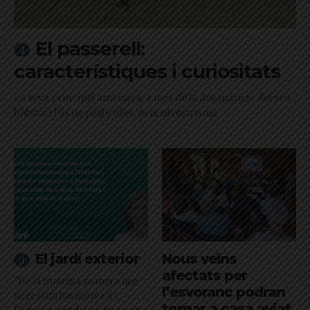
El passerell:
característiques i curiositats
La seva principal amenaça, a més de la desaparició del seu
hàbitat i l'ús de pesticides, és el silvestrisme
El jardí exterior
Nous veïns
afectats per
"De la mateixa manera que
l’esvoranc podran
necessito harmonia a
tornar a casa aviat