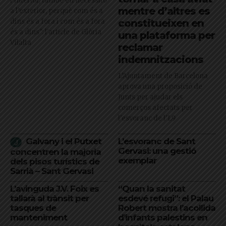
l’interior, també en necessito
mentre d’altres es
a l’exterior, perquè com és a
dins és a fora i com és a fora
constitueixen en
és a dins": l'article de Glòria
una plataforma per
Vilalta
reclamar
indemnitzacions
L’Ajuntament de Barcelona
aprova una proposició de
Junts per ajudar els
comerços afectats per
l'esvoranc de l'L9
Galvany i el Putxet
L’esvoranc de Sant
Gervasi: una gestió
concentren la majoria
exemplar
dels pisos turístics de
Sarrià – Sant Gervasi
L’avinguda J.V. Foix es
“Quan la sanitat
tallarà al trànsit per
esdevé refugi”: el Palau
tasques de
Robert mostra l’acollida
manteniment
d’infants palestins en