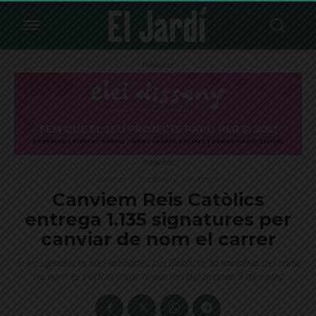
Publicitat
Publicitat
Destacat
Societat
Vallvidrera
Canviem Reis Catòlics
entrega 1.135 signatures per
canviar de nom el carrer
Si les signatures son validades pel Districte, la iniciativa del canvi
de nom es podria votar al plenari del proper 3 de març