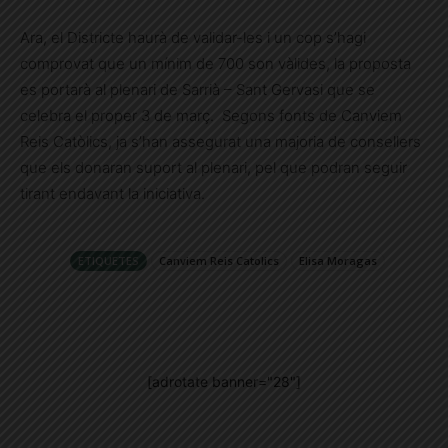
Ara, el Districte haurà de validar-les i un cop s’hagi
comprovat que un mínim de 700 son vàlides, la proposta
es portarà al plenari de Sarrià – Sant Gervasi que se
celebra el proper 3 de març. Segons fonts de Canviem
Reis Catòlics, ja s’han assegurat una majoria de consellers
que els donaran suport al plenari, pel que podran seguir
tirant endavant la iniciativa.
ETIQUETES
Canviem Reis Catolics
Elisa Moragas
[adrotate banner="28"]