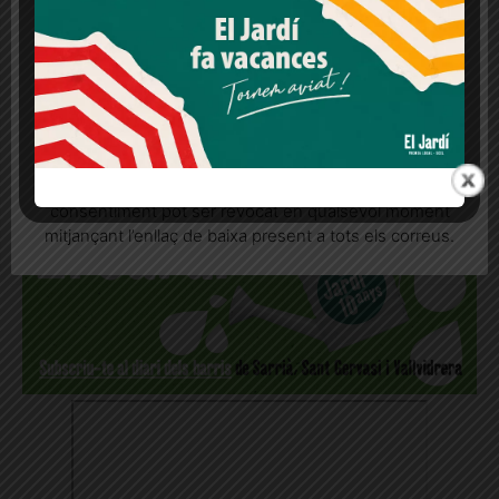
lloc web. Si cliques "acceptar" dones el teu
consentiment
REP LES NOTÍCIES AL
Més informació
Acceptar
Rebutjar tot
MOMENT AL WHATSAPP!
Quan l’usuari crea un compte al Diari el Jardí, dona el
seu consentiment explícit per rebre comunicacions
informatives relacionades amb el servei. Aquest
consentiment pot ser revocat en qualsevol moment
mitjançant l’enllaç de baixa present a tots els correus.