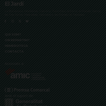
El Jardí
La Bonanova, Monterols, Galvany, Turó Parc, el Farró, el Putxet, Sarrià,
les Tres Torres, Pedralbes, Vallvidrera, les Planes i el Tibidabo
QUI SOM?
ON REPARTIM?
HEMEROTECA
CONTACTA
Associats a:
Amb el suport de: