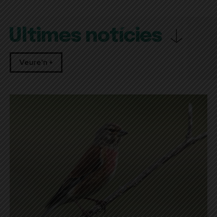
Últimes notícies
Veure'n +