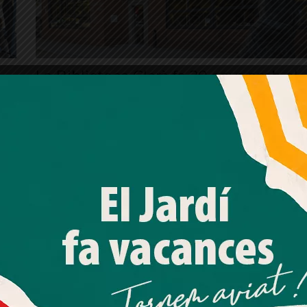
La Biblioteca Clarà fa 20 anys amb el
repte d’ampliar horaris
El Jardí
Amb el seu acord, nosaltres fem servir galetes o
tecnologies similars per emmagatzemar, accedir i
processar dades personals com la seva visita a aquest lloc
web. Pot retirar el seu consentiment o oposar-se al
processament de dades basat en interessos legítims en
qualsevol moment fent clic a "Ajustos de cookies" o a la
nostra Política de privacitat en aquest lloc web. Si cliques
"acceptar" dones el teu consentiment
Més informació
Acceptar
Rebutjar tot
 el
L’AV de Les Tres Torres presenta una
Quan l’usuari crea un compte al Diari el Jardí, dona el seu
document de prioritats al Districte