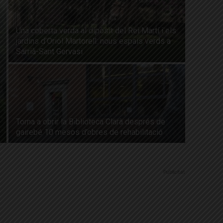
Una coberta verda al dipòsit del Rei Martí i els
jardins d’Oriol Martorell: nous espais verds a
Sarrià-Sant Gervasi
Torna a obrir la Biblioteca Clarà després de
gairebé 10 mesos d’obres de rehabilitació
Publicitat