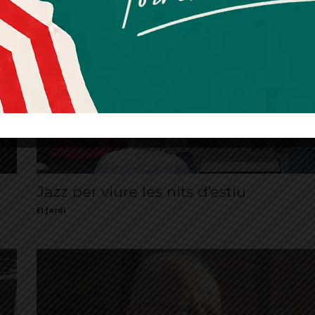
consentiment explícit per rebre comunicacions
El Jardí
informatives relacionades amb el servei. Aquest
consentiment pot ser revocat en qualsevol moment
mitjançant l’enllaç de baixa present a tots els correus.
Jazz per viure les nits d’estiu
El Jardí