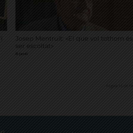
i
Josep Mentruit: «El que vol tothom és
ser escoltat»
El Jardí
Pàgina 16 de 18
M?