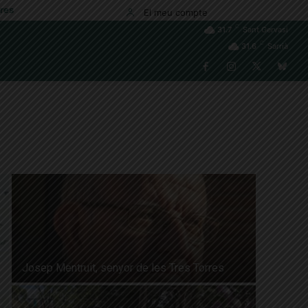
res
El meu compte
C
31.7
Sant Gervasi
C
31.6
Sarrià
Josep Mentruit, senyor de les Tres Torres