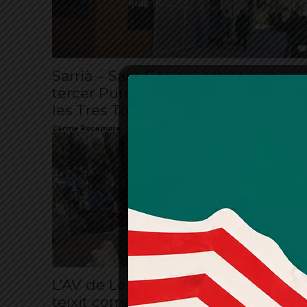
Sarrià – Sant Gervasi estrena un
tercer Punt Verd, ara als Jardins de
les Tres Torres
Carme Rocamora
L’AV de Les Tres Torres dinamitzarà
teixit comercial amb un ‘market’