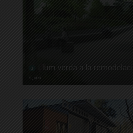
Llum verda a la remodelaci
El Jardí