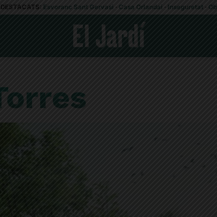
DESTACATS:
Esvoranc Sant Gervasi
·
Casa Orlandai
·
Inseguretat
·
Ob
Torres