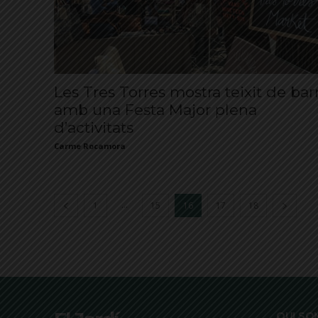
Les Tres Torres mostra teixit de barr
amb una Festa Major plena
d’activitats
Carme Rocamora
...
1
15
16
17
18
QUI SO