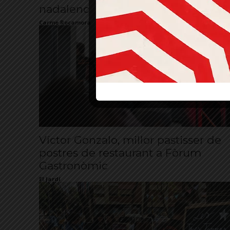
nadalenc
Carme Rocamora
Víctor Gonzalo, millor pastisser de
postres de restaurant a Fòrum
Gastronòmic
El Jardí