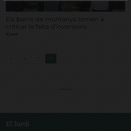
Els barris de muntanya tornen a
criticar la falta d’inversions
El Jardí
16
17
18
Publicitat
El Jardí