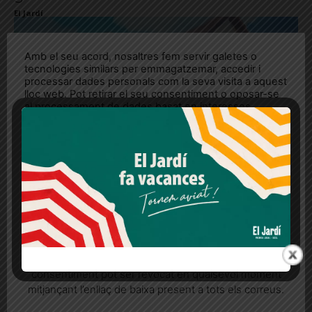
El Jardí
Amb el seu acord, nosaltres fem servir galetes o
tecnologies similars per emmagatzemar, accedir i
processar dades personals com la seva visita a aquest
lloc web. Pot retirar el seu consentiment o oposar-se
al processament de dades basat en interessos
legítims en qualsevol moment fent clic a "Ajustos de
cookies" o a la nostra Política de privacitat en aquest
lloc web. Si cliques "acceptar" dones el teu
consentiment
El funicular del Tibidabo
Més informació
Acceptar
Rebutjar tot
El Jardí
Quan l’usuari crea un compte al Diari el Jardí, dona el
seu consentiment explícit per rebre comunicacions
informatives relacionades amb el servei. Aquest
consentiment pot ser revocat en qualsevol moment
mitjançant l’enllaç de baixa present a tots els correus.