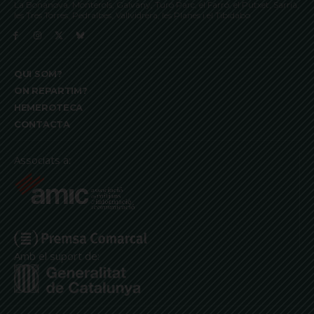
La Bonanova, Monterols, Galvany, Turó Parc, el Farró, el Putxet, Sarrià,
les Tres Torres, Pedralbes, Vallvidrera, les Planes i el Tibidabo
QUI SOM?
ON REPARTIM?
HEMEROTECA
CONTACTA
Associats a:
Amb el suport de: