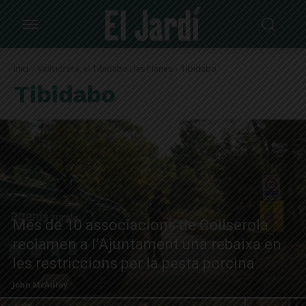
Inici
Vallvidrera, el Tibidabo i les Planes
Tibidabo
Tibidabo
Més de 10 associacions de Collserola
reclamen a l’Ajuntament una rebaixa en
les restriccions per la pesta porcina
John McAulay