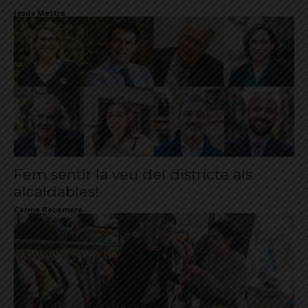
Jesús Mestre
Fem sentir la veu del districte als
alcaldables!
Carme Rocamora