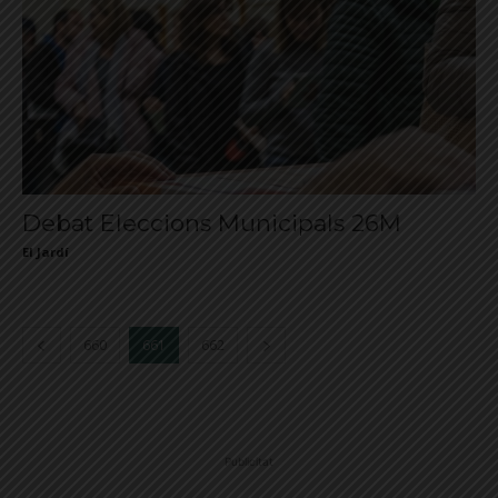
Debat Eleccions Municipals 26M
El Jardí
660
661
662
Publicitat