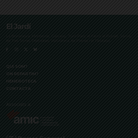
El Jardí
La Bonanova, Monterols, Galvany, Turó Parc, el Farró, el Putxet, Sarrià,
les Tres Torres, Pedralbes, Vallvidrera, les Planes i el Tibidabo
QUI SOM?
ON REPARTIM?
HEMEROTECA
CONTACTA
Associats a: