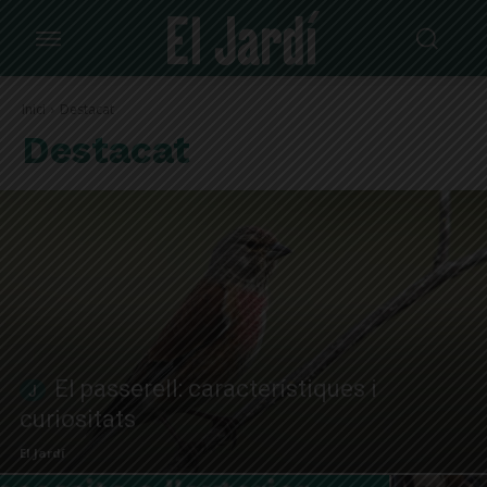
Inici
Destacat
Destacat
El passerell: característiques i
curiositats
El Jardí