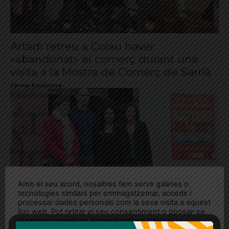
Artadi retreu a Colau haver
«abandonat» el comerç durant una
visita a la Mostra de Comerç de Sarrià
Carme Rocamora
Amb el seu acord, nosaltres fem servir galetes o
tecnologies similars per emmagatzemar, accedir i
processar dades personals com la seva visita a aquest
Els Premis Punts de Llibre Sant Jordi
lloc web. Pot retirar el seu consentiment o oposar-se
2019 ja tenen guanyadores
al processament de dades basat en interessos