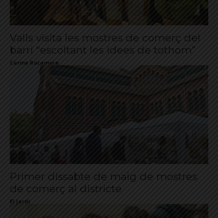
Valls visita les mostres de comerç del
barri “escoltant les idees de tothom”
Carme Rocamora
Primer dissabte de maig de mostres
de comerç al districte
El Jardí