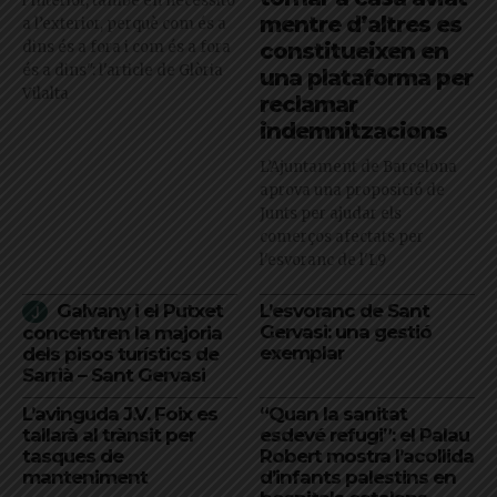
l’interior, també en necessito
mentre d’altres es
a l’exterior, perquè com és a
dins és a fora i com és a fora
constitueixen en
és a dins": l'article de Glòria
una plataforma per
Vilalta
reclamar
indemnitzacions
L’Ajuntament de Barcelona
aprova una proposició de
Junts per ajudar els
comerços afectats per
l'esvoranc de l'L9
Galvany i el Putxet
L’esvoranc de Sant
Gervasi: una gestió
concentren la majoria
exemplar
dels pisos turístics de
Sarrià – Sant Gervasi
L’avinguda J.V. Foix es
“Quan la sanitat
tallarà al trànsit per
esdevé refugi”: el Palau
tasques de
Robert mostra l’acollida
manteniment
d’infants palestins en