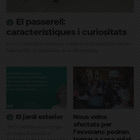
El passerell:
característiques i curiositats
La seva principal amenaça, a més de la desaparició del seu
hàbitat i l'ús de pesticides, és el silvestrisme
El jardí exterior
Nous veïns
afectats per
"De la mateixa manera que
l’esvoranc podran
necessito harmonia a
tornar a casa aviat