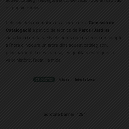
aquest catàleg n’assegura la conservació i que en cap cas
es puguin eliminar.
L’elecció dels exemplars és a càrrec de la
Comissió de
Catalogació
a petició de tècnics de
Parcs i Jardins
,
ciutadania i entitats. Els elements que es tenen en compte
a l’hora d’incloure un arbre dins aquest catàleg són,
principalment, la seva raresa, les qualitats estètiques, el
valor històric, l’edat i la mida.
ETIQUETES
Arbres
Interès Local
[adrotate banner="28"]