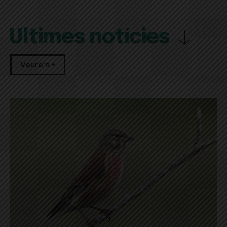
Últimes notícies
Veure'n +