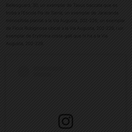
Bellesguard, 30; un exemplar de Taxus baccata que es
troba a l’Escola Pia de Sarrià; un exemplar de Jaracanda
mimosifolia plantat a la Via Augusta, 202-226; un exemplar
de Ficus Rubiginosa ubicat a la Via Augusta, 202-226, i un
exemplar de Erythrina crista-galli que hi ha a la Via
Augusta, 202-226.