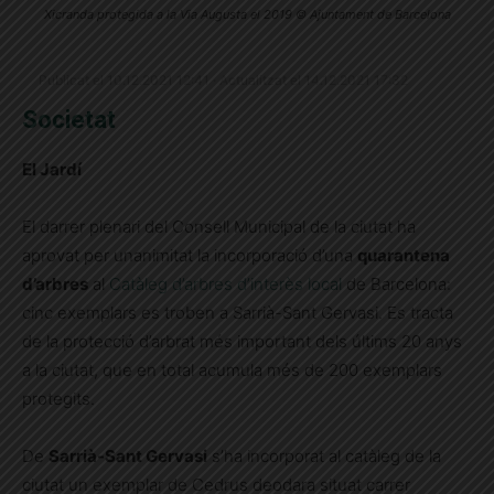
Xicranda protegida a la Via Augusta el 2019 © Ajuntament de Barcelona
Publicat el 10.12.2021 12:41 · Actualitzat el 14.12.2021 17:32
Societat
El Jardí
El darrer plenari del Consell Municipal de la ciutat ha
aprovat per unanimitat la incorporació d’una
quarantena
d’arbres
al
Catàleg d’arbres d’interès local
de Barcelona:
cinc exemplars es troben a Sarrià-Sant Gervasi. Es tracta
de la protecció d’arbrat més important dels últims 20 anys
a la ciutat, que en total acumula més de 200 exemplars
protegits.
De
Sarrià-Sant Gervasi
s’ha incorporat al catàleg de la
ciutat un exemplar de Cedrus deodara situat carrer