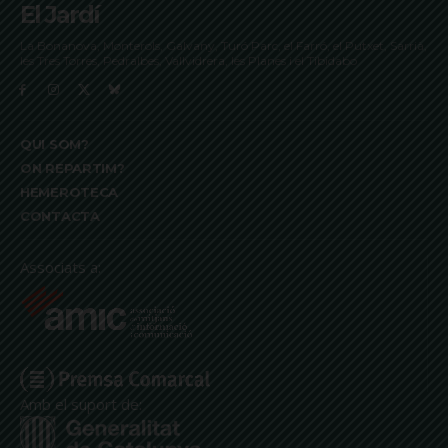
El Jardí
La Bonanova, Monterols, Galvany, Turó Parc, el Farró, el Putxet, Sarrià,
les Tres Torres, Pedralbes, Vallvidrera, les Planes i el Tibidabo
QUI SOM?
ON REPARTIM?
HEMEROTECA
CONTACTA
Associats a:
Amb el suport de: