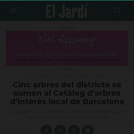
Publicitat
Publicitat
Ciència i Natura
Destacat
Districte
Societat
Cinc arbres del districte se
sumen al Catàleg d’arbres
d’interès local de Barcelona
La inclusió en aquest catàleg n’assegura la conservació i que en
cap cas es puguin eliminar de la via pública