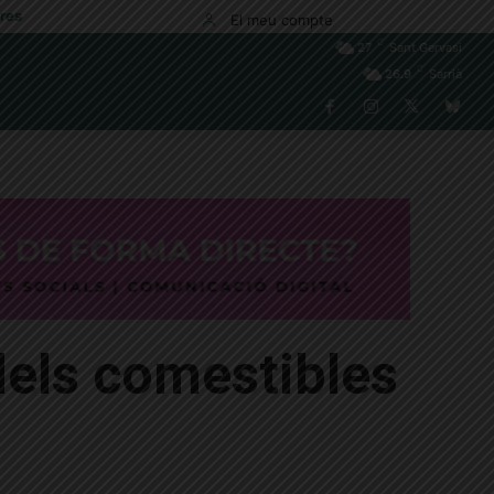
res
El meu compte
C
27
Sant Gervasi
C
26.9
Sarrià
 dels comestibles