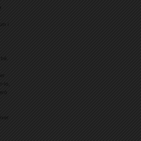
a
um i
 bé.
Per
r-lo,
però
ixer
s