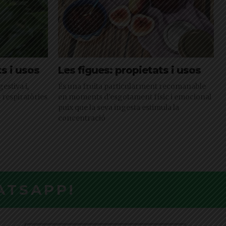
ts i usos
Les figues: propietats i usos
estiva i,
És una fruita particularment recomanable
s respiratòries
en moments d’esgotament físic i emocional
puix que la seva ingesta estimula la
concentració
ATSAPP!