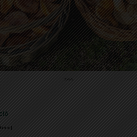
Bolets
ció
Amic)