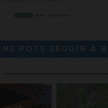
ETIQUETES
Bolets
Cuina i Nutrició
ENS POTS SEGUIR A 