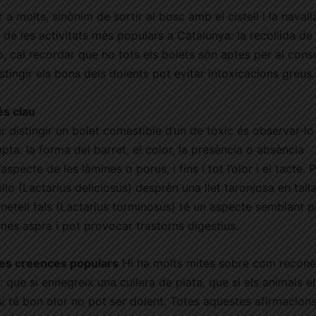
 a molts, sinònim de sortir al bosc amb el cistell i la navall
 de les activitats més populars a Catalunya: la recollida de
xò, cal recordar que no tots els bolets són aptes per al cons
stingir els bons dels dolents pot evitar intoxicacions greus.
és clau
r distingir un bolet comestible d’un de tòxic és observar-lo
ta: la forma del barret, el color, la presència o absència
l’aspecte de les làmines o porus, i fins i tot l’olor i el tacte. 
lló (Lactarius deliciosus) desprèn una llet taronjosa en talla
netell fals (Lactarius torminosus) té un aspecte semblant 
més aspra i pot provocar trastorns digestius.
e les creences populars
Hi ha molts mites sobre com reconè
: que si ennegreix una cullera de plata, que si els animals el
i té bon olor no pot ser dolent. Totes aquestes afirmacion