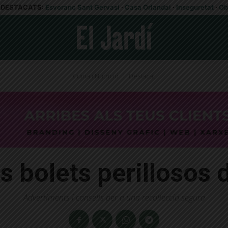
DESTACATS:
Esvoranc Sant Gervasi
·
Casa Orlandai
·
Inseguretat
·
Ob
Cuina i Nutrició
Destacat
s bolets perillosos
Advertiments i consells per a una recol·lecció segura