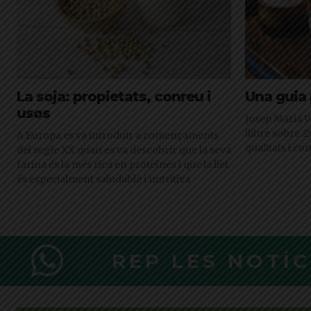
La soja: propietats, conreu i
Una guia 
usos
Josep Maria V
llibre sobre 2
A Europa es va introduir a començaments
qualitats i co
del segle XX quan es va descobrir que la seva
farina és la més rica en proteïnes i que la llet
és especialment saludable i nutritiva
REP LES NOTÍ