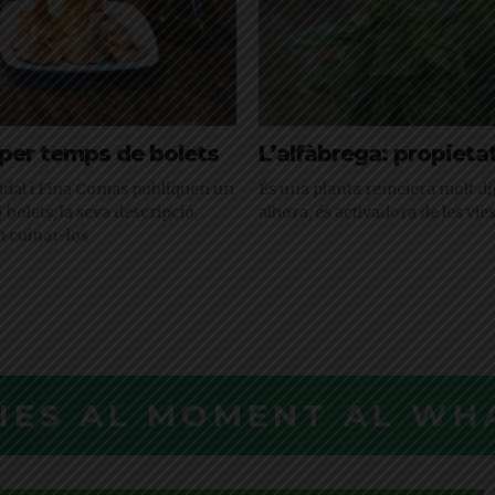
per temps de bolets
L’alfàbrega: propieta
idal i Fina Comas publiquen un
És una planta remeiera molt dig
5 bolets, la seva descripció,
alhora, és activadora de les vie
m cuinar-los
CIES AL MOMENT AL WH