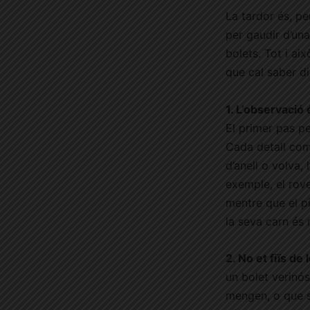
La tardor és, per
per gaudir d’una
bolets. Tot i ai
que cal saber di
1. L’observació 
El primer pas pe
Cada detall comp
d’anell o volva, 
exemple, el rove
mentre que el pi
la seva carn és 
2. No et fiïs d
un bolet verinós
mengen, o que s