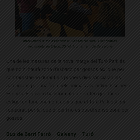
Intervenció d’una assistent al Consell de Barri. Fotografies
provinents de @Bcn_SSTG, Ajuntament de Barcelona
Una de les mesures de la nova imatge del Turó Park és
que no hi haurà zona d’esbarjo per gossos així que per
contrarestar-ho durant els propers dies s’iniciaran les
actuacions per una àrea pels animals als jardins Piscines i
Esports. El govern ha informat que pretén que l’àrea
estigui en funcionament abans que el Turó Park estigui
restaurat, per tal que el barri no es quedi sense zona per
gossos.
Bus de Barri Farró – Galvany – Turó