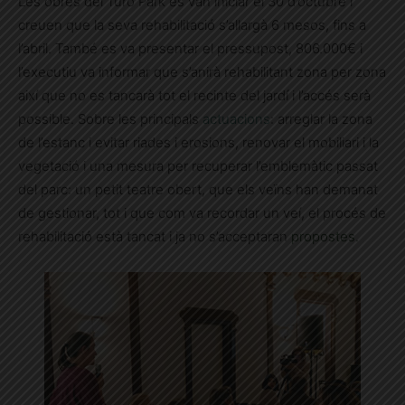
Les obres del Turó Park es van iniciar el 30 d’octubre i
creuen que la seva rehabilitació s’allargà 6 mesos, fins a
l’abril. També es va presentar el pressupost, 806.000€ i
l’executiu va informar que s’anirà rehabilitant zona per zona
així que no es tancarà tot el recinte del jardí i l’accés serà
possible. Sobre les principals
actuacions
: arreglar la zona
de l’estanc i evitar riades i erosions, renovar el mobiliari i la
vegetació i una mesura per recuperar l’emblemàtic passat
del parc: un petit teatre obert, que els veïns han demanat
de gestionar, tot i que com va recordar un veí, el procés de
rehabilitació està tancat i ja no s’acceptaran
propostes.