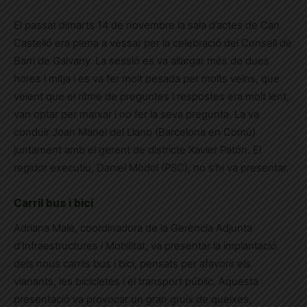
El passat dimarts 14 de novembre la sala d’actes de Can
Castelló era plena a vessar per la celebració del Consell de
Barri de Galvany. La sessió es va allargar més de dues
hores i mitja i es va fer molt pesada per molts veïns, que
veient que el ritme de preguntes i respostes era molt lent,
van optar per marxar i no fer la seva pregunta. La va
conduir Joan Manel del Llano (Barcelona en Comú)
juntament amb el gerent de districte Xavier Patón. El
regidor executiu, Daniel Mòdol (PSC), no s’hi va presentar.
Carril bus i bici
Adriana Malé, coordinadora de la Gerència Adjunta
d’Infraestructures i Mobilitat, va presentar la implantació
dels nous carrils bus i bici, pensats per afavorir els
vianants, les bicicletes i el transport públic. Aquesta
presentació va provocar un gran gruix de queixes,