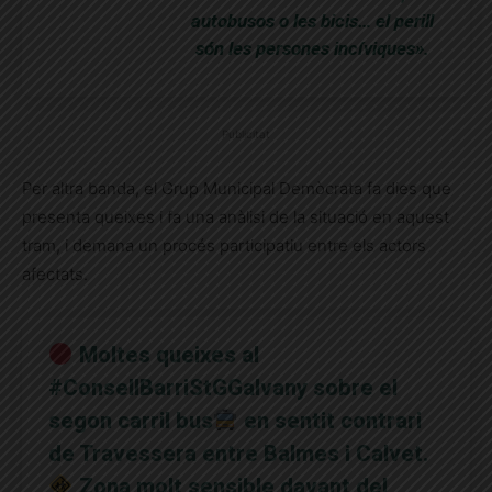
autobusos o les bicis… el perill
són les persones incíviques».
Publicitat
Per altra banda, el Grup Municipal Demòcrata fa dies que
presenta queixes i fa una anàlisi de la situació en aquest
tram, i demana un procés participatiu entre els actors
afectats.
Moltes queixes al
#ConsellBarriStGGalvany
sobre el
segon carril bus
en sentit contrari
de Travessera entre Balmes i Calvet.
Zona molt sensible davant del