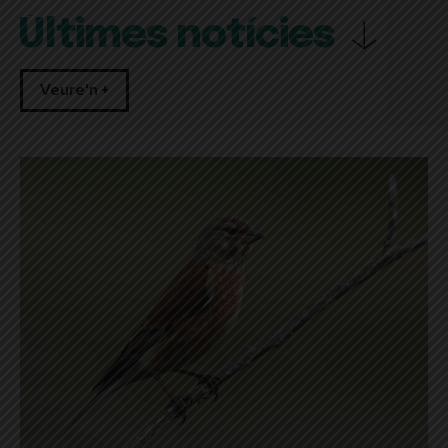
Últimes notícies
Veure'n +