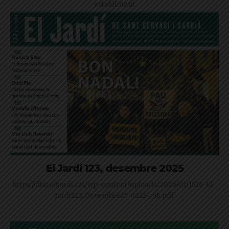
establiment
El Jardí 123, desembre 2025
https://diarieljardi.cat/wp-content/uploads/2026/01/1626-El-
Jardi123_Desembre25_0212-_ok.pdf