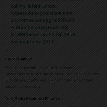
col.legi Infant Jesús.
Aquest és el posicionament
pic.twitter.com/pgN06FD86Y
— Grup DemòcrataSSTG🎗
(@GMDemocrataSSTG)
14 de
noviembre de 2017
Carrer Balmes
El dia 4 de desembre a les 18:30 s’informarà de la
urbanització de la part alta del carrer Balmes, a Vil·la Urània.
El procés participatiu segueix obert i els veïns podran
presentar al·legacions.
Turó Park i Piscines i Esports