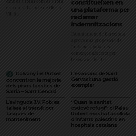
dins és a fora i com és a fora
constitueixen en
és a dins": l'article de Glòria
una plataforma per
Vilalta
reclamar
indemnitzacions
L’Ajuntament de Barcelona
aprova una proposició de
Junts per ajudar els
comerços afectats per
l'esvoranc de l'L9
Galvany i el Putxet
L’esvoranc de Sant
Gervasi: una gestió
concentren la majoria
exemplar
dels pisos turístics de
Sarrià – Sant Gervasi
L’avinguda J.V. Foix es
“Quan la sanitat
tallarà al trànsit per
esdevé refugi”: el Palau
tasques de
Robert mostra l’acollida
manteniment
d’infants palestins en
hospitals catalans