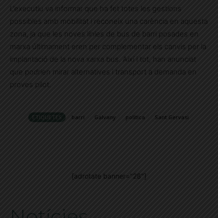
L’executiu va informar que ha fet totes les gestions
possibles amb mobilitat i reconeix una carència en aquesta
zona, ja que les noves línies de bus de barri posades en
marxa últimament eren per complementar els canvis per la
implantació de la nova xarxa bus. Així i tot, han anunciat
que podrien mirar alternatives i transport a demanda en
proves pilot.
ETIQUETES
barri
Galvany
política
Sant Gervasi
[adrotate banner="28"]
Notícies