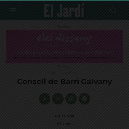
Publicitat
Publicitat
Política
Sant Gervasi
Consell de Barri Galvany
Per
El Jardí
3
min.