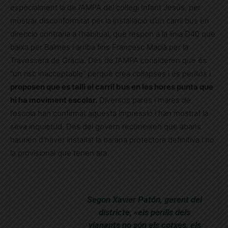
especialment la de l’AMPA del col·legi Infant Jesús, per
mostrar disconformitat per la instal·lació d’un carril bus en
direcció contraria a l’habitual, que respon a la línia D40 que
baixa per Balmes i arriba fins Francesc Macià per la
Travessera de Gràcia. Des de l’AMPA consideren que és
“un risc inacceptable” perquè crea col·lapses i és perillós i
proposen que es talli el carril bus en les hores punta que
hi ha moviment escolar.
Diversos pares i mares de
l’escola han confirmat aquesta impressió i han mostrat la
seva inquietud. Des del govern reconeixen que abans
haurien d’haver instal·lat la barana protectora definitiva i no
la provisional que tenen ara.
Segon Xavier Patón, gerent del
districte, «els perills dels
vianants no són els cotxes, els