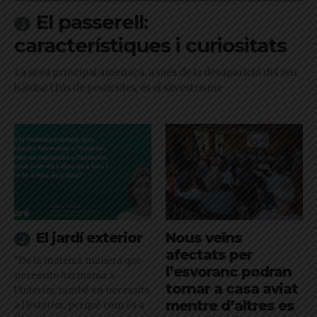
El passerell:
característiques i curiositats
La seva principal amenaça, a més de la desaparició del seu
hàbitat i l'ús de pesticides, és el silvestrisme
El jardí exterior
Nous veïns
afectats per
"De la mateixa manera que
l’esvoranc podran
necessito harmonia a
tornar a casa aviat
l’interior, també en necessito
mentre d’altres es
a l’exterior, perquè com és a