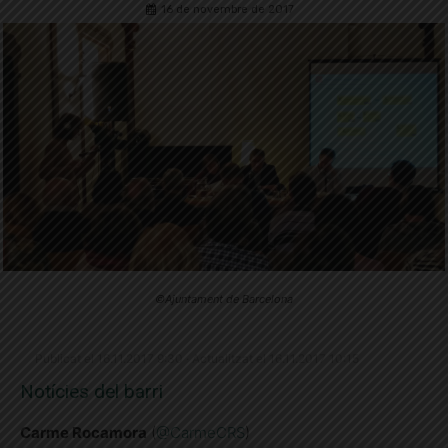
16 de novembre de 2017
©Ajuntament de Barcelona
Publicat el 16.11.2017 9:30 · Actualitzat el 16.11.2017 10:15
Notícies del barri
Carme Rocamora
(
@CarmeCRS
)