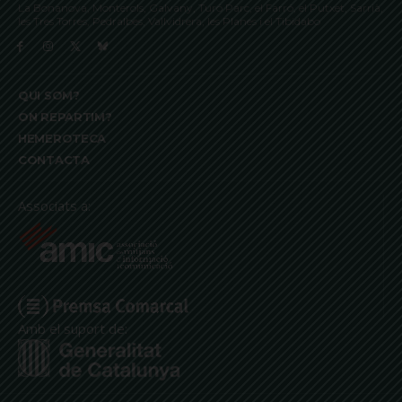
La Bonanova, Monterols, Galvany, Turó Parc, el Farró, el Putxet, Sarrià,
les Tres Torres, Pedralbes, Vallvidrera, les Planes i el Tibidabo
QUI SOM?
ON REPARTIM?
HEMEROTECA
CONTACTA
Associats a:
Amb el suport de: