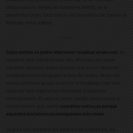
d’Associacions Veïnals de Barcelona (FAVB), de la
plataforma Obrim Torre Garcini del Guinardó o de Salvem la
Rotonda, entre d’altres.
Publicitat
Cada entitat va poder intervenir i explicar el seu cas
, les
relacions amb l’administració i les dificultats per poder
mantenir aquestes lluites cíviques que sovint demanen
mobilitzacions sostingudes al llarg del temps. Ningú era
massa optimista, ja que sovint no hi ha diàleg ni tan sols
resposta dels organismes municipals a aquestes
reivindicacions. En aquest sentit, també s’expressava el
convenciment que caldria
coordinar esforços perquè
aquestes iniciatives aconseguissin més ressò
.
Segons van compartir les plataformes ciutadanes, les