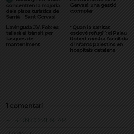
Gervasi: una gestió
concentren la majoria
exemplar
dels pisos turístics de
Sarrià – Sant Gervasi
L’avinguda J.V. Foix es
“Quan la sanitat
tallarà al trànsit per
esdevé refugi”: el Palau
tasques de
Robert mostra l’acollida
manteniment
d’infants palestins en
hospitals catalans
1 comentari
FER UN COMENTARI