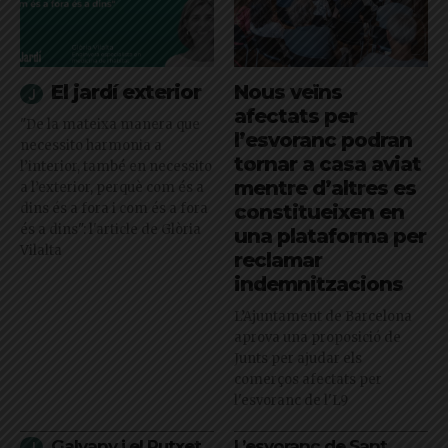
El jardí exterior
Nous veïns
afectats per
"De la mateixa manera que
l’esvoranc podran
necessito harmonia a
tornar a casa aviat
l’interior, també en necessito
mentre d’altres es
a l’exterior, perquè com és a
dins és a fora i com és a fora
constitueixen en
és a dins": l'article de Glòria
una plataforma per
Vilalta
reclamar
indemnitzacions
L’Ajuntament de Barcelona
aprova una proposició de
Junts per ajudar els
comerços afectats per
l'esvoranc de l'L9
Galvany i el Putxet
L’esvoranc de Sant