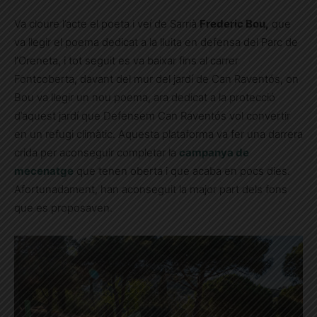
Va cloure l’acte el poeta i veí de Sarrià
Frederic Bou,
que
va llegir el poema dedicat a la lluita en defensa del Parc de
l’Oreneta, i tot seguit es va baixar fins al carrer
Fontcoberta, davant del mur del jardí de Can Raventós, on
Bou va llegir un nou poema, ara dedicat a la protecció
d’aquest jardí que Defensem Can Raventós vol convertir
en un refugi climàtic. Aquesta plataforma va fer una darrera
crida per aconseguir completar la
campanya de
mecenatge
que tenen oberta i que acaba en pocs dies.
Afortunadament, han aconseguit la major part dels fons
que es proposaven.