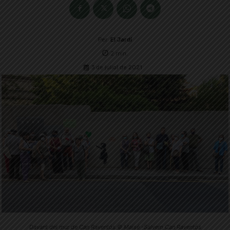
Per
El Jardí
2
min.
3 de juliol de 2021
Davant del mur de Can Raventós.© Maisé -Salvem Can Raventós