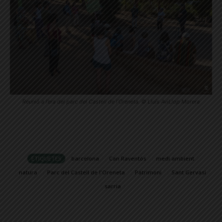
Reunió a l’era del parc del Castell de l’Oreneta. © Lluís AviLlop Morera
ETIQUETES
barcelona
Can Raventós
medi ambient
natura
Parc del Castell de l'Oreneta
Patrimoni
Sant Gervasi
sarria