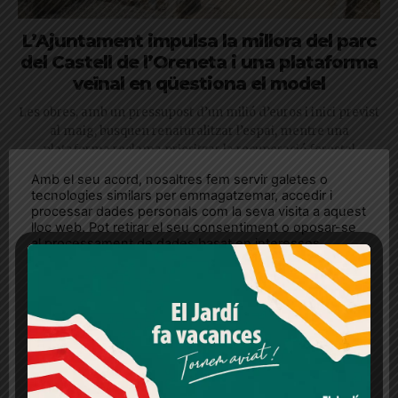
L’Ajuntament impulsa la millora del parc
del Castell de l’Oreneta i una plataforma
veïnal en qüestiona el model
Les obres, amb un pressupost d’un milió d’euros i inici previst
al maig, busquen renaturalitzar l’espai, mentre una
plataforma reclama prioritzar la recuperació forestal
Amb el seu acord, nosaltres fem servir galetes o
tecnologies similars per emmagatzemar, accedir i
processar dades personals com la seva visita a aquest
lloc web. Pot retirar el seu consentiment o oposar-se
al processament de dades basat en interessos
legítims en qualsevol moment fent clic a "Ajustos de
cookies" o a la nostra Política de privacitat en aquest
lloc web. Si cliques "acceptar" dones el teu
consentiment
Més informació
Acceptar
Rebutjar tot
Quan l’usuari crea un compte al Diari el Jardí, dona el