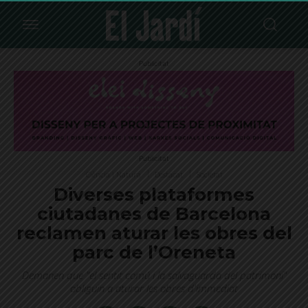
Publicitat
Publicitat
Ciència i Natura
Destacat
Societat
Diverses plataformes
ciutadanes de Barcelona
reclamen aturar les obres del
parc de l’Oreneta
Demanen que "el sentit comú i la salvaguarda del patrimoni"
obliguin a aturar les obres d'immediat