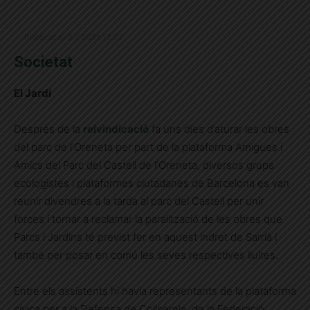
Publicat el 3.7.2021 12:22
Societat
El Jardí
Després de la
reivindicació
fa uns dies d’aturar les obres
del parc de l’Oreneta per part de la plataforma Amigues i
Amics del Parc del Castell de l’Oreneta, diversos grups
ecologistes i plataformes ciutadanes de Barcelona es van
reunir divendres a la tarda al parc del Castell per unir
forces i tornar a reclamar la paralització de les obres que
Parcs i Jardins té previst fer en aquest indret de Sarrià i
també per posar en comú les seves respectives lluites.
Entre els assistents hi havia representants de la plataforma
cívica per a la Defensa de Collserola, de la Federació