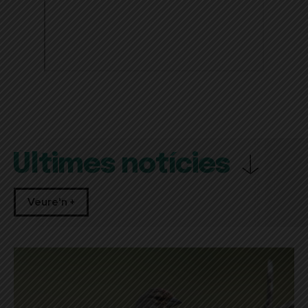
Últimes notícies
Veure'n +