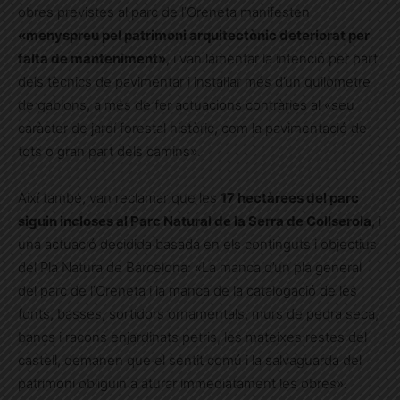
obres previstes al parc de l’Oreneta manifesten
«menyspreu pel patrimoni arquitectònic deteriorat per
falta de manteniment»
, i van lamentar la intenció per part
dels tècnics de pavimentar i instal·lar més d’un quilòmetre
de gabions, a més de fer actuacions contràries al «seu
caràcter de jardí forestal històric, com la pavimentació de
tots o gran part dels camins».
Així també, van reclamar que les
17 hectàrees del parc
siguin incloses al Parc Natural de la Serra de Collserola
, i
una actuació decidida basada en els continguts i objectius
del Pla Natura de Barcelona: «La manca d’un pla general
del parc de l’Oreneta i la manca de la catalogació de les
fonts, basses, sortidors ornamentals, murs de pedra seca,
bancs i racons enjardinats petris, les mateixes restes del
castell, demanen que el sentit comú i la salvaguarda del
patrimoni obliguin a aturar immediatament les obres».