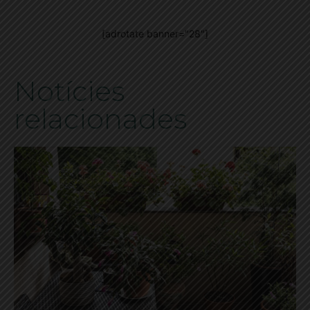
[adrotate banner="28"]
Notícies
relacionades