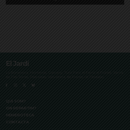
El Jardí
La Bonanova, Monterols, Galvany, Turó Parc, el Farró, el Putxet, Sarrià,
les Tres Torres, Pedralbes, Vallvidrera, les Planes i el Tibidabo
QUI SOM?
ON REPARTIM?
HEMEROTECA
CONTACTA