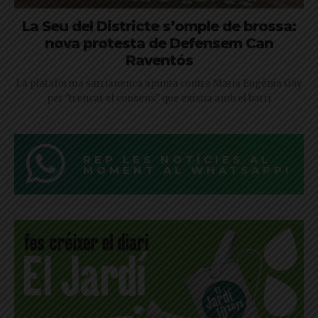
La Seu del Districte s’omple de brossa:
nova protesta de Defensem Can
Raventós
La plataforma sarrianenca apunta contra Maria Eugènia Gay
per "trencar el consens" que existia amb el barri
REP LES NOTÍCIES AL
MOMENT AL WHATSAPP!