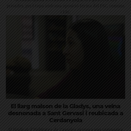
privades, però topa amb una oposició ferma del PSC, comuns
i ERC
El llarg malson de la Gladys, una veïna
desnonada a Sant Gervasi i reubicada a
Cerdanyola
El Sindicat d'Habitatge de Cassoles prepara una campanya