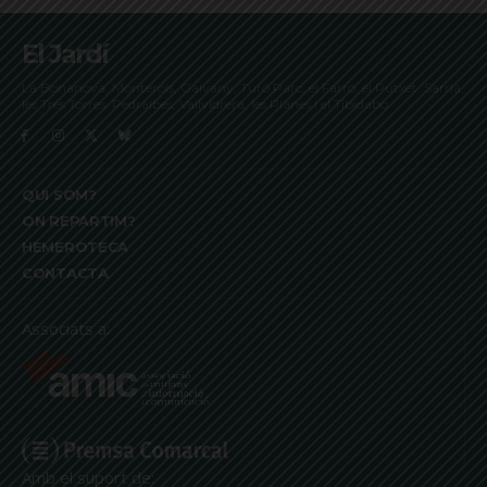
El Jardí
La Bonanova, Monterols, Galvany, Turó Parc, el Farró, el Putxet, Sarrià,
les Tres Torres, Pedralbes, Vallvidrera, les Planes i el Tibidabo
QUI SOM?
ON REPARTIM?
HEMEROTECA
CONTACTA
Associats a:
Amb el suport de: