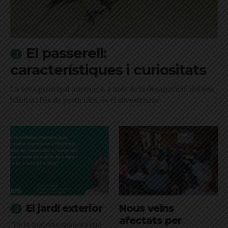
El passerell:
característiques i curiositats
La seva principal amenaça, a més de la desaparició del seu
hàbitat i l'ús de pesticides, és el silvestrisme
El jardí exterior
Nous veïns
afectats per
"De la mateixa manera que