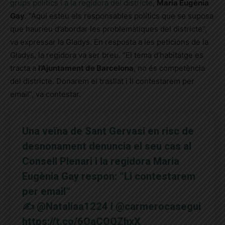
grups polítics i a la regidora del districte
,
Maria Eugènia
Gay
.
“Aquí esteu els responsables polítics que se suposa
que hauríeu d’abordar les problemàtiques del districte”,
va expressar la Gladys.
En resposta a les peticions de la
Gladys, la regidora va ser breu. “El tema d’habitatge es
tracta a
l’Ajuntament de Barcelona
, no és competència
del districte. Donarem el trasllat i li contestarem per
email”, va contestar.
Una veïna de Sant Gervasi en risc de
desnonament denuncia el seu cas al
Consell Plenari i la regidora Maria
Eugènia Gay respon: “Li contestarem
per email”
✍️
@Nataliaa1224
i
@carmerocasegui
https://t.co/6OaCOQZhxX