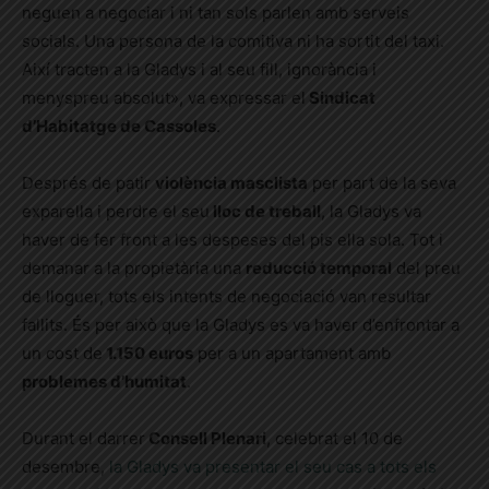
neguen a negociar i ni tan sols parlen amb serveis
socials.
Una persona de la comitiva ni ha sortit del taxi.
Així tracten a la Gladys i al seu fill, ignorància i
menyspreu absolut», va expressar el
Sindicat
d’Habitatge de Cassoles
.
Després de patir
violència masclista
per part de la seva
exparella i perdre el seu
lloc de treball
, la Gladys va
haver de fer front a les despeses del pis ella sola. Tot i
demanar a la propietària una
reducció temporal
del preu
de lloguer, tots els intents de negociació van resultar
fallits. És per això que la Gladys es va haver d’enfrontar a
un cost de
1.150 euros
per a un apartament amb
problemes d’humitat
.
Durant el darrer
Consell Plenari
, celebrat el 10 de
desembre,
la Gladys va presentar el seu cas a tots els