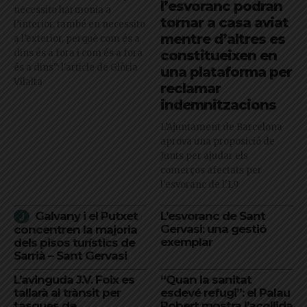
l’esvoranc podran
necessito harmonia a
tornar a casa aviat
l’interior, també en necessito
mentre d’altres es
a l’exterior, perquè com és a
dins és a fora i com és a fora
constitueixen en
és a dins": l'article de Glòria
una plataforma per
Vilalta
reclamar
indemnitzacions
L’Ajuntament de Barcelona
aprova una proposició de
Junts per ajudar els
comerços afectats per
l'esvoranc de l'L9
Galvany i el Putxet
L’esvoranc de Sant
Gervasi: una gestió
concentren la majoria
exemplar
dels pisos turístics de
Sarrià – Sant Gervasi
L’avinguda J.V. Foix es
“Quan la sanitat
tallarà al trànsit per
esdevé refugi”: el Palau
tasques de
Robert mostra l’acollida