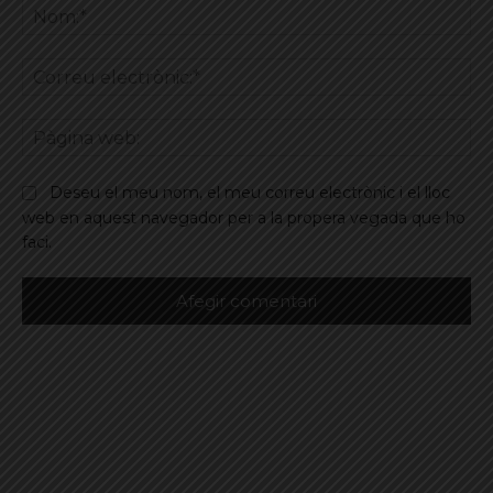
No
Co
ele
Pà
we
Deseu el meu nom, el meu correu electrònic i el lloc
web en aquest navegador per a la propera vegada que ho
faci.