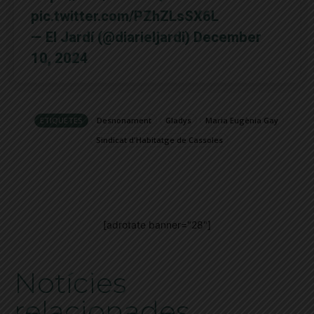
pic.twitter.com/PZhZLsSX6L
— El Jardí (@diarieljardi)
December
10, 2024
ETIQUETES
Desnonament
Gladys
Maria Eugènia Gay
Sindicat d'Habitatge de Cassoles
[adrotate banner="28"]
Notícies
relacionades