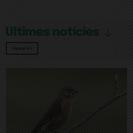
Últimes notícies
Veure'n +