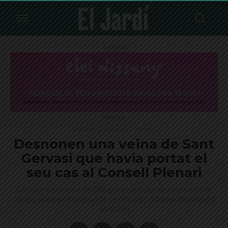
Publicitat
Publicitat
Destacat
Galvany
Societat
Desnonen una veïna de Sant
Gervasi que havia portat el
seu cas al Consell Plenari
Un macrodispositiu de 100 agents expulsa de casa seva a la
Gladys, una mare amb un fill de nou anys i víctima de violència
masclista