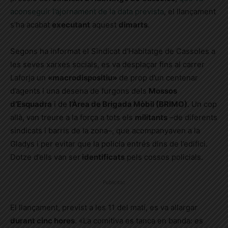
aconseguir
l’ajornament de la data prevista
, el llançament
s’ha acabat
executant
aquest
dimarts
.
Segons ha informat el Sindicat d’Habitatge de Cassoles a
les seves xarxes socials, es va desplaçar fins al carrer
Laforja un
«macrodispositiu»
de prop d’un centenar
d’agents i una desena de furgons dels
Mossos
d’Esquadra
i de
l’Àrea de Brigada Mòbil (BRIMO)
. Un cop
allà, van treure a la força a tots els
militants
–de diferents
sindicats i barris de la zona–,
que acompanyaven a la
Gladys i per evitar que la policia entrés dins de l’edifici.
Dotze d’ells van ser
identificats
pels cossos policials.
Publicitat
El llançament, previst a les 11 del matí, es va allargar
durant cinc hores
. «
La comitiva es tanca en banda: es