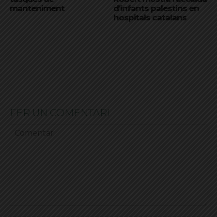
manteniment
d’infants palestins en
hospitals catalans
FER UN COMENTARI
Comentar