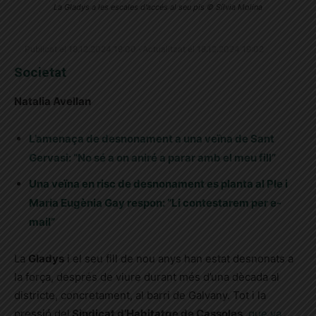
La Gladys a les escales d'accés al seu pis © Sílvia Molina
Publicat el 18.12.2024 19:00 · Actualitzat el 18.12.2024 19:02
Societat
Natalia Avellan
L’amenaça de desnonament a una veïna de Sant
Gervasi: “No sé a on aniré a parar amb el meu fill”
Una veïna en risc de desnonament es planta al Ple i
Maria Eugènia Gay respon: “Li contestarem per e-
mail”
La
Gladys
i el seu fill de nou anys han estat desnonats a
la força, després de viure durant més d’una dècada al
districte, concretament, al barri de Galvany. Tot i la
pressió del
Sindicat d’Habitatge de Cassoles
,
que va