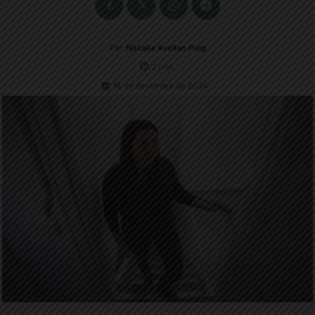
Per
Natalia Avellan Puig
2
min.
18 de desembre de 2024