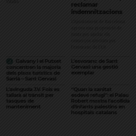
Vilalta
reclamar
indemnitzacions
L’Ajuntament de Barcelona
aprova una proposició de
Junts per ajudar els
comerços afectats per
l'esvoranc de l'L9
Galvany i el Putxet
L’esvoranc de Sant
Gervasi: una gestió
concentren la majoria
exemplar
dels pisos turístics de
Sarrià – Sant Gervasi
L’avinguda J.V. Foix es
“Quan la sanitat
tallarà al trànsit per
esdevé refugi”: el Palau
tasques de
Robert mostra l’acollida
manteniment
d’infants palestins en
hospitals catalans