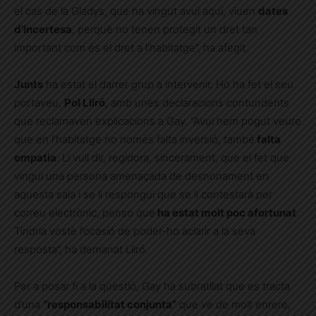
el cas de la Gladys, que ha vingut avui aquí, viuen
dates
d’incertesa
, perquè no tenen protegit un dret tan
important com és el dret a l’habitatge”, ha afegit.
Junts
ha estat el darrer grup a intervenir. Ho ha fet el seu
portaveu,
Pol Lliró
, amb unes declaracions contundents
que reclamaven explicacions a Gay. “Avui hem pogut veure
que en l’habitatge no només falta inversió, també
falta
empatia
. Li vull dir, regidora, sincerament, que el fet que
vingui una persona amenaçada de desnonament en
aquesta sala i se li respongui que se li contestarà per
correu electrònic, penso que
ha estat molt poc afortunat
.
Tindria vostè l’ocasió de poder-ho aclarir a la seva
resposta”, ha demanat Lliró.
Per a posar fi a la qüestió, Gay ha subratllat que es tracta
d’una
“responsabilitat conjunta”
que ve de molt enrere,