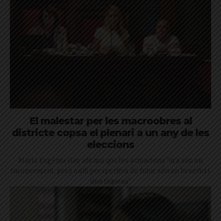
El malestar per les macroobres al
districte copsa el plenari a un any de les
eleccions
Maria Eugènia Gay afirma que les actuacions "ara són un
inconvenient, però amb perspectiva de futur són un benefici i
una riquesa"