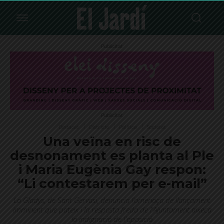
Publicitat
Publicitat
Destacat
Districte
Política
Societat
Una veïna en risc de
desnonament es planta al Ple
i Maria Eugènia Gay respon:
“Li contestarem per e-mail”
La Gladys, de Sant Gervasi, denuncia l’amenaça de llançament
imminent que pateix i la resposta freda de l'Ajuntament aixeca
la indignació de l'oposició