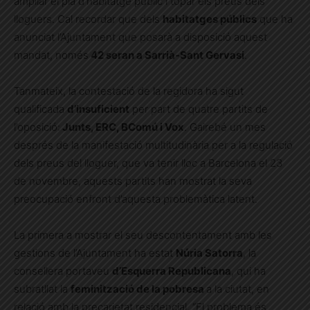
ampliar el pla d’habitatge públic i topar els preus dels
lloguers. Cal recordar que dels
habitatges públics
que ha
anunciat l’Ajuntament que posarà a disposició aquest
mandat, només
42 seran a Sarrià-Sant Gervasi
.
Tanmateix, la contestació de la regidora ha sigut
qualificada
d’insuficient
per part de quatre partits de
l’oposició:
Junts, ERC, BComú i Vox
. Gairebé un mes
després de la manifestació multitudinària per a la regulació
dels preus del lloguer, que va tenir lloc a Barcelona el 23
de novembre, aquests partits han mostrat la seva
preocupació enfront d’aquesta problemàtica latent.
La primera a mostrar el seu descontentament amb les
gestions de l’Ajuntament ha estat
Núria Satorra
, la
consellera portaveu
d’Esquerra Republicana
, qui ha
subratllat la
feminització de la pobresa
a la ciutat, en
relació amb la precarietat residencial. “El problema és