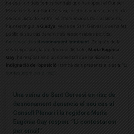
ha estat un dels temes centrals que ha copsat el Consell
Plenari de Sarrià-Sant Gervasi, celebrat aquest dimarts a la
seu del districte. Entre les intervencions dels assistents,
ha intervingut la
Gladys
, veïna de Sant Gervasi, que ha fet
públic el seu cas davant dels responsables polítics:
l’amenaça d’un
desnonament imminent
. Després de la
seva exposició, la regidora del districte,
Maria Eugènia
Gay
, ha respost amb un comentari que ha aixecat la
indignació de l’oposició
i també dels presents a la sala:
“Li
contestarem per e-mail”
.
Una veïna de Sant Gervasi en risc de
desnonament denuncia el seu cas al
Consell Plenari i la regidora Maria
Eugènia Gay respon: “Li contestarem
per email”