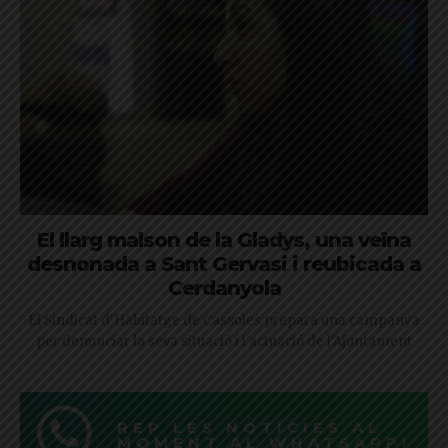
El llarg malson de la Gladys, una veïna
desnonada a Sant Gervasi i reubicada a
Cerdanyola
El Sindicat d'Habitatge de Cassoles prepara una campanya
per denunciar la seva situació i l'actuació de l'Ajuntament
REP LES NOTÍCIES AL
MOMENT AL WHATSAPP!