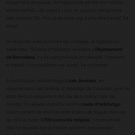
el que hem de passar, no haguem de perdre les nostres
xarxes veïnals i de suport, i que no sigui un càstig extra
pels nostres fills. Prou ja de mirar cap a una altra banda”, ha
afegit.
En resposta a les peticions de la Gladys, la regidora ha
estat breu. “El tema d’habitatge es tracta a
l’Ajuntament
de Barcelona
, no és competència del districte. Donarem
el trasllat i li contestarem per email”, ha contestat.
A continuació, ha intervingut
Lluís Jiménez
, en
representació del Sindicat d’Habitatge de Cassoles, que ha
estat fent un seguiment del cas de la Gladys des del
principi. “En aquest districte no hi ha
taula d’habitatge
i
estem parlant del districte amb el preu de lloguer més car
de tota la ciutat,
1.700 euros de mitjana
”, ha denunciat.
Gay ha recalcat que ja s’estan prenent mesures per