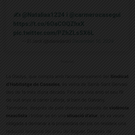
✍️
@Nataliaa1224
i
@carmerocasegui
https://t.co/6OaCOQZhxX
pic.twitter.com/PZhZLsSX6L
— El Jardí (@diarieljardi)
December 10, 2024
Publicitat
La Gladys, que compta amb l’acompanyament del
Sindicat
d’Habitatge de Cassoles
, és veïna de Sarrià-Sant Gervasi
des de fa més d’una dècada. Fins ara vivia amb el seu fill
de vuit anys al carrer Laforja, al barri de Galvany.
Tanmateix, després de patir diversos episodis de
violència
masclista
i trobar-se en una
situació d’atur
, es va veure
obligada a demanar a la propietària del pis on resideix una
reducció temporal del preu del lloguer. Després de