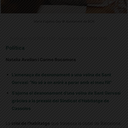
Maria Eugènia Gay © Ajuntament de BCN
Publicat el 10.12.2024 23:01 · Actualitzat el 18.12.2024 12:58
Política
Natalia Avellan i Carme Rocamora
L’amenaça de desnonament a una veïna de Sant
Gervasi: “No sé a on aniré a parar amb el meu fill”
S’ajorna el desnonament d’una veïna de Sant Gervasi
gràcies a la pressió del Sindicat d’Habitatge de
Cassoles
La
crisi de l’habitatge
que travessa la ciutat de Barcelona