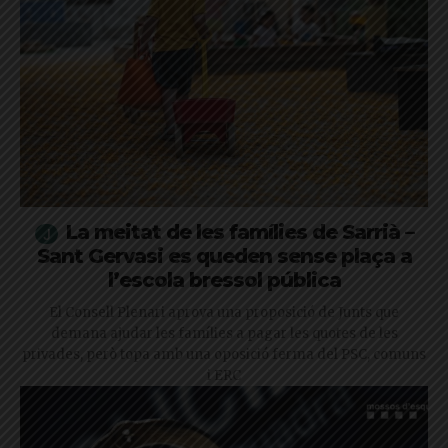
La meitat de les famílies de Sarrià –
Sant Gervasi es queden sense plaça a
l’escola bressol pública
El Consell Plenari aprova una proposició de Junts que
demana ajudar les famílies a pagar les quotes de les
privades, però topa amb una oposició ferma del PSC, comuns
i ERC