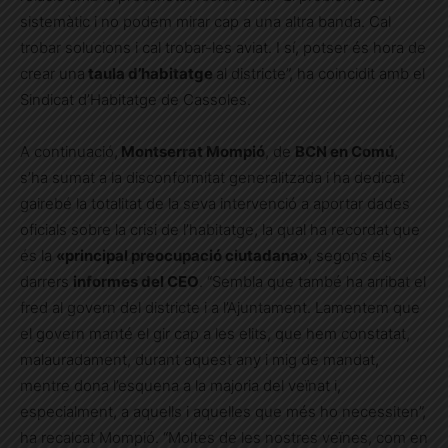
sistemàtic i no podem mirar cap a una altra banda. Cal
trobar solucions i cal trobar-les aviat. I sí, potser és hora de
crear una
taula d’habitatge
al districte”, ha coincidit amb el
Sindicat d’Habitatge de Cassoles.
A continuació,
Montserrat Mompió
, de
BCN en Comú
,
s’ha sumat a la disconformitat generalitzada i ha dedicat
gairebé la totalitat de la seva intervenció a aportar dades
oficials sobre la crisi de l’habitatge, la qual ha recordat que
és la
«principal preocupació ciutadana»
, segons els
darrers
informes del CEO
. “Sembla que també ha arribat el
fred al govern del districte i a l’Ajuntament. Lamentem que
el govern manté el gir cap a les elits, que hem constatat,
malauradament, durant aquest any i mig de mandat,
mentre dona l’esquena a la majoria del veïnat i,
especialment, a aquells i aquelles que més ho necessiten”,
ha recalcat Mompió. “Moltes de les nostres veïnes, com en