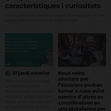
característiques i curiositats
La seva principal amenaça, a més de la desaparició del seu
hàbitat i l'ús de pesticides, és el silvestrisme
El jardí exterior
Nous veïns
afectats per
"De la mateixa manera que
l’esvoranc podran
necessito harmonia a
tornar a casa aviat
l’interior, també en necessito
mentre d’altres es
a l’exterior, perquè com és a
dins és a fora i com és a fora
constitueixen en
és a dins": l'article de Glòria
una plataforma per