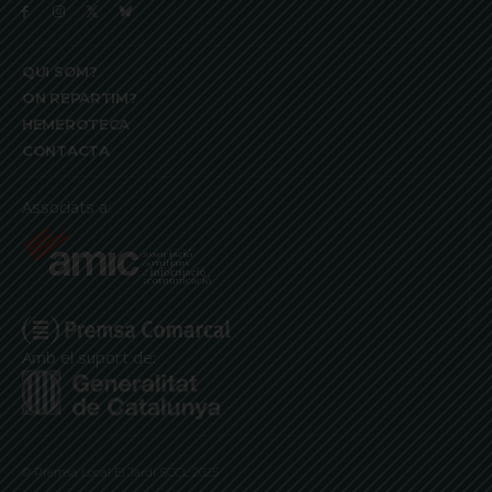
QUI SOM?
ON REPARTIM?
HEMEROTECA
CONTACTA
Associats a:
Amb el suport de:
© Premsa Local El Jardí SCCL 2025