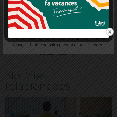
Més informació
Acceptar
Rebutjar tot
ETIQUETES
consell plenari
Desnonament
desnonaments
Quan l’usuari crea un compte al Diari el Jardí, dona el
Galvany
Gladys
Sindicat d'Habitatge de Cassoles
seu consentiment explícit per rebre comunicacions
informatives relacionades amb el servei. Aquest
consentiment pot ser revocat en qualsevol moment
mitjançant l’enllaç de baixa present a tots els correus.
[adrotate banner="28"]
Notícies
relacionades