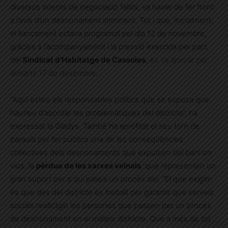
diversos intents de negociació fallits, va haver de fer front
a l’avís d’un desnonament imminent. Tot i que, inicialment,
el llançament estava programat pel dia 12 de novembre,
gràcies a l’acompanyament i la pressió exercida per part
del
Sindicat d’Habitatge de Cassoles
,
es va ajornar pel
dimarts 17 de desembre
.
“Aquí esteu els responsables polítics que se suposa que
hauríeu d’abordar les problemàtiques del districte”, ha
expressat la Gladys. També ha aprofitat el seu torn de
paraula per fer pública una de les conseqüències
col·lectives dels desnonaments que expulsen del barri on
vius, la
pèrdua de les xarxes veïnals
, que representen un
gran suport per a qui pateix un procés així. “El que exigim
és que des del districte es treballi per garantir que serveis
socials reallotgin les persones que passen per un procés
de desnonament en el mateix districte. Que a més de tot