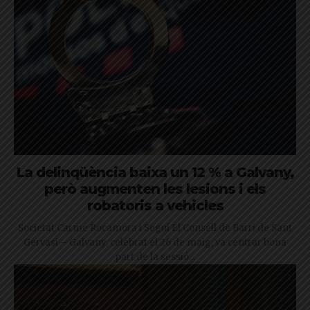
La delinqüència baixa un 12 % a Galvany,
però augmenten les lesions i els
robatoris a vehicles
Societat Carme Rocamora i Seguí El Consell de Barri de Sant
Gervasi – Galvany, celebrat el 26 de maig, va centrar bona
part de la sessió...