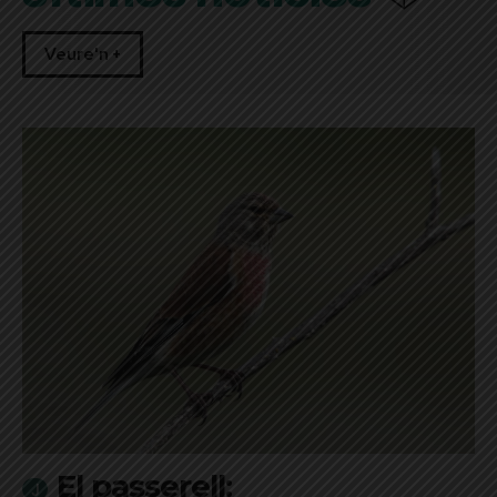
Veure'n +
El passerell: