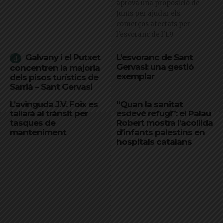
aprova una proposició de
Junts per ajudar els
comerços afectats per
l'esvoranc de l'L9
Galvany i el Putxet
L’esvoranc de Sant
Gervasi: una gestió
concentren la majoria
exemplar
dels pisos turístics de
Sarrià – Sant Gervasi
L’avinguda J.V. Foix es
“Quan la sanitat
tallarà al trànsit per
esdevé refugi”: el Palau
tasques de
Robert mostra l’acollida
manteniment
d’infants palestins en
hospitals catalans