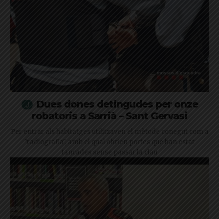
Dues dones detingudes per onze
robatoris a Sarrià – Sant Gervasi
Per entrar als habitatges utilitzaven el mètode conegut com a
"radiografia", amb el qual obrien portes que han estat
tancades sense passar la clau