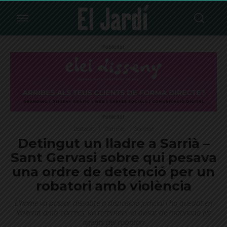
Publicitat
Publicitat
Destacat
Districte
Societat
Detingut un lladre a Sarrià –
Sant Gervasi sobre qui pesava
una ordre de detenció per un
robatori amb violència
L'home va passar dissabte a disposició judicial i ha quedat en
llibertat amb càrrecs; un testimoni va avisar de matinada els
agents del robatori