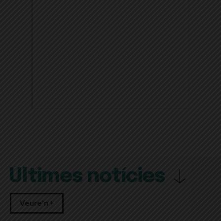
Últimes notícies
Veure'n +