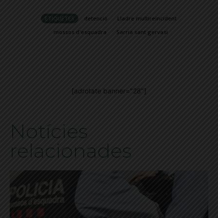
ETIQUETES
detenció
Lladre multireincident
mossos d'esquadra
Sarria sant gervasi
[adrotate banner="28"]
Notícies
relacionades