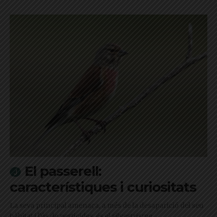
El passerell:
característiques i curiositats
La seva principal amenaça, a més de la desaparició del seu
hàbitat i l'ús de pesticides, és el silvestrisme