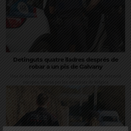
Detinguts quatre lladres després de
robar a un pis de Galvany
Una de les detingudes tenia vigent una ordre de detenció
europea, emesa per les autoritats de Bèlgica