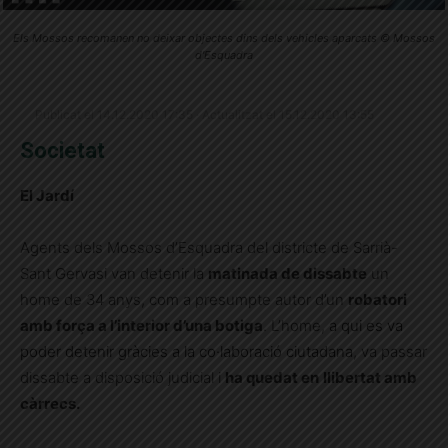
Els Mossos recomanen no deixar objectes dins dels vehicles aparcats © Mossos
d'Esquadra
Publicat el 14.12.2020 17:35 · Actualitzat el 15.12.2020 13:55
Societat
El Jardí
Agents dels Mossos d’Esquadra del districte de Sarrià-
Sant Gervasi van detenir la
matinada de dissabte
un
home de 34 anys, com a presumpte autor d’un
robatori
amb força a l’interior d’una botiga
. L’home,
a qui es va
poder detenir gràcies a la co·laboració ciutadana
, va passar
dissabte a disposició judicial i
ha quedat en
llibertat amb
càrrecs.