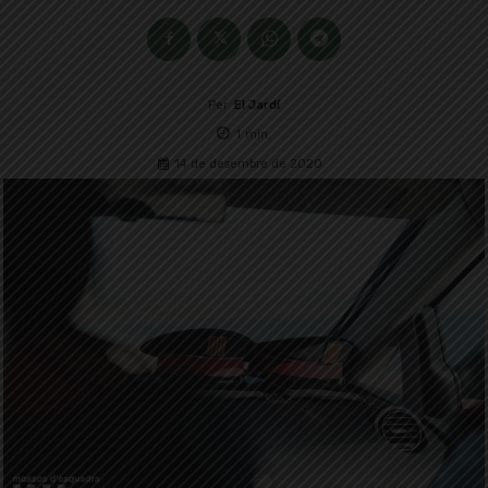
Per
El Jardí
1
min.
14 de desembre de 2020