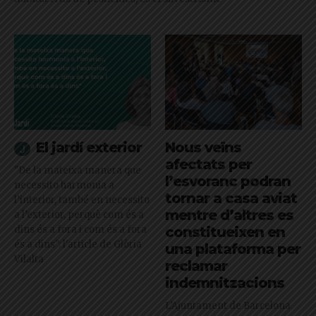
El jardí exterior
Nous veïns
afectats per
"De la mateixa manera que
l’esvoranc podran
necessito harmonia a
tornar a casa aviat
l’interior, també en necessito
mentre d’altres es
a l’exterior, perquè com és a
dins és a fora i com és a fora
constitueixen en
és a dins": l'article de Glòria
una plataforma per
Vilalta
reclamar
indemnitzacions
L’Ajuntament de Barcelona