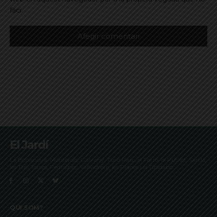
faci.
El Jardí
La Bonanova, Monterols, Galvany, Turó Parc, el Farró, el Putxet, Sarrià,
les Tres Torres, Pedralbes, Vallvidrera, les Planes i el Tibidabo
QUI SOM?