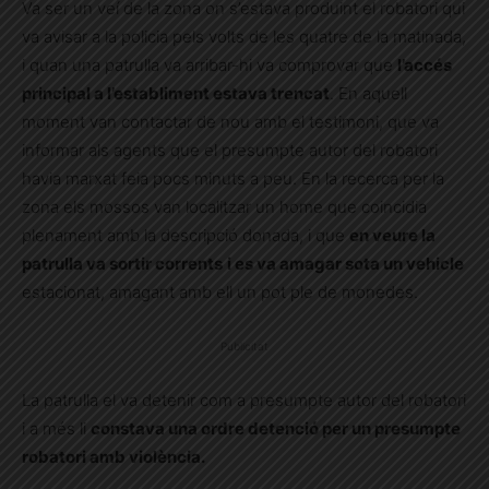
Va ser un veí de la zona on s’estava produint el robatori qui
va avisar a la policia pels volts de les quatre de la matinada,
i quan una patrulla va arribar-hi va comprovar que
l’accés
principal a l’establiment estava trencat
. En aquell
moment van contactar de nou amb el testimoni, que va
informar als agents que el presumpte autor del robatori
havia marxat feia pocs minuts a peu. En la recerca per la
zona els mossos van localitzar un home que coincidia
plenament amb la descripció donada, i que
en veure la
patrulla va sortir corrents
i es va amagar sota un vehicle
estacionat, amagant amb ell un pot ple de monedes.
Publicitat
La patrulla el va detenir com a presumpte autor del robatori
i a més li
constava una ordre detenció per un presumpte
robatori amb violència.