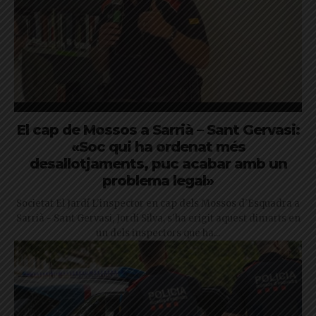
El cap de Mossos a Sarrià – Sant Gervasi:
«Soc qui ha ordenat més
desallotjaments, puc acabar amb un
problema legal»
Societat El Jardí L'inspector en cap dels Mossos d'Esquadra a
Sarrià - Sant Gervasi, Jordi Silva, s'ha erigit aquest dimarts en
un dels inspectors que ha...