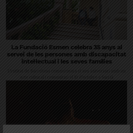
La Fundació Esmen celebra 35 anys al
servei de les persones amb discapacitat
intel·lectual i les seves famílies
L’entitat de Barcelona commemora el seu aniversari amb un
acte cultural i comunitari el 10 d’octubre a Sarrià