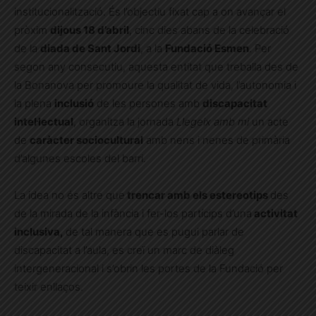
institucionalització. És l’objectiu fixat cap a on avançar el
pròxim
dijous 18 d’abril
, cinc dies abans de la celebració
de la
diada de Sant Jordi
, a la
Fundació Esmen
. Per
segon any consecutiu, aquesta entitat que treballa des de
la Bonanova per promoure la qualitat de vida, l’autonomia i
la plena
inclusió
de les persones amb
discapacitat
intel·lectual
, organitza la jornada
Llegeix amb mi
un acte
de
caràcter sociocultural
amb nens i nenes de primària
d’algunes escoles del barri.
La idea no és altre que
trencar amb els estereotips
des
de la mirada de la infància i fer-los partícips d’una
activitat
inclusiva,
de tal manera que es pugui parlar de
discapacitat a l’aula, es creï un marc de diàleg
intergeneracional i s’obrin les portes de la Fundació per
teixir enllaços.