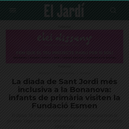
Publicitat
Publicitat
Destacat
La Bonanova
Societat
La diada de Sant Jordi més
inclusiva a la Bonanova:
infants de primària visiten la
Fundació Esmen
El dijous 18 d'abril un centenar d'alumnes compartiran la
jornada 'Llegeix amb mi' amb veïns del barri amb discapacitat
intel·lectual