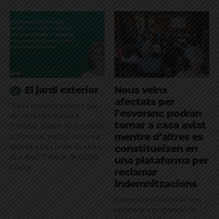
El jardí exterior
Nous veïns
afectats per
"De la mateixa manera que
l’esvoranc podran
necessito harmonia a
tornar a casa aviat
l’interior, també en necessito
mentre d’altres es
a l’exterior, perquè com és a
dins és a fora i com és a fora
constitueixen en
és a dins": l'article de Glòria
una plataforma per
Vilalta
reclamar
indemnitzacions
L’Ajuntament de Barcelona
aprova una proposició de