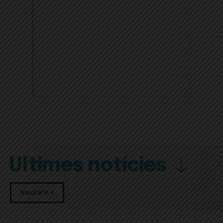
Últimes notícies
Veure'n +