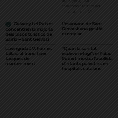
Junts per ajudar els
comerços afectats per
l'esvoranc de l'L9
Galvany i el Putxet
L’esvoranc de Sant
Gervasi: una gestió
concentren la majoria
exemplar
dels pisos turístics de
Sarrià – Sant Gervasi
L’avinguda J.V. Foix es
“Quan la sanitat
tallarà al trànsit per
esdevé refugi”: el Palau
tasques de
Robert mostra l’acollida
manteniment
d’infants palestins en
hospitals catalans