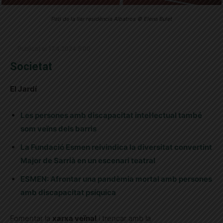
Pati de la llar residència Albatros © Elena Bulet
Publicat el 17.4.2024 5:00
Societat
El Jardí
Les persones amb discapacitat intel·lectual també
som veïns dels barris
La Fundació Esmen reivindica la diversitat convertint
Major de Sarrià en un escenari teatral
ESMEN: Afrontar una pandèmia mortal amb persones
amb discapacitat psíquica
Fomentar la
xarxa veïnal
i trencar amb la