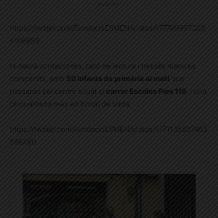
Publicitat
https://twitter.com/FundacioESMEN/status/177799997303
4106950
Hi haurà contacontes, racó de lectura i treballs manuals
compartits, amb
50 infants de primària al matí
que
passaran pel centre situat al
carrer Escoles Pies 119
, i una
cinquantena més en horari de tarda.
https://twitter.com/FundacioESMEN/status/1771135807463
596460