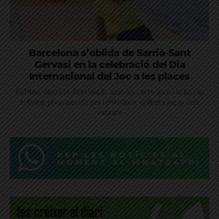
Barcelona s’oblida de Sarrià-Sant
Gervasi en la celebració del Dia
Internacional del Joc a les places
És l'únic districte de la ciutat, amb les Corts, on no hi ha cap
activitat programada per reivindicar el dret a jugar dels
infants
REP LES NOTÍCIES AL
MOMENT AL WHATSAPP!