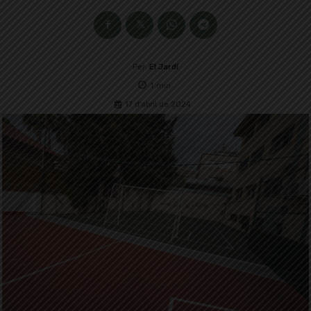
Per
El Jardí
1
min.
17 d'abril de 2024