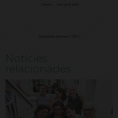
infants
Sant Jordi 2024
[adrotate banner="28"]
Notícies
relacionades