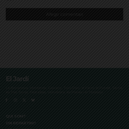
El Jardí
La Bonanova, Monterols, Galvany, Turó Parc, el Farró, el Putxet, Sarrià,
les Tres Torres, Pedralbes, Vallvidrera, les Planes i el Tibidabo
QUI SOM?
ON REPARTIM?