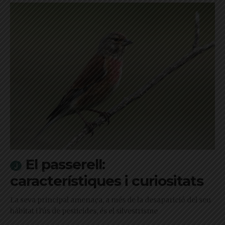
El passerell:
característiques i curiositats
La seva principal amenaça, a més de la desaparició del seu
hàbitat i l'ús de pesticides, és el silvestrisme