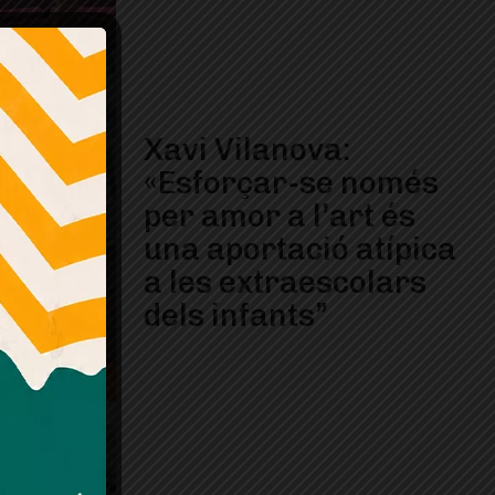
Xavi Vilanova:
«Esforçar-se només
per amor a l’art és
una aportació atípica
a les extraescolars
dels infants”