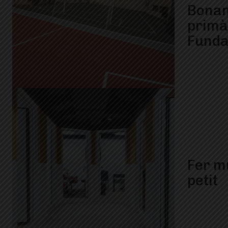
Bonan
primàr
Funda
Fer m
petit