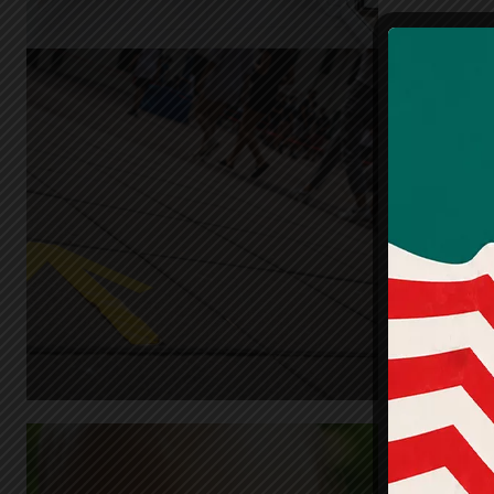
Trebal
per a