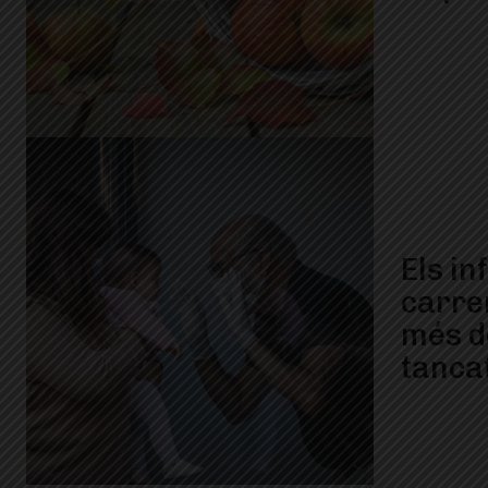
Els in
carre
més d
tanca