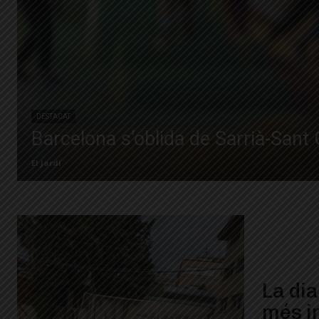
DESTACAT
Barcelona s’oblida de Sarrià-Sant G
El Jardí
La dia
més in