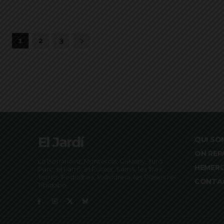
1
2
3
El Jardí
QUI SO
ON REP
La Bonanova, Monterols, Galvany, Turó
HEMER
Parc, el Farró, el Putxet, Sarrià, les Tres
Torres, Pedralbes, Vallvidrera, les Planes i el
CONTA
Tibidabo