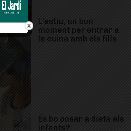
L’estiu, un bon
moment per entrar a
la cuina amb els fills
És bo posar a dieta els
infants?