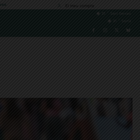
res
El meu compte
C
31
Sant Gervasi
C
31
Sarrià