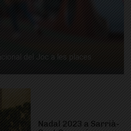
acional del Joc a les places
Nadal 2023 a Sarrià-