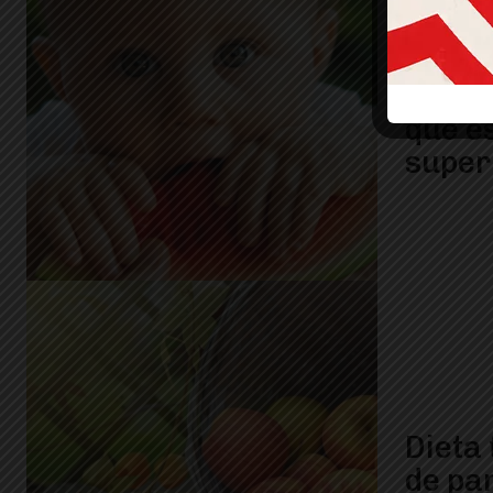
Els in
els al
que e
super
Dieta 
de pa