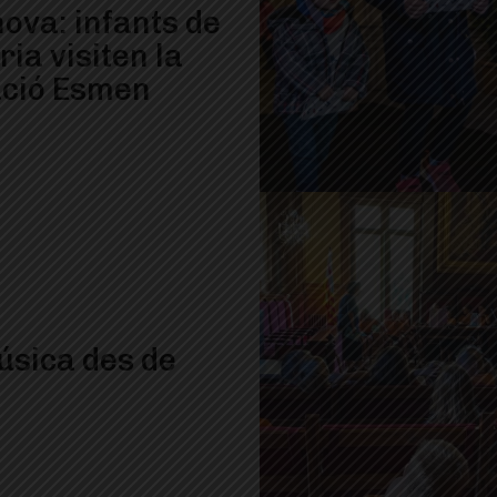
ova: infants de
ia visiten la
ció Esmen
úsica des de