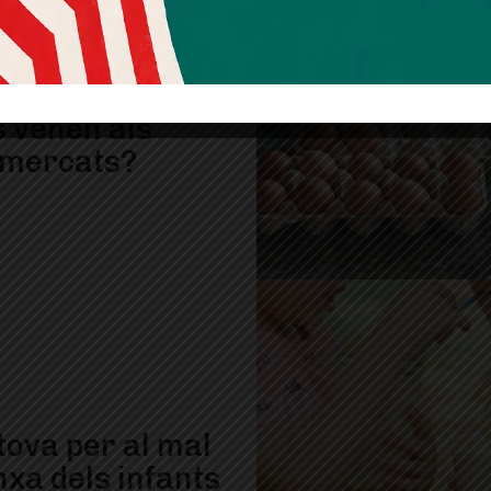
fants necessiten
iments especials
s venen als
mercats?
tova per al mal
nxa dels infants