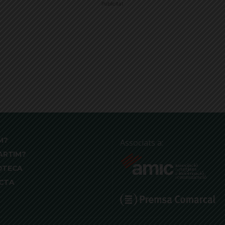
Publicitat
M?
Associats a:
ARTIM?
OTECA
CTA