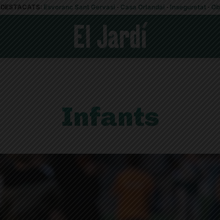
DESTACATS:
Esvoranc Sant Gervasi
·
Casa Orlandai
·
Inseguretat
·
Ob
Infants