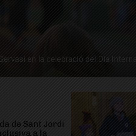
ervasi en la celebració del Dia Intern
da de Sant Jordi
clusiva a la