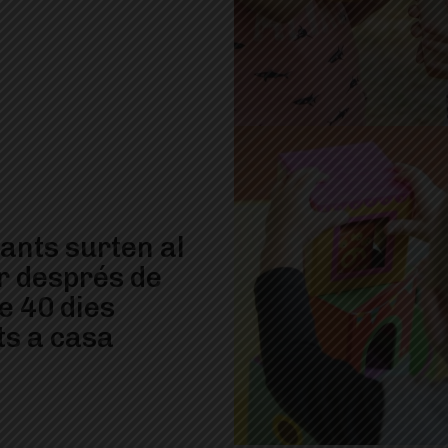
fants surten al
r després de
e 40 dies
ts a casa