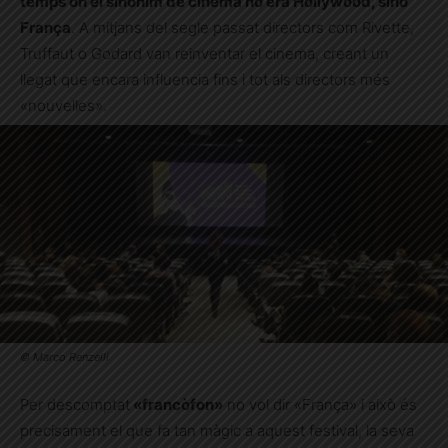
temps on el sinònim de cinema no era Hollywood, sinó
França
. A mitjans del segle passat directors com Rivette,
Truffaut o Godard van reinventar el cinema, creant un
llegat que encara influencia fins i tot als directors més
«nouvelles».
© Marco Renzelli
Per descomptat
«francòfon»
no vol dir «França» i això és
precisament el que fa tan màgic a aquest festival, la seva