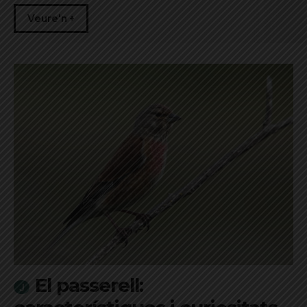
Veure'n +
El passerell: