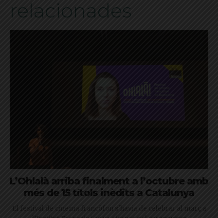
relacionades
L’Ohlalà arriba finalment a l’octubre amb
més de 15 títols inèdits a Catalunya
El festival de cinema francòfon s'havia de celebrar al març a