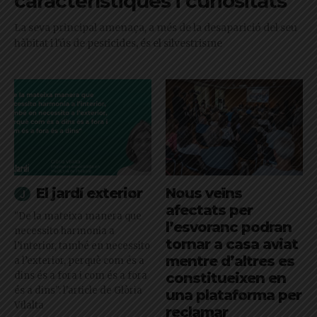
característiques i curiositats
La seva principal amenaça, a més de la desaparició del seu
hàbitat i l'ús de pesticides, és el silvestrisme
El jardí exterior
Nous veïns
afectats per
"De la mateixa manera que
l’esvoranc podran
necessito harmonia a
tornar a casa aviat
l’interior, també en necessito
mentre d’altres es
a l’exterior, perquè com és a
dins és a fora i com és a fora
constitueixen en
és a dins": l'article de Glòria
una plataforma per
Vilalta
reclamar