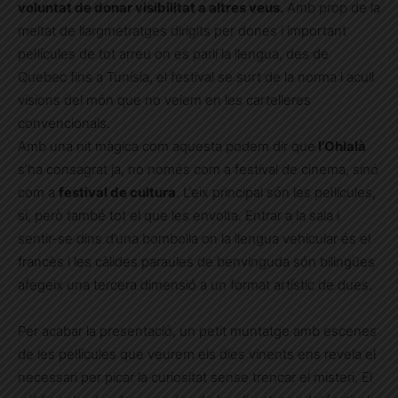
voluntat de donar visibilitat a altres veus.
Amb prop de la
meitat de llargmetratges dirigits per dones i important
pel·lícules de tot arreu on es parli la llengua, des de
Quebec fins a Tunísia, el festival se surt de la norma i acull
visions del món que no veiem en les cartelleres
convencionals.
Amb una nit màgica com aquesta podem dir que
l’Ohlalà
s’ha consagrat ja, no només com a festival de cinema, sinó
com a
festival de cultura
. L’eix principal són les pel·lícules,
sí, però també tot el que les envolta. Entrar a la sala i
sentir-se dins d’una bombolla on la llengua vehicular és el
francès i les càlides paraules de benvinguda són bilingües
afegeix una tercera dimensió a un format artístic de dues.
Per acabar la presentació, un petit muntatge amb escenes
de les pel·lícules que veurem els dies vinents ens revela el
necessari per picar la curiositat sense trencar el misteri. El