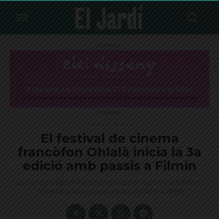
Publicitat
Publicitat
Cultura
Destacat
El festival de cinema
francòfon Ohlalà inicia la 3a
edició amb passis a Filmin
La cita dura fins el 8 d'octubre i part de la seva cartellera es
presenta online a través de la plataforma Filmin