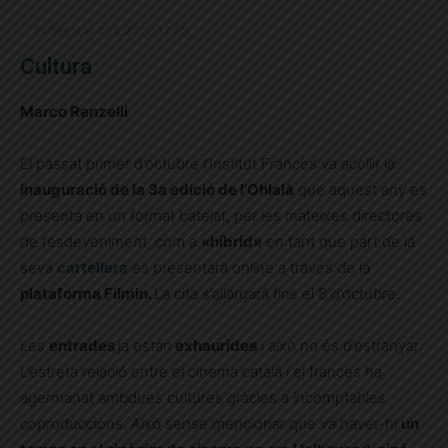
Publicat el 4.10.2020 17:05
Cultura
Marco Renzelli
El passat primer d’octubre l’Institut Francès va acollir la
inauguració de la 3a edició de l’Ohlalà
que aquest any es
presenta en un format batejat, per les mateixes directores
de l’esdeveniment, com a
«híbrid»
en tant que part de la
seva
cartellera
es presentarà online a través de la
plataforma Filmin.
La cita s’allargarà fins el 8 d’octubre.
Les
entrades
ja estan
exhaurides
i això no és d’estranyar.
L’estreta relació entre el cinema català i el francès ha
agermanat ambdues cultures gràcies a incomptables
coproduccions. Això sense mencionar que va haver-hi
un