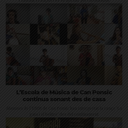
l’Institut Français i es va ajornar pel coronavirus
L’Escola de Música de Can Ponsic
continua sonant des de casa
Alumnes de l'EMM de Can Ponsic han interpretat la canço 'La
gata i el belitre' des del confinament