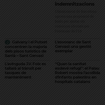
indemnitzacions
L’Ajuntament de Barcelona
aprova una proposició de
Junts per ajudar els
comerços afectats per
l'esvoranc de l'L9
Galvany i el Putxet
L’esvoranc de Sant
Gervasi: una gestió
concentren la majoria
exemplar
dels pisos turístics de
Sarrià – Sant Gervasi
L’avinguda J.V. Foix es
“Quan la sanitat
tallarà al trànsit per
esdevé refugi”: el Palau
tasques de
Robert mostra l’acollida
manteniment
d’infants palestins en
hospitals catalans