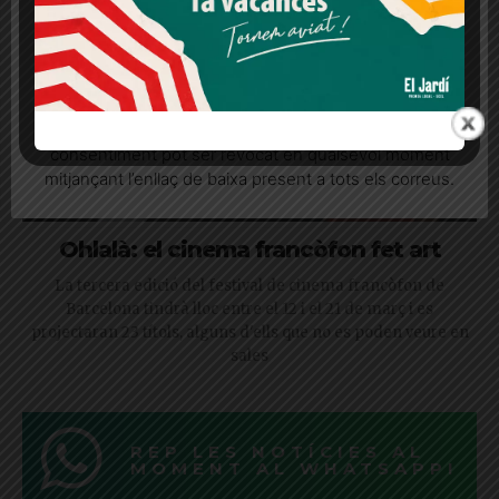
Més informació
Acceptar
Rebutjar tot
Quan l’usuari crea un compte al Diari el Jardí, dona el
seu consentiment explícit per rebre comunicacions
informatives relacionades amb el servei. Aquest
consentiment pot ser revocat en qualsevol moment
mitjançant l’enllaç de baixa present a tots els correus.
Ohlalà: el cinema francòfon fet art
La tercera edició del festival de cinema francòfon de
Barcelona tindrà lloc entre el 12 i el 21 de març i es
projectaran 23 títols, alguns d'ells que no es poden veure en
sales
REP LES NOTÍCIES AL
MOMENT AL WHATSAPP!