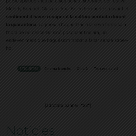
públic aplaudeix les paraules de les directores del festival,
Mélody Brechet-Gleizes i Ana-Belén Fernández, davant el
sentiment d’haver recuperat la cultura perduda durant
la quarantena
, i agraeix a l’organització la seva fermesa a
l’hora de no cancel·lar, sinó posposar fins ara, un
esdeveniment que haguéssim trobat a faltar sense saber-
ho.
ETIQUETES
Cinema francès
Ohlalà
Tercera edició
[adrotate banner="28"]
Notícies