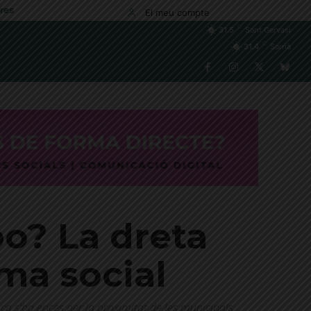
res
El meu compte
C
31.5
Sant Gervasi
C
31.4
Sarrià
bo? La dreta
rma social
a s'ha encès per la proximitat de les municipals