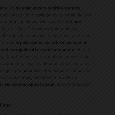
r a l’11 de maig encara podrien ser més
pecialitzada en desallotjaments extrajudicials i
ema dreta, ja ha anunciat que portarà
una
 Sarrià – Sant Gervasi per buidar els dos
antifeixistes han convocat la ciutadania a protegir
ntre que
la policia catalana ja ha dissenyat un
ment extrajudicial i els enfrontaments
. Però el
, Daniel Esteve, ha desafiat les administracions
nviaran de plans, i mantindran el pols amb els
eològics per naturalesa. Per acabar d’adobar-ho
erada avui mateix, demanant a la Justícia
ar els ocupes aquest dijous
, quan la crispació
i Vox