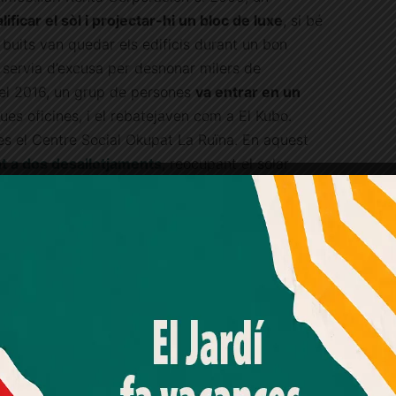
lificar el sòl i projectar-hi un bloc de luxe
, si bé
I buits van quedar els edificis durant un bon
 servia d’excusa per desnonar milers de
 el 2016, un grup de persones
va entrar en un
gues oficines, i el rebatejaven com a El Kubo.
es el Centre Social Okupat La Ruïna. En aquest
ont a dos desallotjaments
, reocupant el solar
ó.
Publicitat
Amb el seu acord, nosaltres fem servir galetes o
tecnologies similars per emmagatzemar, accedir i
es
processar dades personals com la seva visita a aquest lloc
web. Pot retirar el seu consentiment o oposar-se al
nicipals
del pròxim 28 de maig a la volta de la
processament de dades basat en interessos legítims en
an decidit agitar el niu d’abelles. Que El Kubo no
qualsevol moment fent clic a "Ajustos de cookies" o a la
nostra Política de privacitat en aquest lloc web. Si cliques
ifiquen també les declaracions que ha fet aquest
"acceptar" dones el teu consentiment
Associació de Veïns de la Bonanova
, Josep