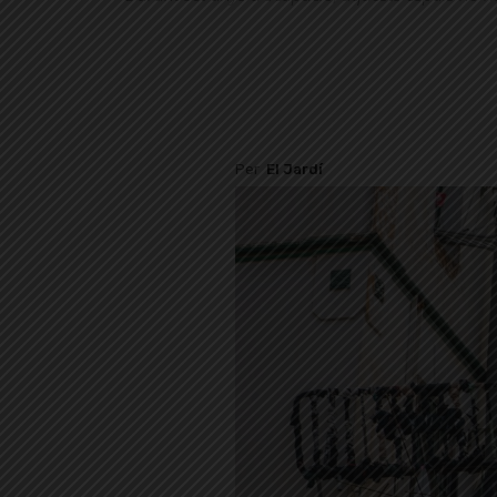
Per
El Jardí