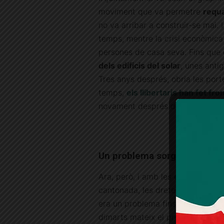
moviment que va permetre
requa
no va arribar a construir-se mai. 
temps, mentre la crisi econòmica
persones de casa seva. Fins que
dels edificis del solar
, unes anti
Tres anys després, obria les port
temps,
els llibertaris han fet fr
novament després de cada ocasi
Un problema sorgit del no-r
Ara, però, i amb les
eleccions mu
cantonada, les dretes polítiques h
era un problema fins ara ho cert
dimarts mateix el president de l’