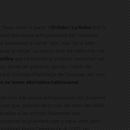
 havia sentit a parlar d’
El Kubo i La Ruïna
fins fa
sts dos espais autogestionats per col·lectius
ut sobreviure al carrer Sant Joan de la Salle
ques al veïnat. La relació amb els veïns s’ha vist
cífica
que ha permès al projecte comunitari veí,
teca, estudi de gravació, gimnàs i indret de
ra el Sindicat d’Habitatge de Cassoles, així com
ue no tenen alternativa habitacional
.
roben tots dos espais autogestionats són propietat
l’Estat que, després de la crisi del totxo del 2008,
e pisos a les entitats financeres que
t projectat originalment com a espai verd, però
immobiliari Renta Corporación el 2005, un