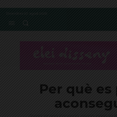
Divendres 07, agost 2026
Per què es 
aconsegue
Durant set anys d'ocupació, aquests espais no h