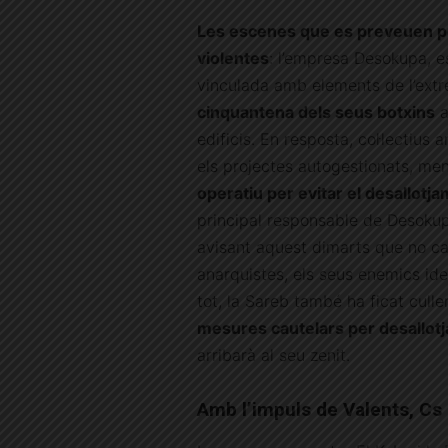
Les escenes que es preveuen pe
violentes
: l’empresa Desokupa, es
vinculada amb elements de l’extr
cinquantena dels seus botxins
a
edificis. En resposta, col·lectius 
els projectes autogestionats, me
operatiu per evitar el desallotja
principal responsable de Desokupa
avisant aquest dimarts que no ca
anarquistes, els seus enemics id
tot, la Sareb també ha ficat cull
mesures cautelars per desallotj
arribarà al seu zenit.
Amb l’impuls de Valents, Cs 