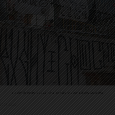
Els edificis ocupats de La Ruïna i El Kubo © Geran Lascorz Massanet
5.2023 23:02