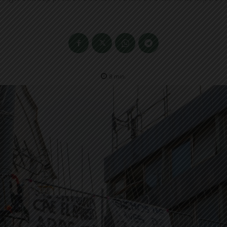
8
min.