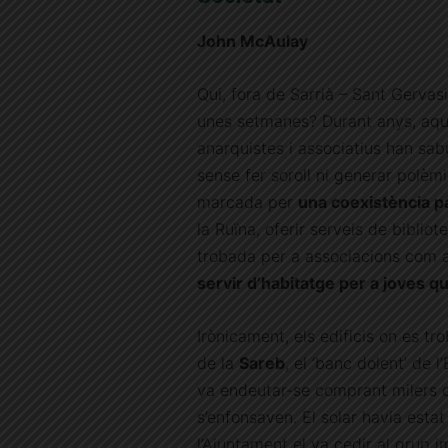
John McAulay
Qui, fora de Sarrià – Sant Gervasi,
unes setmanes? Durant anys, aque
anarquistes i associatius han sab
sense fer soroll ni generar polèmi
marcada per
una coexistència pa
la Ruïna, oferir serveis de biblio
trobada per a associacions com a
servir d’habitatge per a joves q
Irònicament, els edificis on es t
de la
Sareb
, el ‘banc dolent’ de 
va endeutar-se comprant milers d
s’enfonsaven. El solar havia esta
l’Ajuntament el va cedir al grup 