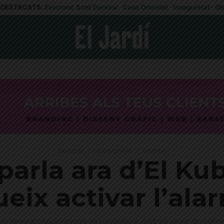
DESTACATS:
Esvoranc Sant Gervasi
·
Casa Orlandai
·
Inseguretat
·
Ob
Destacat
La Bonanova
Societat
parla ara d’El Ku
ix activar l’ala
an generat cap problema de convivència amb els veïns; la polèmic