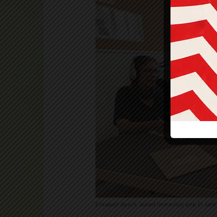
Elisabeth Bosch, durant l’entrevista amb El Jard