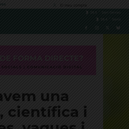
res
El meu compte
C
26.5
Sant Gervasi
C
26.4
Sarrià
sàvem una
 científica i
s, vagues i