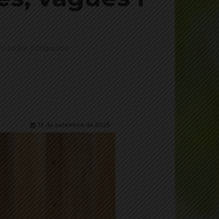
il en ple franquisme
13 de setembre de 2025