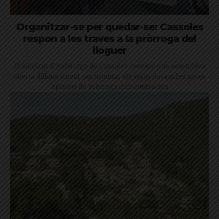
Organitzar-se per quedar-se: Cassoles
respon a les traves a la pròrroga del
lloguer
El Sindicat d’Habitatge de Cassoles convoca una assemblea
oberta dilluns vinent per orientar els veïns davant les noves
opcions de pròrroga dels contractes