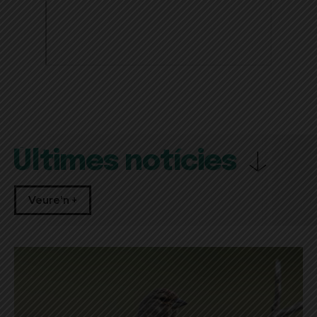
Últimes notícies
Veure'n +