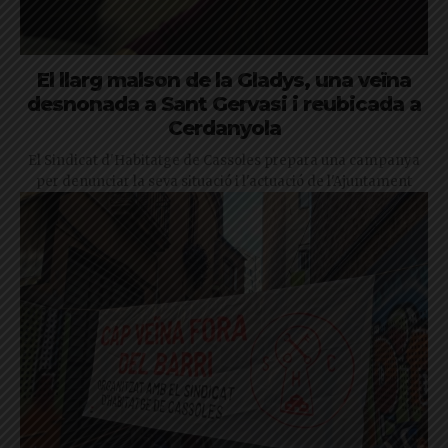
El llarg malson de la Gladys, una veïna
desnonada a Sant Gervasi i reubicada a
Cerdanyola
El Sindicat d'Habitatge de Cassoles prepara una campanya
per denunciar la seva situació i l'actuació de l'Ajuntament