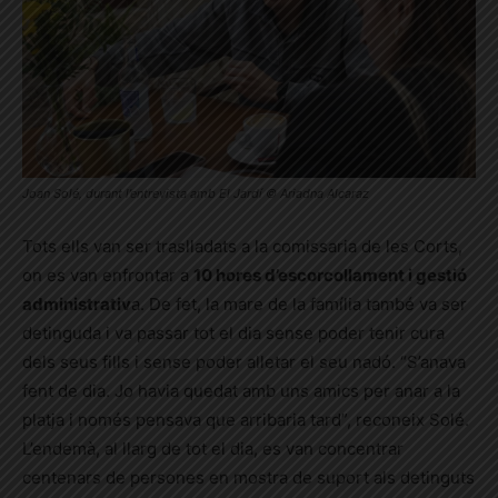
Joan Solé, durant l’entrevista amb El Jardí © Ariadna Alcaraz
Tots ells van ser traslladats a la comissaria de les Corts,
on es van enfrontar a
10 hores d’escorcollament i gestió
administrativ
a. De fet, la mare de la família també va ser
detinguda i va passar tot el dia sense poder tenir cura
dels seus fills i sense poder alletar el seu nadó. “S’anava
fent de dia. Jo havia quedat amb uns amics per anar a la
platja i només pensava que arribaria tard”, reconeix Solé.
L’endemà, al llarg de tot el dia, es van concentrar
centenars de persones en mostra de suport als detinguts