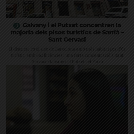
Galvany i el Putxet concentren la
majoria dels pisos turístics de Sarrià –
Sant Gervasi
El districte és el sisè de Barcelona amb més habitatges d’ús
turístic, amb 662 llicències i una forta concentració a Sant
Gervasi-Galvany i el Putxet i el Farró