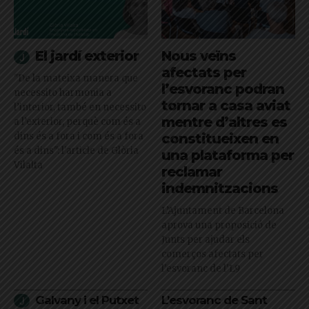
El jardí exterior
Nous veïns
afectats per
"De la mateixa manera que
l’esvoranc podran
necessito harmonia a
tornar a casa aviat
l’interior, també en necessito
mentre d’altres es
a l’exterior, perquè com és a
dins és a fora i com és a fora
constitueixen en
és a dins": l'article de Glòria
una plataforma per
Vilalta
reclamar
indemnitzacions
L’Ajuntament de Barcelona
aprova una proposició de
Junts per ajudar els
comerços afectats per
l'esvoranc de l'L9
Galvany i el Putxet
L’esvoranc de Sant