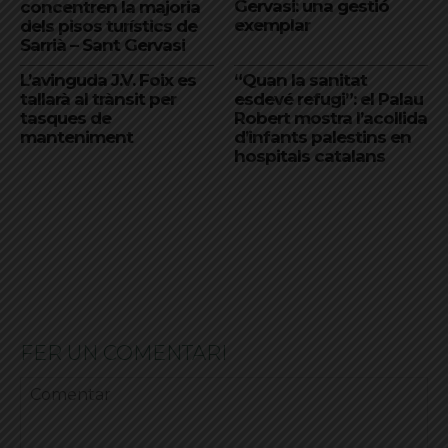
Gervasi: una gestió
concentren la majoria
exemplar
dels pisos turístics de
Sarrià – Sant Gervasi
L’avinguda J.V. Foix es
“Quan la sanitat
tallarà al trànsit per
esdevé refugi”: el Palau
tasques de
Robert mostra l’acollida
manteniment
d’infants palestins en
hospitals catalans
FER UN COMENTARI