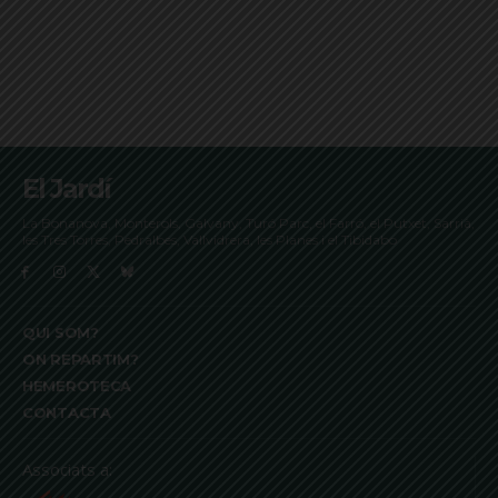
El Jardí
La Bonanova, Monterols, Galvany, Turó Parc, el Farró, el Putxet, Sarrià,
les Tres Torres, Pedralbes, Vallvidrera, les Planes i el Tibidabo
QUI SOM?
ON REPARTIM?
HEMEROTECA
CONTACTA
Associats a: