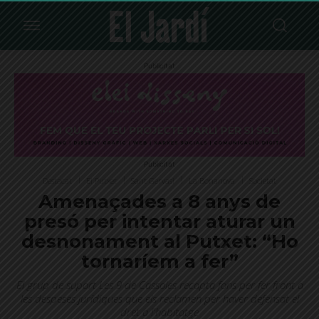
Publicitat
Publicitat
Destacat
El Putxet
Sant Gervasi
La Bonanova
Societat
Amenaçades a 8 anys de
presó per intentar aturar un
desnonament al Putxet: “Ho
tornaríem a fer”
El grup de suport Les 9 de Cassoles recapta fons per fer front a
les despeses jurídiques que els reclamen per haver defensat el
dret a l'habitatge