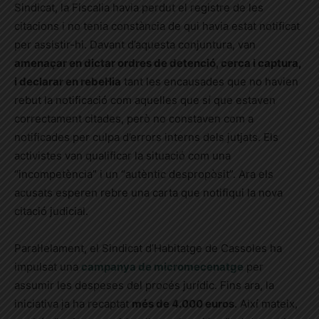
Sindicat, la Fiscalia havia perdut el registre de les
citacions i no tenia constància de qui havia estat notificat
per assistir-hi. Davant d’aquesta conjuntura, van
amenaçar en dictar ordres de detenció, cerca i captura,
i declarar en rebel·lia
tant les encausades que no havien
rebut la notificació com aquelles que sí que estaven
correctament citades, però no constaven com a
notificades per culpa d’errors interns dels jutjats. Els
activistes van qualificar la situació com una
“incompetència” i un “autèntic despropòsit”. Ara els
acusats esperen rebre una carta que notifiqui la nova
citació judicial.
Paral·lelament, el Sindicat d’Habitatge de Cassoles ha
impulsat una
campanya de micromecenatge
per
assumir les despeses del procés jurídic. Fins ara, la
iniciativa ja ha recaptat
més de 4.000 euros
. Així mateix,