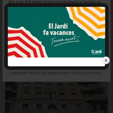
lloc web. Pot retirar el seu consentiment o oposar-se
al processament de dades basat en interessos
legítims en qualsevol moment fent clic a "Ajustos de
[adrotate banner="28"]
cookies" o a la nostra Política de privacitat en aquest
lloc web. Si cliques "acceptar" dones el teu
consentiment
Notícies
Més informació
Acceptar
Rebutjar tot
relacionades
Quan l’usuari crea un compte al Diari el Jardí, dona el
seu consentiment explícit per rebre comunicacions
informatives relacionades amb el servei. Aquest
consentiment pot ser revocat en qualsevol moment
mitjançant l’enllaç de baixa present a tots els correus.