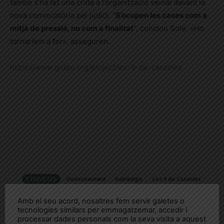
també s’ha fet una crida a l’organització veïnal davant la
nova convocatòria pel judici.
“
S’ocupen les cases com a
mitjà de pressió, no com a finalitat
”, conclou Solé. «Ho
tornaríem a fer», asseguren.
https://www.goteo.org/project/les-9-de-cassoles
ETIQUETES
Desnonament
habitatge
Les 9 de Cassoles
Les9deCassoles
Sindicat d'Habitatge de Cassoles
Amb el seu acord, nosaltres fem servir galetes o
tecnologies similars per emmagatzemar, accedir i
processar dades personals com la seva visita a aquest