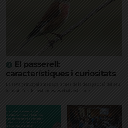
El passerell:
característiques i curiositats
La seva principal amenaça, a més de la desaparició del seu
hàbitat i l'ús de pesticides, és el silvestrisme