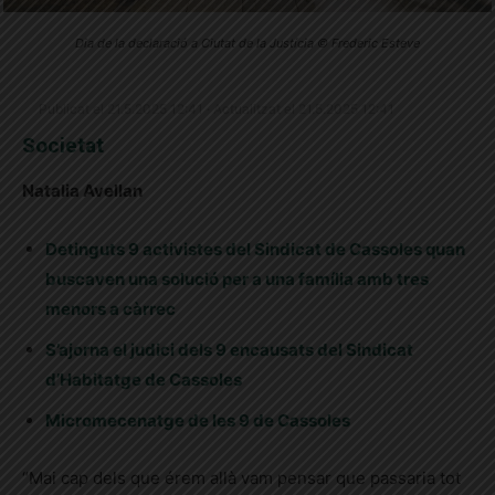
Dia de la declaració a Ciutat de la Justícia © Frederic Esteve
Publicat el 21.5.2025 12:41 · Actualitzat el 21.5.2025 12:41
Societat
Natalia Avellan
Detinguts 9 activistes del Sindicat de Cassoles quan
buscaven una solució per a una família amb tres
menors a càrrec
S’ajorna el judici dels 9 encausats del Sindicat
d’Habitatge de Cassoles
Micromecenatge de les 9 de Cassoles
“Mai cap dels que érem allà vam pensar que passaria tot