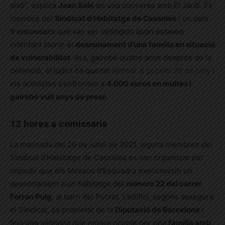
això”, explica
Joan Solé
en una conversa amb El Jardí. És
membre del
Sindicat d’Habitatge de Cassoles
i un dels
9 encausats
que van ser detinguts quan estaven
intentant aturar el
desnonament d’una família en situació
de vulnerabilitat
. Ara, gairebé quatre anys després de la
detenció, el judici ha quedat
ajornat al pròxim 26 de juny
i
els activistes s’enfronten a
4.000 euros en multes i
gairebé vuit anys de presó
.
12 hores a comissaria
La matinada del 26 de juliol de 2021, alguns membres del
Sindicat d’Habitatge de Cassoles es van organitzar per
impedir que els Mossos d’Esquadra executessin un
desnonament a un habitatge del
número 22 del carrer
Ferran Puig
, al barri del Putxet. L’edifici, segons assegura
el Sindicat, és propietat de la
Diputació de Barcelona
i
feia una setmana que estava ocupat per una
família amb