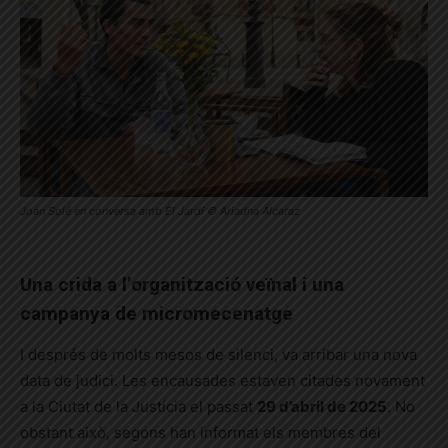
Joan Solé en conversa amb El Jardí © Ariadna Alcaraz
Una crida a l’organització veïnal i una
campanya de micromecenatge
I després de molts mesos de silenci, va arribar una nova
data de judici. Les encausades estaven citades novament
a la Ciutat de la Justícia el passat
29 d’abril de 2025
. No
obstant això, segons han informat els membres del