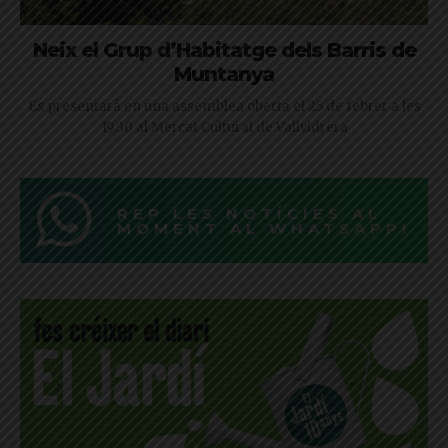
Neix el Grup d’Habitatge dels Barris de
Muntanya
Es presentarà en una assemblea oberta el 25 de febrer a les
19:30 al Mercat Cultural de Vallvidrera
REP LES NOTÍCIES AL
MOMENT AL WHATSAPP!