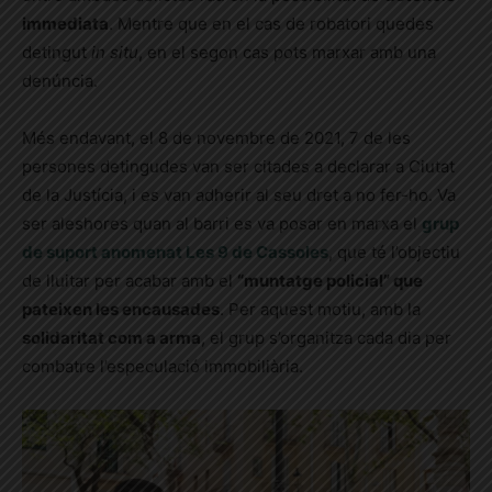
immediata
. Mentre que en el cas de robatori quedes
detingut
in situ
, en el segon cas pots marxar amb una
denúncia.
Més endavant, el 8 de novembre de 2021, 7 de les
persones detingudes van ser citades a declarar a Ciutat
de la Justícia, i es van adherir al seu dret a no fer-ho. Va
ser aleshores quan al barri es va posar en marxa el
grup
de suport anomenat Les 9 de Cassoles
, que té l’objectiu
de lluitar per acabar amb el
“muntatge policial” que
pateixen les encausades
.
Per aquest motiu, amb la
solidaritat com a arma
, el grup s’organitza cada dia per
combatre l’especulació immobiliària.