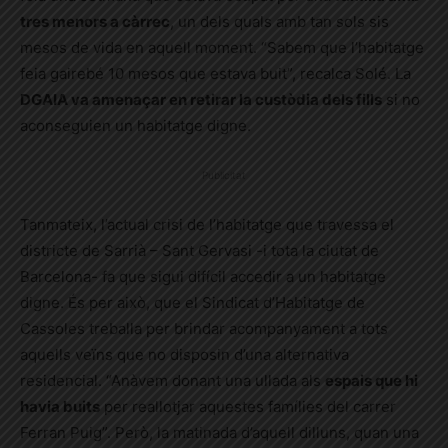
tres menors a càrrec
, un dels quals amb tan sols sis
mesos de vida en aquell moment. “Sabem que l’habitatge
feia gairebé 10 mesos que estava buit”, recalca Solé. La
DGAIA va amenaçar en retirar la custòdia dels fills
si no
aconseguien un habitatge digne.
Publicitat
Tanmateix, l’actual crisi de l’habitatge que travessa el
districte de Sarrià – Sant Gervasi -i tota la ciutat de
Barcelona- fa que sigui difícil accedir a un habitatge
digne. És per això, que el Sindicat d’Habitatge de
Cassoles treballa per brindar acompanyament a tots
aquells veïns que no disposin d’una alternativa
residencial. “Anàvem donant una ullada als
espais que hi
havia buits
per reallotjar aquestes famílies del carrer
Ferran Puig”. Però, la matinada d’aquell dilluns, quan una