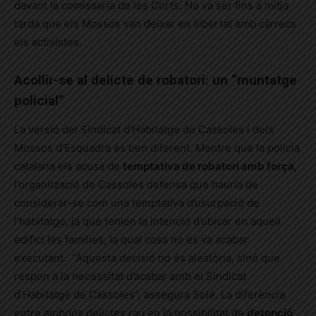
davant la comissaria de les Corts. No va ser fins a mitja
tarda que els Mossos van deixar en llibertat amb càrrecs
els activistes.
Acollir-se al delicte de robatori: un “muntatge
policial”
La versió del Sindicat d’Habitatge de Cassoles i dels
Mossos d’Esquadra és ben diferent. Mentre que la policia
catalana els acusa de
temptativa de robatori amb força
,
l’organització de Cassoles defensa que hauria de
considerar-se com una temptativa d’usurpació de
l’habitatge, ja que tenien la intenció d’ubicar en aquell
edifici les famílies, la qual cosa no es va acabar
executant. “Aquesta decisió no és aleatòria, sinó que
respon a la necessitat d’acabar amb el Sindicat
d’Habitatge de Cassoles”, assegura Solé. La diferència
entre ambdós delictes rau en la possibilitat de
detenció