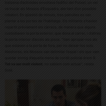
tretzena d’activistes envoltava l’edifici del Putxet, un veí
va trucar als Mossos d’Esquadra, alertant d’un possible
robatori. En qüestió de minuts, tres patrulles es van
plantar a les portes de l’habitatge. Els militants s’havien
repartit prèviament els càrrecs, de manera que alguns
custodiaven la porta exterior, que dona al carrer, i d’altres
la porta interior d’accés als pisos. “Vam apropar-nos als
que estaven a la porta de fora, per no deixar-los sols.
Aleshores, els Mossos van delimitar l’espai i els que vam
quedar enmig d’aquella mena de cordó policial érem 9.
Tot va ser molt violent
, no sabíem com actuar”, relata
Solé.