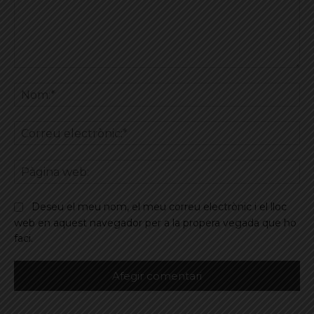
Comentar
No
Co
ele
Pà
we
Deseu el meu nom, el meu correu electrònic i el lloc
web en aquest navegador per a la propera vegada que ho
faci.