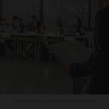
Setmana de les Nacions Unides al Betània Patmos © Laia Melero