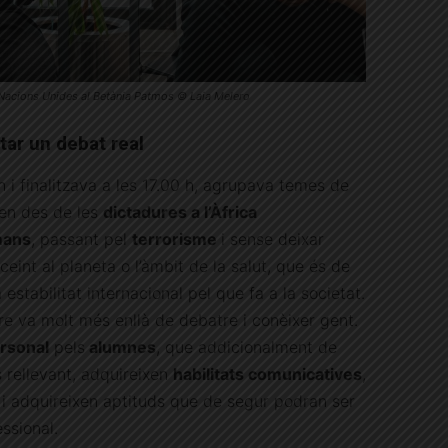
s Nacions Unides al Betània Patmos © Laia Melero
tar un debat real
 h i finalitzava a les 17.00 h, agrupava temes de
ven des de les
dictadures a l’Àfrica
mans
, passant pel
terrorisme
i sense deixar
eint al planeta o l’àmbit de la salut, que és de
estabilitat internacional pel que fa a la societat.
re va molt més enllà de debatre i conèixer gent.
rsonal
pels
alumnes
, que addicionalment de
s rellevant, adquireixen
habilitats comunicatives
,
, i adquireixen aptituds que de segur podran ser
essional.