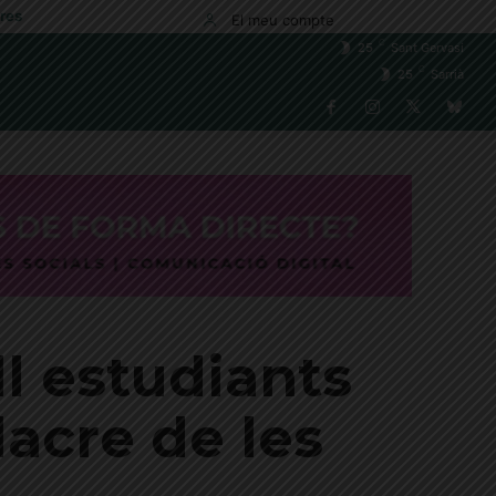
res
El meu compte
C
25
Sant Gervasi
C
25
Sarrià
l estudiants
acre de les