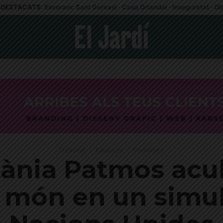
DESTACATS:
Esvoranc Sant Gervasi
·
Casa Orlandai
·
Inseguretat
·
Ob
Destacat
Educació
Pedralbes
tània Patmos acul
l món en un simul