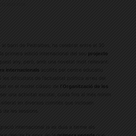
13.12.2023 11:28
a al barri de Pedralbes, ha celebrat entre el 30
a primera edició internacional del seu
projecte
quest any, però, amb una novetat molt rellevant:
s internacionals
acollits pel centre educatiu
es dificultats de l’actualitat política arreu del
at en el model clàssic de
l’Organització de les
ser una activitat escolar, cuida fins al més mínim
txillerat en diversos comitès que inclouen
rs de les sessions.
egració internacional ja es duia a terme als
eus des de fa anys, és la
primera vegada
que