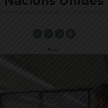
Nacions Unides
oncertat de la capital catalana l'organitza i actua com a amfitr
3
min.