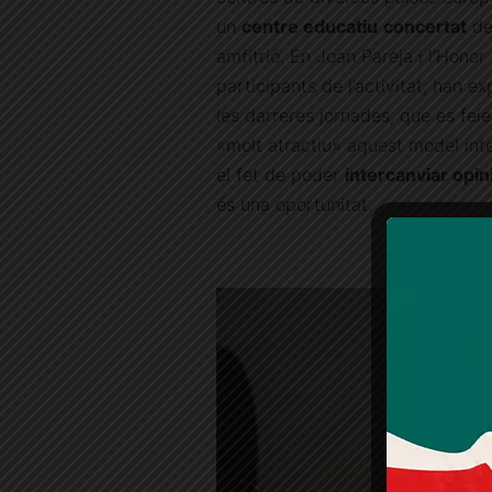
un
centre educatiu
concertat
de
amfitrió. En Joan Pareja i l’Honor
participants de l’activitat, han ex
les darreres jornades, que es fe
«molt atractiu» aquest model inte
el fet de poder
intercanviar opi
és una oportunitat.