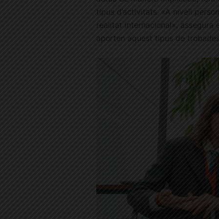
tipus d’activitats. «A nivell pers
realitat internacional», assegura
aporten aquest tipus de trobades