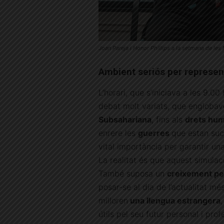
Joan Pareja i Honor Phillips a la setmana de le
Ambient seriós per represen
L’horari, que s’iniciava a les 9.00
debat molt variats, que engloba
Subsahariana
, fins als
drets hu
enrere les
guerres
que estan succ
vital importància per garantir una 
La realitat és que aquest simulac
També suposa un
creixement pe
posar-se al dia de l’actualitat mé
milloren
una llengua estrangera
útils pel seu futur personal i prof