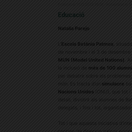
Publicat el 11.12.2023 16:26 · Actualitzat el 
Educació
Natalia Parejo
L’
Escola Betània Patmos
, situad
de novembre i el 3 de desembre l
MUN (Model United Nations)
. A
la inclusió de
més de 100 alumne
per debatre sobre els problemes i l
món. Es tracta d’un
simulacre
bas
Nacions Unides
(ONU), que tot i 
detall, dividint als alumnes de Ba
delegats, i fins i tot, organitzado
Tot i que aquesta iniciativa d’int
centres de diversos països europ