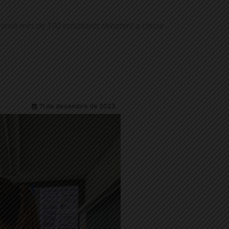
ió amb més de 100 estudiants debatent a classe
11 de desembre de 2023