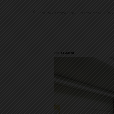
És la primera vegada que un centre educatiu c
Per
El Jardí