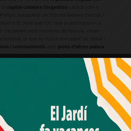
 la
capital catalana
l’organitza
i actua com a
 Phillips, estudiants de l’Escola Betània Patmos i
plicat a El Jardí que tot i que ja participaven a
ien únicament amb membres de l’escola, veuen
rnacional, ja que es tracta d’un espai de debat i
nions i coneixements
amb
joves d’altres països
Publicitat
Amb el seu acord, nosaltres fem servir galetes o
tecnologies similars per emmagatzemar, accedir i
processar dades personals com la seva visita a aquest lloc
web. Pot retirar el seu consentiment o oposar-se al
processament de dades basat en interessos legítims en
qualsevol moment fent clic a "Ajustos de cookies" o a la
nostra Política de privacitat en aquest lloc web. Si cliques
"acceptar" dones el teu consentiment