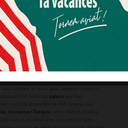
Més informació
Acceptar
Rebutjar tot
Quan l’usuari crea un compte al Diari el Jardí, dona el seu
consentiment explícit per rebre comunicacions
informatives relacionades amb el servei. Aquest
consentiment pot ser revocat en qualsevol moment
mitjançant l’enllaç de baixa present a tots els correus.
os © Laia Melero
a a fer el nostre primer MUN internacional,
 vam conèixer a molta gent, després d’això, no
entusiasmats. Entre els
països
que han
oben joves de procedència molt diversa que
ia, Alemanya i Turquia
, entre d’altres. Encara
participació és voluntària, el jovent europeu
réixer i posant en relleu la importància d’aquest