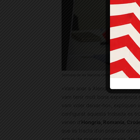
Setmana de les Nacions Unides al Betània Patm
«Vam anar a Alemanya amb l’escol
vam tenir molt bona experiència i
vam voler deixar-ho», expliquen 
configurat aquesta trobada es tr
venen d’
Hongria, Romania, Croàc
que es tracta d’un projecte on la 
actua de manera implicada, fent c