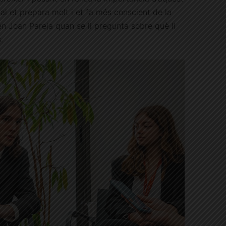
onal et prepara molt i et fa més conscient de la
 en Joan Pareja quan se li pregunta sobre què li
.