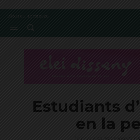
Dijous 06, agost 2026
Estudiants d
en la pe
La nova eina està pensada pels