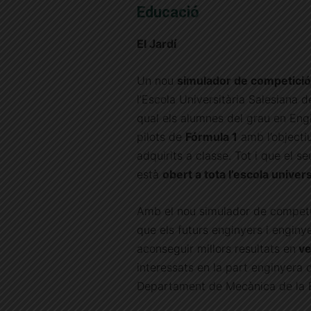
Educació
El Jardí
Un nou
simulador de competició
l’Escola Universitària Salesiana d
qual els alumnes del grau en Engi
pilots de
Fórmula 1
amb l’objecti
adquirits a classe. Tot i que el 
està
obert a tota l’escola univers
Amb el nou simulador de competic
que els futurs enginyers i engin
aconseguir millors resultats en
ve
interessats en la part enginyera 
Departament de Mecànica de la E