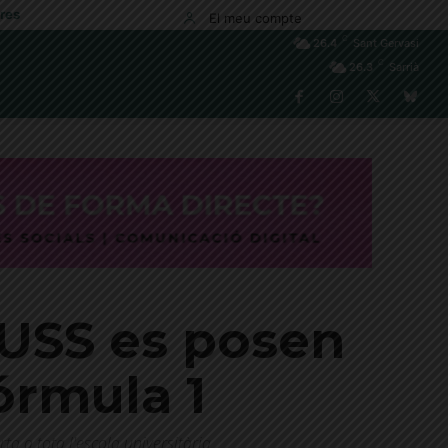
res
El meu compte
C
26.4
Sant Gervasi
C
26.3
Sarrià
EUSS es posen
Fórmula 1
a a tota l'escola universitària