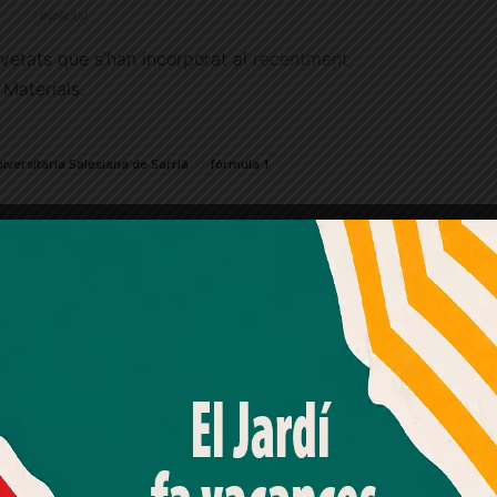
Publicitat
vetats que s’han incorporat al
recentment
Materials.
iversitària Salesiana de Sarrià
fórmula 1
Amb el seu acord, nosaltres fem servir galetes o
tecnologies similars per emmagatzemar, accedir i
processar dades personals com la seva visita a aquest lloc
web. Pot retirar el seu consentiment o oposar-se al
processament de dades basat en interessos legítims en
qualsevol moment fent clic a "Ajustos de cookies" o a la
nostra Política de privacitat en aquest lloc web. Si cliques
"acceptar" dones el teu consentiment