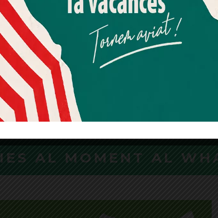
Més informació
Acceptar
Rebutjar tot
Quan l’usuari crea un compte al Diari el Jardí, dona el seu
ctiva de gènere pot
Pol Leyva, alumni de 
consentiment explícit per rebre comunicacions
ar la manera de
Universitària Salesia
informatives relacionades amb el servei. Aquest
r productes?
Sarrià, guanya el Vib
consentiment pot ser revocat en qualsevol moment
Festival de Barcelona
mitjançant l’enllaç de baixa present a tots els correus.
rsitària Salesiana de Sarrià
rrada sobre el biaix de
El projecte guardonat, Beyond 
creació de tecnologies
basa en el disseny d'un disposit
augmentada que ofereix un co
d'aplicacions mitjançant gesto
CIES AL MOMENT AL WH