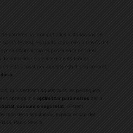
de carreres ha irromput a les instal·lacions de
e Sarrià (EUSS). Es tracta d’una eina a través del
nyeria d’Automoció es posen en la pell dels
u de consolidar els coneixements teòrics
seu ús està pensat per aquests estudis en concret,
itària
.
ió, que s’estrena aquest curs, es persegueix
yeres aprenguin a
optimitzar paràmetres
per a
locitat, consum o seguretat
. «Estem
del món de la simulació», explica el cap del
USS, Pablo Sevilla.