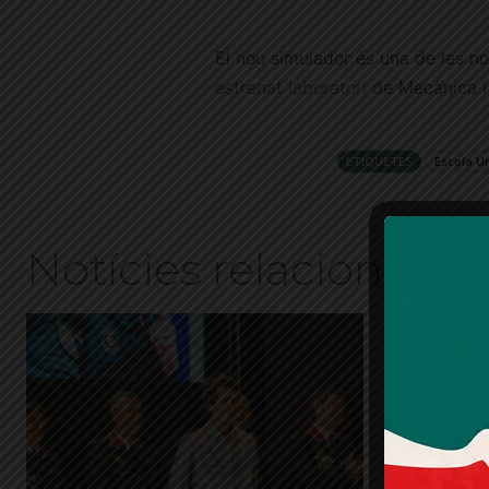
El nou simulador és una de les no
estrenat laboratori
de Mecànica i 
ETIQUETES
Escola Un
Notícies relacionades