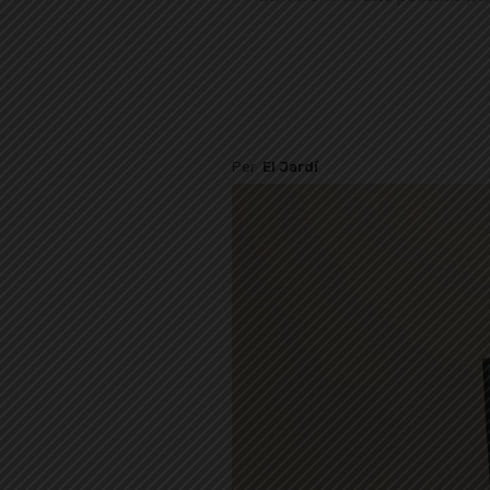
Per
El Jardí