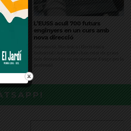
l’Escola
L’EUSS acull 700 futurs
na de
enginyers en un curs amb
eZ
nova direcció
Automoció, Mecànica i Electrònica
Industrial i Automàtica han estat els graus
Reality AR, es
més demandats en un moment d'auge per la
iu de realitat
professió
ntrol
s
ATSAPP!