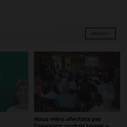
Veure'n +
Nous veïns afectats per
l’esvoranc podran tornar a