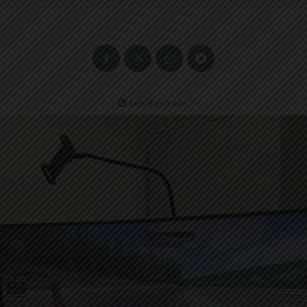
Less than 1
min.