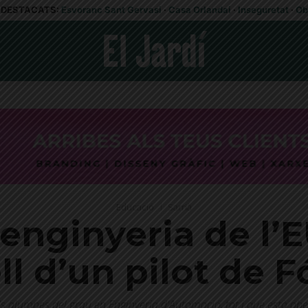
DESTACATS:
Esvoranc Sant Gervasi
·
Casa Orlandai
·
Inseguretat
·
Ob
Educació
Sarrià
’enginyeria de l’
ll d’un pilot de 
 alumnes del grau en Enginyeria d'Automoció, tot i que està obert