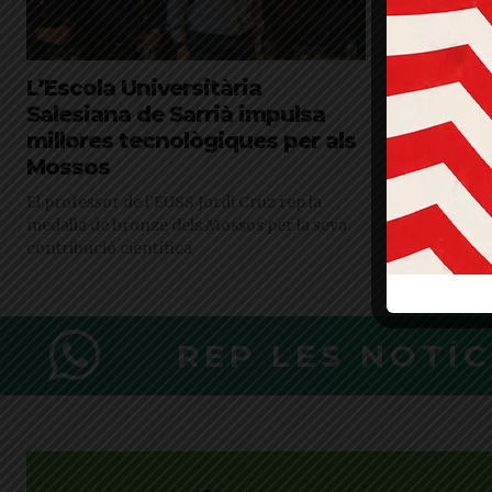
L’Escola Universitària
La perspe
Salesiana de Sarrià impulsa
transform
millores tecnològiques per als
dissenya
Mossos
L'Escola Unive
promou una xe
El professor de l’EUSS Jordi Cruz rep la
gènere en la 
medalla de bronze dels Mossos per la seva
contribució científica
REP LES NOTÍ