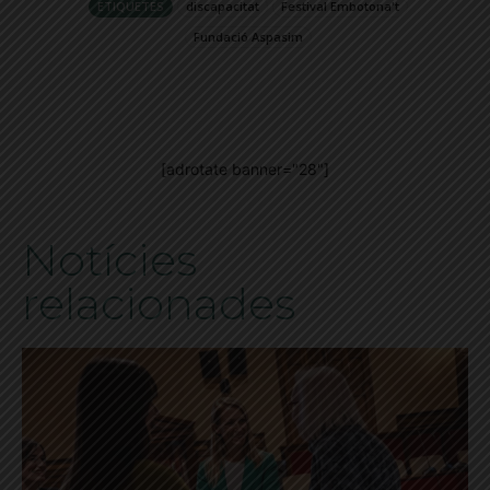
ETIQUETES
discapacitat
Festival Embotona't
Fundació Aspasim
[adrotate banner="28"]
Notícies
relacionades