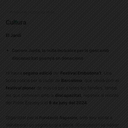
Publicat el 14.11.2023 18:46
Cultura
El Jardí
Correm Junts, la milla inclusiva per la gent amb
discapacitat guanya en donacions
Hi haurà
segona edició
del
Festival Embotona’t
. Una
bona notícia per la ciutat de
Barcelona
, que veurà com el
festival pioner
de música per a totes les famílies, també
les que conviuen amb la
discapacitat
, repeteix al recinte
del Poble Espanyol el
8 de juny del 2024
.
Organitzat per la
Fundació Aspasim
, amb seu social a
Vallvidrera i un segon local a Sarrià,
l’Embotona’t
va néixer