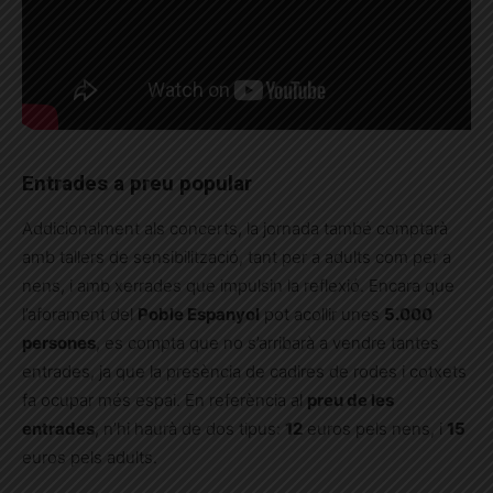
Entrades a preu popular
Addicionalment als concerts, la jornada també comptarà
amb tallers de sensibilització, tant per a adults com per a
nens, i amb xerrades que impulsin la reflexió. Encara que
l’aforament del
Poble Espanyol
pot acollir unes
5.000
persones
, es compta que no s’arribarà a vendre tantes
entrades, ja que la presència de cadires de rodes i cotxets
fa ocupar més espai. En referència al
preu de les
entrades
, n’hi haurà de dos tipus:
12
euros pels nens, i
15
euros pels adults.