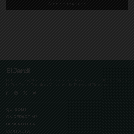
El Jardí
La Bonanova, Monterols, Galvany, Turó Parc, el Farró, el Putxet, Sarrià,
les Tres Torres, Pedralbes, Vallvidrera, les Planes i el Tibidabo
QUI SOM?
ON REPARTIM?
HEMEROTECA
CONTACTA