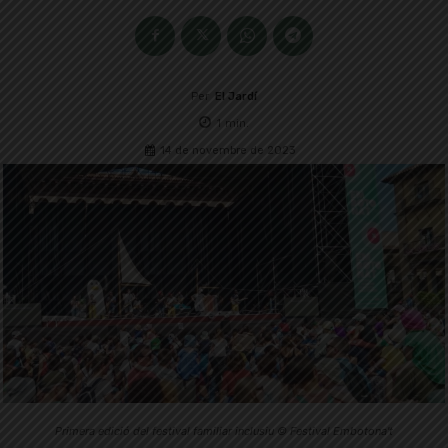
Per
El Jardí
1
min.
14 de novembre de 2023
Primera edició del festival familiar inclusiu © Festival Embotona't