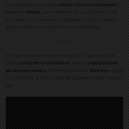
l’any passat per acostar la
cultura i les arts escèniques
a
l’abast de
tothom
, sense diferències. La del pròxim 8 de
juny serà una nova jornada carregada d’artistes, tallers, i
alguna sorpresa que encara no es pot desvelar.
Publicitat
Tot i que el cartell encara no és públic, sí que es pot dir
que la
cançó oficial del festival
serà un
treball conjunt
de diversos músics
, entre els quals hi ha
Sara Roy
, que ja
va compondre la cançó oficial de la primera edició,
Tocar el
cel
.