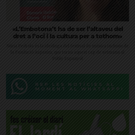
«L’Embotona’t ha de ser l’altaveu del
dret a l’oci i la cultura per a tothom»
Núria Pedrola és la ideòloga del festival de música inclusiu de
la Fundació Aspasim, que torna aquest cap de setmana al
Poble Espanyol
REP LES NOTÍCIES AL
MOMENT AL WHATSAPP!