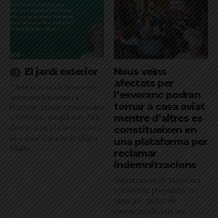
El jardí exterior
Nous veïns
afectats per
"De la mateixa manera que
l’esvoranc podran
necessito harmonia a
tornar a casa aviat
l’interior, també en necessito
mentre d’altres es
a l’exterior, perquè com és a
dins és a fora i com és a fora
constitueixen en
és a dins": l'article de Glòria
una plataforma per
Vilalta
reclamar
indemnitzacions
L’Ajuntament de Barcelona
aprova una proposició de
Junts per ajudar els
comerços afectats per