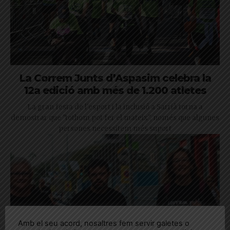
La Correm Junts d’Aspasim celebra la
12a edició amb més de 1.200 atletes
La gran festa de l'esport i la inclusió a Sarrià torna a
demostrar que "tothom pot fer el mateix", només que algunes
persones necessitem més suport
Amb el seu acord, nosaltres fem servir galetes o