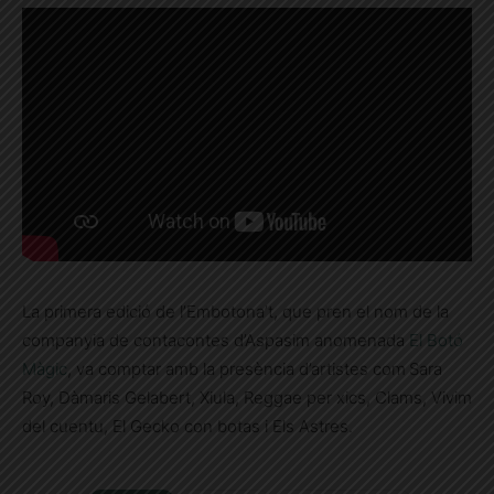
La primera edició de l’Embotona’t, que pren el nom de la
companyia de contacontes d’Aspasim anomenada
El Botó
Màgic
, va comptar amb la presència d’artistes com
Sara
Roy, Dàmaris Gelabert, Xiula, Reggae per xics, Clams, Vivim
del cuentu, El Gecko con botas i Els Astres.