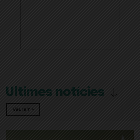
Últimes notícies
Veure'n +