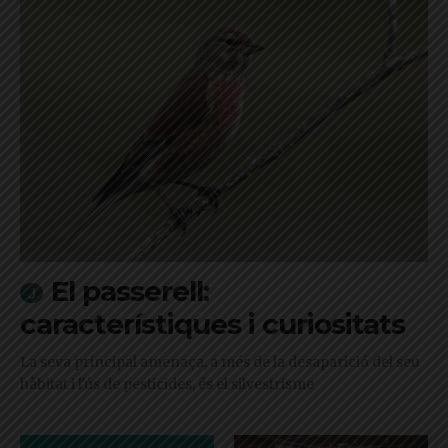
El passerell:
característiques i curiositats
La seva principal amenaça, a més de la desaparició del seu
hàbitat i l'ús de pesticides, és el silvestrisme