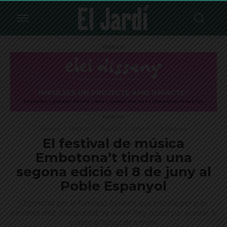
Publicitat
Publicitat
Cultura
Destacat
Districte
Societat
Vallvidrera
El festival de música
Embotona’t tindrà una
segona edició el 8 de juny al
Poble Espanyol
Organitzat per la Fundació Aspasim, que treballa per a les
persones amb discapacitat, va néixer l'any passat per acostar la
cultura a l'abast de tothom