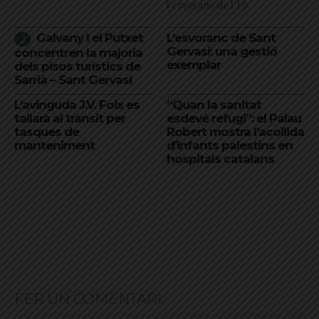
l'esvoranc de l'L9
Galvany i el Putxet
L’esvoranc de Sant
Gervasi: una gestió
concentren la majoria
exemplar
dels pisos turístics de
Sarrià – Sant Gervasi
L’avinguda J.V. Foix es
“Quan la sanitat
tallarà al trànsit per
esdevé refugi”: el Palau
tasques de
Robert mostra l’acollida
manteniment
d’infants palestins en
hospitals catalans
FER UN COMENTARI