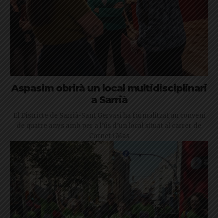
Aspasim obrirà un local multidisciplinari
a Sarrià
El Districte de Sarrià-Sant Gervasi ha formalitzat un conveni
de quatre anys amb per a l’ús d’un local situat al carrer de
Cornet i Mas