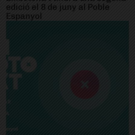
edició el 8 de juny al Poble
Espanyol