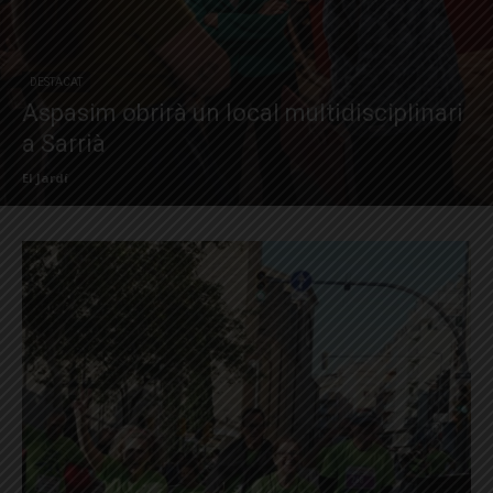
DESTACAT
Aspasim obrirà un local multidisciplinari
a Sarrià
El Jardí