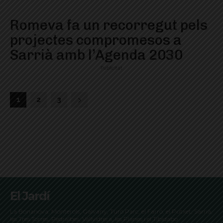
Romeva fa un recorregut pels
projectes compromesos a
Sarrià amb l’Agenda 2030
Publicitat
1
2
3
El Jardí
La Bonanova, Monterols, Galvany, Turó Parc, el Farró, el Putxet, Sarrià,
les Tres Torres, Pedralbes, Vallvidrera, les Planes i el Tibidabo