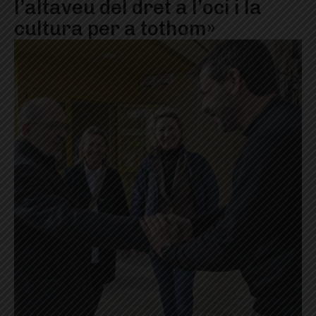
l’altaveu del dret a l’oci i la
cultura per a tothom»