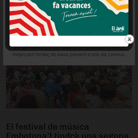
Més informació
Acceptar
Rebutjar tot
Quan l’usuari crea un compte al Diari el Jardí, dona el
seu consentiment explícit per rebre comunicacions
informatives relacionades amb el servei. Aquest
consentiment pot ser revocat en qualsevol moment
mitjançant l’enllaç de baixa present a tots els correus.
El festival de música
Embotona’t tindrà una segona