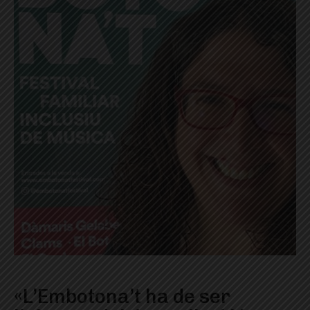
«L’Embotona’t ha de ser