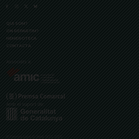
QUI SOM?
ON REPARTIM?
HEMEROTECA
CONTACTA
Associats a:
Amb el suport de:
© Premsa Local El Jardí SCCL 2025