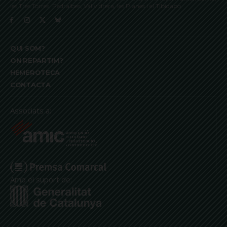
les Tres Torres, Pedralbes, Vallvidrera, les Planes i el Tibidabo
QUI SOM?
ON REPARTIM?
HEMEROTECA
CONTACTA
Associats a:
Amb el suport de: