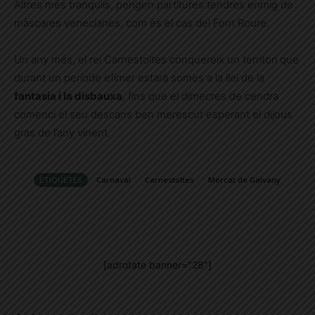
Altres més tranquils, pengen partitures tendres enmig de
màscares venecianes, com és el cas del Forn Roure.
Un any més, el rei Carnestoltes conquereix un territori que
durant un període efímer estarà somes a la llei de la
fantasia i la disbauxa
, fins que el dimecres de cendra
comenci el seu descans ben merescut esperant el dijous
gras de l’any vinent.
ETIQUETES
Carnaval
Carnestoltes
Mercat de Galvany
[adrotate banner="28"]