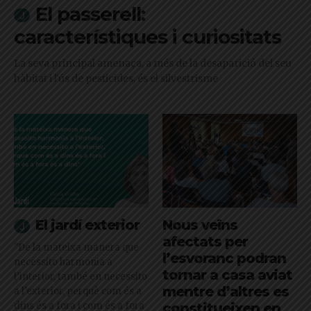
El passerell:
característiques i curiositats
La seva principal amenaça, a més de la desaparició del seu
hàbitat i l'ús de pesticides, és el silvestrisme
El jardí exterior
Nous veïns
afectats per
"De la mateixa manera que
l’esvoranc podran
necessito harmonia a
tornar a casa aviat
l’interior, també en necessito
mentre d’altres es
a l’exterior, perquè com és a
dins és a fora i com és a fora
constitueixen en