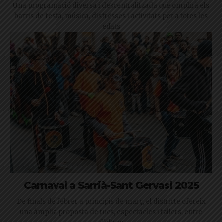
Una programació diversa i descentralitzada que omplirà els
barris de festa, música, disfresses i activitats per a totes les
edats
Carnaval a Sarrià-Sant Gervasi 2025
De finals de febrer a principis de març, el districte ofereix
una àmplia proposta de rues, espectacles i tallers, entre