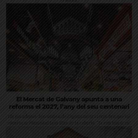
d'altres
El Mercat de Galvany apunta a una
reforma el 2027, l’any del seu centenari
Els paradistes desconfien de l'Ajuntament i recorden que cal
començar eliminant la uralita de la coberta: "Ja ens trucaran"