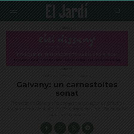
Publicitat
Publicitat
Cultura
Destacat
Galvany
Galvany: un carnestoltes
sonat
El mercat de Galvany s'ha convertit en un espai de fantasia i
disbauxa amb l'arribada del Rei Carnestoltes que s'ha mogut al
ritme de la música