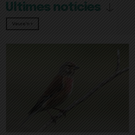
Últimes notícies
Veure'n +