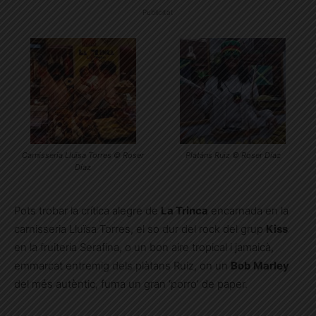
Publicitat
Carnisseria Lluïsa Torres © Roser
Platàns Ruiz © Roser Díaz
Díaz
Pots trobar la crítica alegre de
La Trinca
encarnada en la
carnisseria Lluïsa Torres, el so dur del rock del grup
Kiss
en la fruiteria Serafina, o un bon aire tropical i jamaicà,
emmarcat entremig dels plàtans Ruiz, on un
Bob Marley
del més autèntic, fuma un gran ‘porro’ de paper.