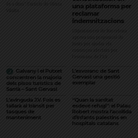
és a dins": l'article de Glòria
una plataforma per
Vilalta
reclamar
indemnitzacions
L’Ajuntament de Barcelona
aprova una proposició de
Junts per ajudar els
comerços afectats per
l'esvoranc de l'L9
Galvany i el Putxet
L’esvoranc de Sant
Gervasi: una gestió
concentren la majoria
exemplar
dels pisos turístics de
Sarrià – Sant Gervasi
L’avinguda J.V. Foix es
“Quan la sanitat
tallarà al trànsit per
esdevé refugi”: el Palau
tasques de
Robert mostra l’acollida
manteniment
d’infants palestins en
hospitals catalans