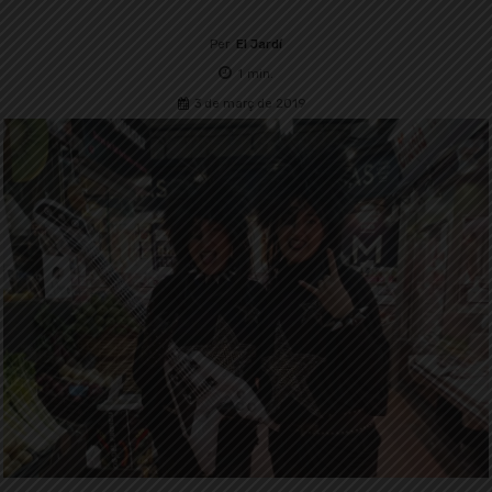
Per
El Jardí
1
min.
3 de març de 2019