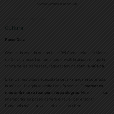
Fruiteria Serafina © Roser Díaz
Publicat el 3.3.2019 18:43
Cultura
Roser Díaz
Com cada vegada que arriba el Rei Carnestoltes, el Mercat
de Galvany escull un tema que envolti la diada i marqui la
tònica de les disfresses, i aquest any ha estat
la música
.
El rei Carnestoltes necessita la seva xaranga esbojarrada:
la música i l’alegria l’envolta i ens fa somiar. El
mercat es
mou amb marxa i cançons força alegres
. Els músics més
intemporals es posen darrere el taulell per entonar
l’harmonia més atrevida amb els seus clients.