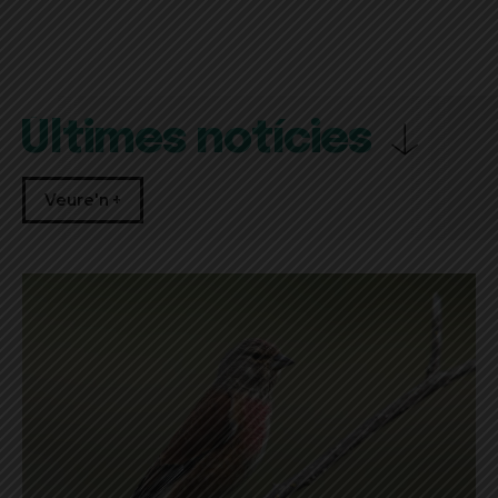
Últimes notícies
Veure'n +