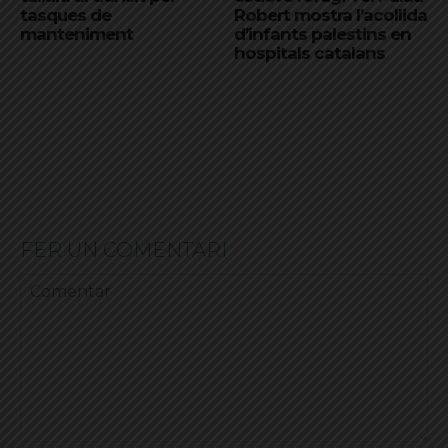
tasques de
Robert mostra l’acollida
manteniment
d’infants palestins en
hospitals catalans
FER UN COMENTARI