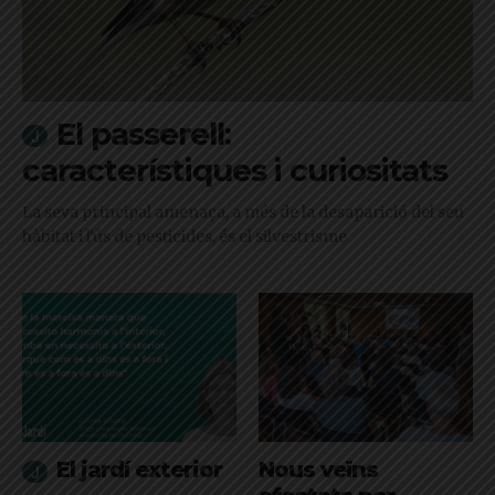
El passerell:
característiques i curiositats
La seva principal amenaça, a més de la desaparició del seu
hàbitat i l'ús de pesticides, és el silvestrisme
El jardí exterior
Nous veïns