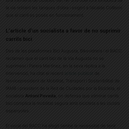
una trentena de ciclistes van fer una obertura simbòlica de
la via retirant les tanques d’obra i exigint a l’alcalde Collboni
que el carril es posés en funcionament.
L’article d’un socialista a favor de no suprimir
carrils bici
Des de les plataformes Bici Augusta, Bikevidrera i el BACC
reclamen que el carril bici de la Via Augusta no se
suprimeixi i Parera Martínez, en la seva rèplica a la
intervenció, ha citat el recent
article publicat
de
l’exvicepresident de Mobilitat, Transport i Sostenibilitat de
l’AMB i president de la Red de Ciudades por la Bicicleta, el
socialista
Antoni Poveda
, on defensa que eliminar carrils
bici complica la mobilitat segura amb bicicleta a les ciutats
espanyoles.
El vocal del BACC ha afegit també la necessitat de tenir