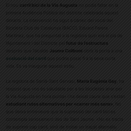
El nou
carril bici de la Via Augusta
no podia faltar en la
primera Audiència Pública del districte celebrada aquest
dimarts. La intervenció ha sigut a càrrec del vocal del
Bicicleta Club de Catalunya (BACC), Eduard Parera
Martínez, que ha preguntat a la regidora quin era el pla de
l’Ajuntament i del Districte pel
futur de l’estructura
després que l’alcalde
Jaume Collboni
obrís la porta a una
avaluació del carril
que podria posar fi a la seva curta
vida. Es va inaugurar aquest estiu.
La regidora de Sarrià-Sant Gervasi,
Maria Eugènia Gay
, ha
respost que «no és saludable per a les bicicletes anar per
la Via Augusta en hora punta» i ha deixat caure que s’estan
estudiant rutes alternatives per «carrer més sans»
, fet
que deixa entreveure que la supressió del carril bici
es
contempla seriosament des de Sant Jaume. «No es tracta
de suprimir cap carril, sinó de trobar un traçat alternatiu