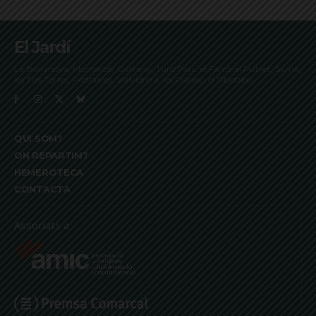
El Jardí
La Bonanova, Monterols, Galvany, Turó Parc, el Farró, el Putxet, Sarrià,
les Tres Torres, Pedralbes, Vallvidrera, les Planes i el Tibidabo
QUI SOM?
ON REPARTIM?
HEMEROTECA
CONTACTA
Associats a: