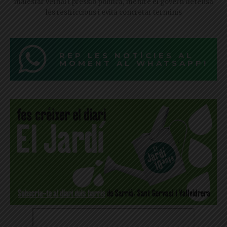
malestar veïnal i pressió política, mentre el govern defensa
les restriccions i evita concretar terminis
REP LES NOTÍCIES AL
MOMENT AL WHATSAPP!