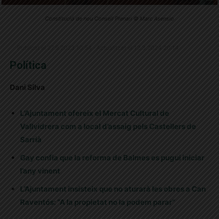
Constitució de nou Consell Plenari © Marc Asensio
Publicat el 27.9.2023 10:54 · Actualitzat el 12.3.2024 20:14
Política
Dani Silva
L’Ajuntament ofereix el Mercat Cultural de
Vallvidrera com a local d’assaig pels Castellers de
Sarrià
Gay confia que la reforma de Balmes es pugui iniciar
l’any vinent
L’Ajuntament insisteix que no aturarà les obres a Can
Raventós: “A la propietat no la podem parar”