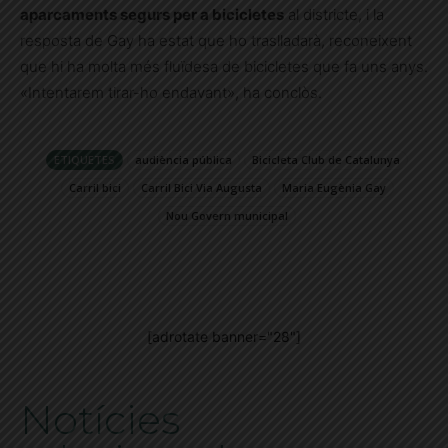
aparcaments segurs per a bicicletes
al districte, i la
resposta de Gay ha estat que ho traslladarà, reconeixent
que hi ha molta més fluïdesa de bicicletes que fa uns anys.
«Intentarem tirar-ho endavant», ha conclòs.
ETIQUETES
audiència pública
Bicicleta Club de Catalunya
Carril bici
Carril Bici Via Augusta
Maria Eugènia Gay
Nou Govern municipal
[adrotate banner="28"]
Notícies