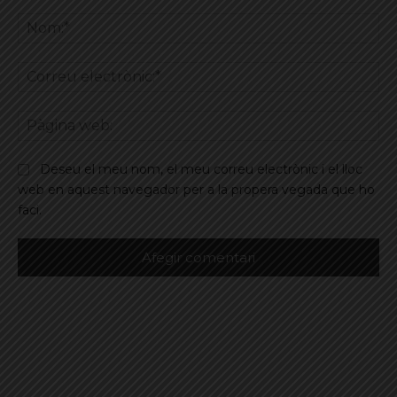
Comentar
No
Co
ele
Pà
we
Deseu el meu nom, el meu correu electrònic i el lloc
web en aquest navegador per a la propera vegada que ho
faci.