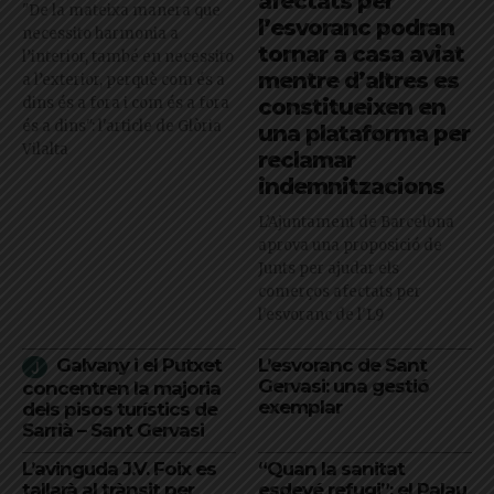
afectats per
"De la mateixa manera que
l’esvoranc podran
necessito harmonia a
tornar a casa aviat
l’interior, també en necessito
mentre d’altres es
a l’exterior, perquè com és a
dins és a fora i com és a fora
constitueixen en
és a dins": l'article de Glòria
una plataforma per
Vilalta
reclamar
indemnitzacions
L’Ajuntament de Barcelona
aprova una proposició de
Junts per ajudar els
comerços afectats per
l'esvoranc de l'L9
Galvany i el Putxet
L’esvoranc de Sant
Gervasi: una gestió
concentren la majoria
exemplar
dels pisos turístics de
Sarrià – Sant Gervasi
L’avinguda J.V. Foix es
“Quan la sanitat
tallarà al trànsit per
esdevé refugi”: el Palau