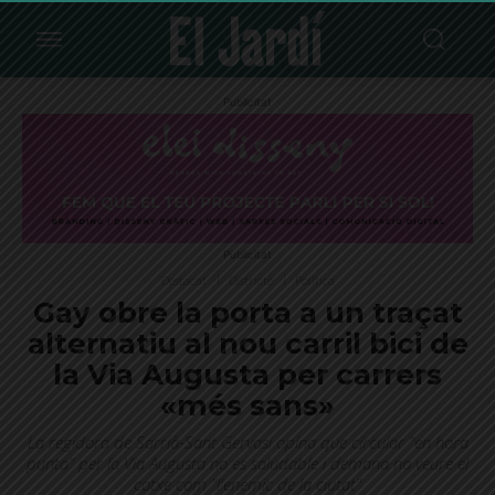
Publicitat
Publicitat
Destacat
Districte
Política
Gay obre la porta a un traçat
alternatiu al nou carril bici de
la Via Augusta per carrers
«més sans»
La regidora de Sarrià-Sant Gervasi opina que circular "en hora
punta" per la Via Augusta no és saludable i demana no veure el
cotxe com "l'enemic de la ciutat"