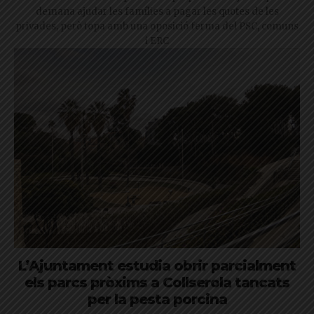
demana ajudar les famílies a pagar les quotes de les
privades, però topa amb una oposició ferma del PSC, comuns
i ERC
L’Ajuntament estudia obrir parcialment
els parcs pròxims a Collserola tancats
per la pesta porcina