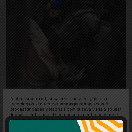
Amb el seu acord, nosaltres fem servir galetes o
tecnologies similars per emmagatzemar, accedir i
processar dades personals com la seva visita a aquest
lloc web. Pot retirar el seu consentiment o oposar-se
al processament de dades basat en interessos
Any nou, mateixa misèria i
legítims en qualsevol moment fent clic a "Ajustos de
lluita popular
cookies" o a la nostra Política de privacitat en aquest