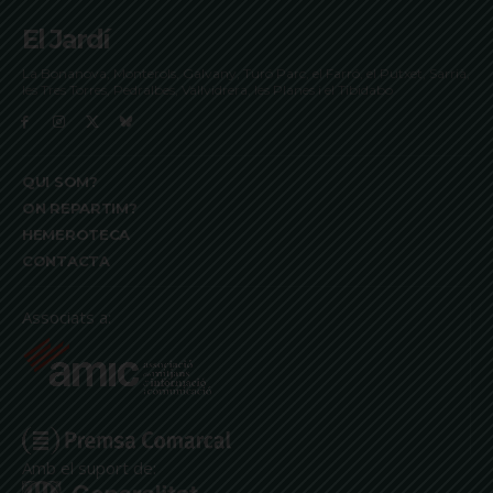
El Jardí
La Bonanova, Monterols, Galvany, Turó Parc, el Farró, el Putxet, Sarrià,
les Tres Torres, Pedralbes, Vallvidrera, les Planes i el Tibidabo
QUI SOM?
ON REPARTIM?
HEMEROTECA
CONTACTA
Associats a:
Amb el suport de: