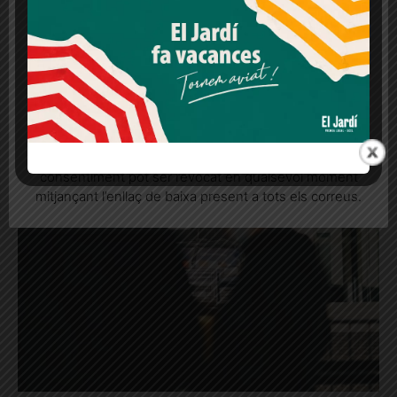
lloc web. Si cliques "acceptar" dones el teu
Publicitat
consentiment
Més informació
Acceptar
Rebutjar tot
Quan l’usuari crea un compte al Diari el Jardí, dona el
seu consentiment explícit per rebre comunicacions
informatives relacionades amb el servei. Aquest
consentiment pot ser revocat en qualsevol moment
mitjançant l’enllaç de baixa present a tots els correus.