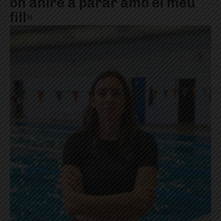
on aniré a parar amb el meu
fill»