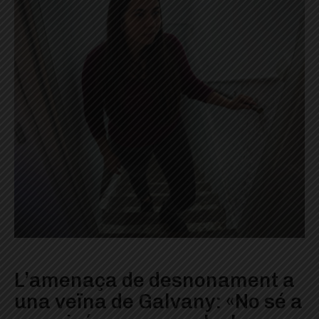
L’amenaça de desnonament a
una veïna de Galvany: «No sé a