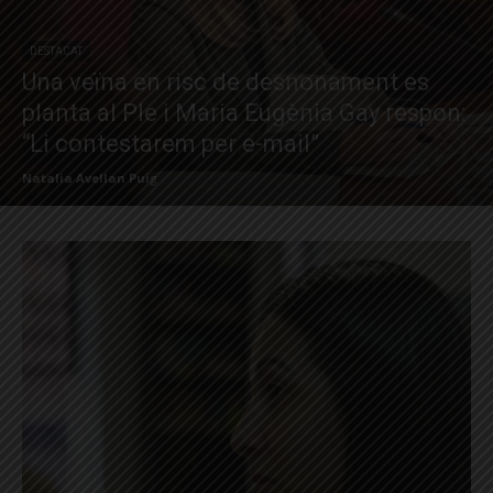
DESTACAT
Una veïna en risc de desnonament es
planta al Ple i Maria Eugènia Gay respon:
“Li contestarem per e-mail”
Natalia Avellan Puig