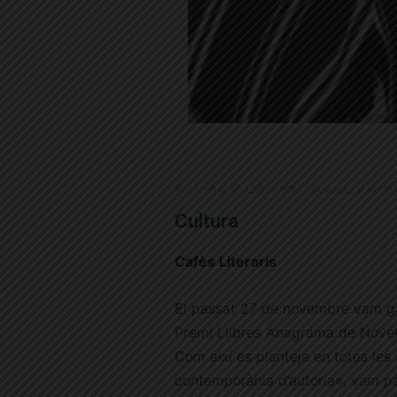
Publicat el 10.1.2020 6:30 · Actualitzat el 10
Cultura
Cafès Literaris
El passat 27 de novembre vam gau
Premi Llibres Anagrama de Novel·
Com així es planteja en totes les 
contemporània d’autoria», vam par