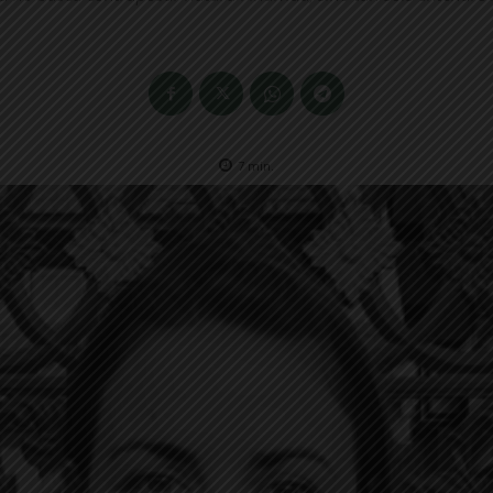
7
min.