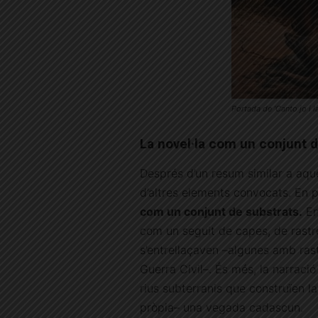
Portada de ‘Canto jo i l
La novel·la com un conjunt d
Després d’un resum similar a aqu
d’altres elements convocats. En pr
com un conjunt de substrats.
En 
com un seguit de capes, de rastre
s’entrellaçaven –algunes amb rast
Guerra Civil–. És més, la narració
rius subterranis que construïen l
pròpia– una vegada cadascun.