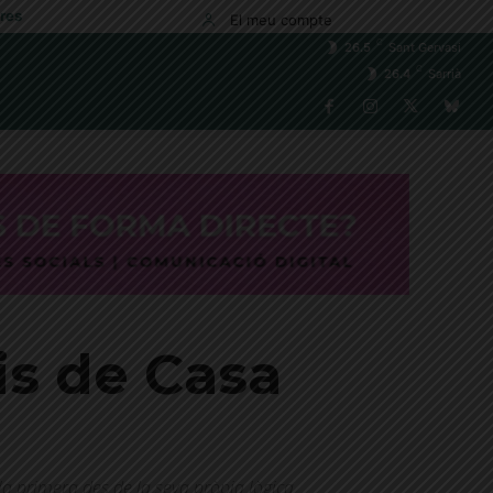
res
El meu compte
C
26.5
Sant Gervasi
C
26.4
Sarrià
ris de Casa
 la primera des de la seva pròpia lògica