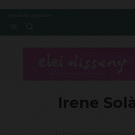
Dissabte 08, agost 2026
Irene Solà
A 'Canto jo i la muntanya balla' l'auto