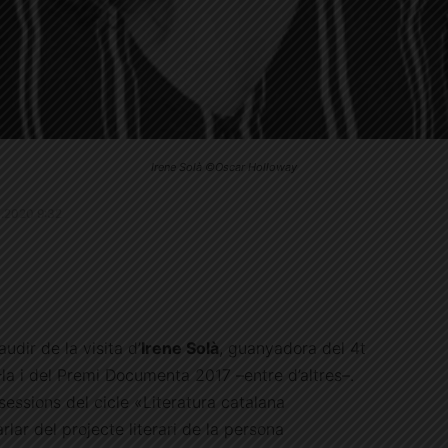
Irene Solà ©Oscar Holloway
.1.2020 9:32
dir de la visita d’
Irene Solà
, guanyadora del 4t
la i del Premi Documenta 2017 –entre d’altres–.
sessions del cicle «Literatura catalana
lar del projecte literari de la persona