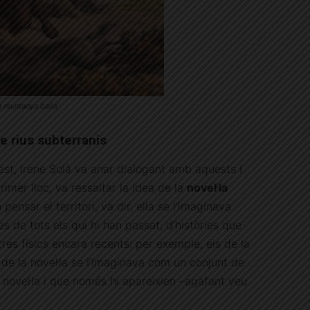
a muntanya balla’
e rius subterranis
est, Irene Solà va anar dialogant amb aquests i
imer lloc, va ressaltar la idea de la
novel·la
pensar el territori, va dir, ella se l’imaginava
s de tots els qui hi han passat, d’històries que
res físics encara recents: per exemple, els de la
 de la novel·la se l’imaginava com un conjunt de
a novel·la i que només hi apareixien –agafant veu