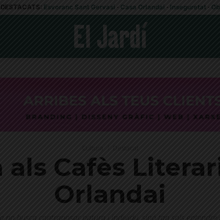
DESTACATS:
Esvoranc Sant Gervasi
·
Casa Orlandai
·
Inseguretat
·
Ob
Cultura
Destacat
 als Cafès Litera
Orlandai
ra no busca contraposar natura i individu, sinó tan sols entendre