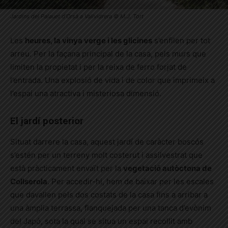
Jardins del Palauet d’Orsà a Vallvidrera © M.J. Tort
Les
heures, la vinya verge i les glicines
s’enfilen per tot
arreu. Per la façana principal de la casa, pels murs que
limiten la propietat i per la reixa de ferro forjat de
l’entrada. Una explosió de vida i de color que imprimeix a
l’espai una atractiva i misteriosa dimensió.
El jardí posterior
Situat darrere la casa, aquest jardí de caràcter boscós
s’estén per un terreny molt costerut i assilvestrat que
està pràcticament envaït per la
vegetació autòctona de
Collserola
. Per accedir-hi, hem de baixar per les escales
que davallen pels dos costats de la casa fins a arribar a
una àmplia terrassa, flanquejada per una tanca d’evònim
del Japó, sota la qual se situa un espai recollit amb