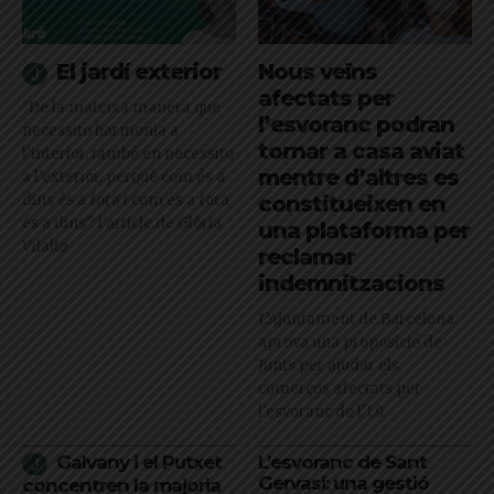
El jardí exterior
Nous veïns
afectats per
"De la mateixa manera que
l’esvoranc podran
necessito harmonia a
tornar a casa aviat
l’interior, també en necessito
mentre d’altres es
a l’exterior, perquè com és a
dins és a fora i com és a fora
constitueixen en
és a dins": l'article de Glòria
una plataforma per
Vilalta
reclamar
indemnitzacions
L’Ajuntament de Barcelona
aprova una proposició de
Junts per ajudar els
comerços afectats per
l'esvoranc de l'L9
Galvany i el Putxet
L’esvoranc de Sant
Gervasi: una gestió
concentren la majoria