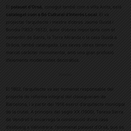
El
palauet d’Orsà,
conegut també com a vil·la Anita, està
catalogat com a Bé Cultural d’Interés Local
. El va
projectar l’arquitecte i mestre d’obres Jaume Gustá i
Bondia (1853-1932), autor d’obres importants com el
cementiri de Sants, la Torre Miranda o la casa Gustà a
Gràcia, també catalogada. Les seves obres tenen un
marcat caràcter monumental, amb una gran profusió
d’elements modernistes decoratius.
Publicitat
El 1902, l’arquitecte va ser nomenat responsable del
projecte de reforma integral del clavegueram de
Barcelona, i a partir del 1916 exercí d’arquitecte municipal
de la ciutat. A principis del segle XX (1900), Teresa Serra
de Vendrell li encarrega la construcció d’una casa
d’estiueig a Vallvidrera: l’anomenat palauet d’Orsà, que es