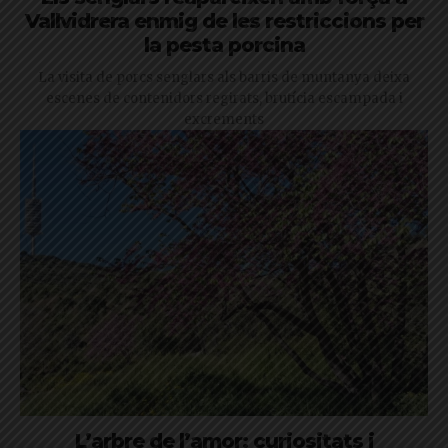
Vallvidrera enmig de les restriccions per
la pesta porcina
La visita de porcs senglars als barris de muntanya deixa
escenes de contenidors regirats, brutícia escampada i
excrements
L’arbre de l’amor: curiositats i