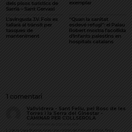
exemplar
dels pisos turístics de
Sarrià – Sant Gervasi
L’avinguda J.V. Foix es
“Quan la sanitat
tallarà al trànsit per
esdevé refugi”: el Palau
tasques de
Robert mostra l’acollida
manteniment
d’infants palestins en
hospitals catalans
1 comentari
Vallvidrera - Sant Feliu, pel Bosc de les
Torres i la Serra del Ginestar -
CAMINAR PER COLLSEROLA
29 de setembre de 2025 A les 10:15
[…] de la Casa Buenos Aires i (no visible) del Palauet d’Orsà, finca