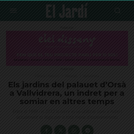
Publicitat
Publicitat
Ciència i Natura
Destacat
Vallvidrera
Els jardins del palauet d’Orsà
a Vallvidrera, un indret per a
somiar en altres temps
Entre el 1999 i el 2012 la torre es va utilitzar com a hotel i
actualment es lloga per a tota mena d'esdeveniments