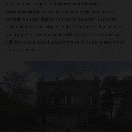
va dissenyar segons els
cànons estètics del
neoclassicisme
. És de planta quadrangular amb una
teulada a quatre aigües i un porxo davanter sustentat
amb columnes clàssiques, sobre el qual se situa el balcó
de la planta noble. Entre el 1999 i el 2012 la torre es va
utilitzar com a hotel i actualment es lloga per a tota mena
d’esdeveniments.