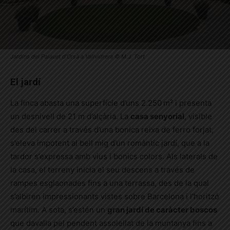
Jardins del Palauet d’Orsà a Vallvidrera © M.J. Tort
El jardí
La finca abasta una superfície d’uns 2.250 m² i presenta
un desnivell de 21 m d’alçària. La
casa senyorial
, visible
des del carrer a través d’una bonica reixa de ferro forjat,
s’eleva impotent al bell mig d’un romàntic jardí, que a la
tardor s’expressa amb vius i bonics colors. Als laterals de
la casa, el terreny inicia el seu descens a través de
rampes esglaonades fins a una terrassa, des de la qual
s’albiren impressionants vistes sobre Barcelona i l’horitzó
marítim. A sota, s’estén un
gran jardí de caràcter boscos
que davalla pel pendent assolellat de la muntanya fins a