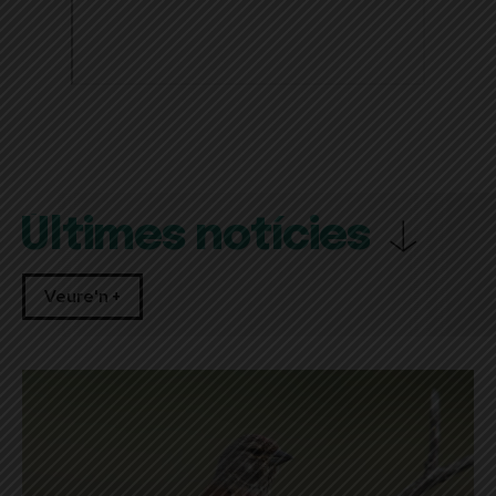
Últimes notícies
Veure'n +