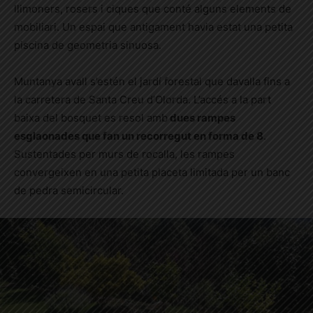
llimoners, rosers i ciques que conté alguns elements de
mobiliari. Un espai que antigament havia estat una petita
piscina de geometria sinuosa.
Muntanya avall s’estén el jardí forestal que davalla fins a
la carretera de Santa Creu d’Olorda. L’accés a la part
baixa del bosquet es resol amb
dues rampes
esglaonades que fan un recorregut en forma de 8
.
Sustentades per murs de rocalla, les rampes
convergeixen en una petita placeta limitada per un banc
de pedra semicircular.