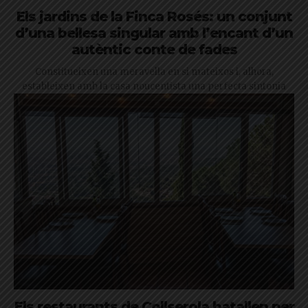
Els jardins de la Finca Rosés: un conjunt
d’una bellesa singular amb l’encant d’un
autèntic conte de fades
Constitueixen una meravella en si mateixos i, alhora,
estableixen amb la casa noucentista una perfecta sintonia
Els restaurants de Collserola batallen per