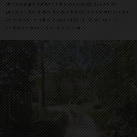
de gespa que contenen diferents espècies com els
pitòspors, les clívies, les aspidistres i alguns arbres com
el castanyer d’índies, el pebrer bord i, l’auró, que es
vesteix de vermell intens a la tardor.