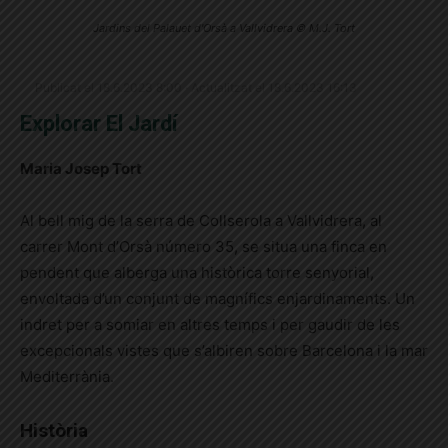
Jardins del Palauet d'Orsà a Vallvidrera © M.J. Tort
Publicat el 18.6.2023 8:00 · Actualitzat el 18.6.2023 16:13
Explorar El Jardí
Maria Josep Tort
Al bell mig de la serra de Collserola a Vallvidrera, al
carrer Mont d’Orsà número 35, se situa una finca en
pendent que alberga una històrica torre senyorial,
envoltada d’un conjunt de magnífics enjardinaments. Un
indret per a somiar en altres temps i per gaudir de les
excepcionals vistes que s’albiren sobre Barcelona i la mar
Mediterrània.
Història