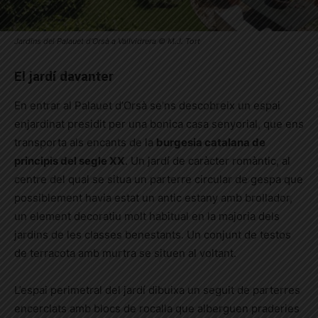
Jardins del Palauet d’Orsà a Vallvidrera © M.J. Tort
El jardí davanter
En entrar al Palauet d’Orsà se’ns descobreix un espai
enjardinat presidit per una bonica casa senyorial, que ens
transporta als encants de la
burgesia catalana de
principis del segle XX
. Un jardí de caràcter romàntic, al
centre del qual se situa un parterre circular de gespa que
possiblement havia estat un antic estany amb brollador,
un element decoratiu molt habitual en la majoria dels
jardins de les classes benestants. Un conjunt de testos
de terracota amb murtra se situen al voltant.
L’espai perimetral del jardí dibuixa un seguit de parterres
encerclats amb blocs de rocalla que alberguen praderies