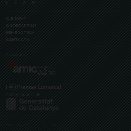
QUI SOM?
ON REPARTIM?
HEMEROTECA
CONTACTA
Associats a:
Amb el suport de:
© Premsa Local El Jardí SCCL 2025