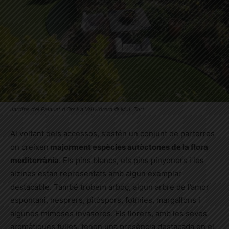
Jardins del Palauet d’Orsà a Vallvidrera © M.J. Tort
Al voltant dels accessos, s’estén un conjunt de parterres
on creixen
majorment espècies autòctones de la flora
mediterrània
. Els pins blancs, els pins pinyoners i les
alzines estan representats amb algun exemplar
destacable. També trobem arboç, algun arbre de l’amor
espontani, nesprers, pitòspors, fotínies, margallons i
algunes mimoses invasores. Els llorers, amb les seves
aromàtiques fulles, tenen una presència destacada en el