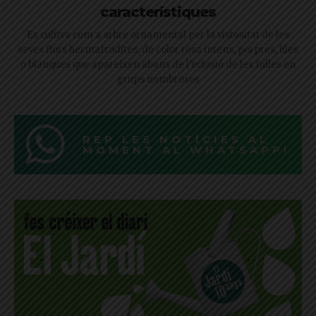
característiques
Es cultiva com a arbre ornamental per la vistositat de les
seves flors hermafrodites, de color rosa intens, porpres, liles
o blanques que apareixen abans de l’eclosió de les fulles en
grups nombrosos
REP LES NOTÍCIES AL
MOMENT AL WHATSAPP!