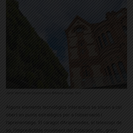
Jardí Vertical de Cosmocaixa ©Maria Josep Tort
Alguns elements tecnològics interactius se situen a cel
obert en punts estratègics per a l’observació i
l’aprenentatge. El caragol d’Arquimedes, el telescopi de
so, l’impredictible moviment del Catacaos, etc., grans