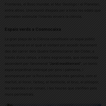
Fronteres, el Bosc Inundat, el Mur Geològic i el Planetari,
entre altres. Una munió d’espais per a totes les edats que
permeten estimular l’interès envers la ciència.
Espais verds a Cosmocaixa
La gran plaça de la Ciència constitueix un espai públic
excepcional en el qual el visitant pot accedir lliurement
des del carrer dels Quatre Camins/carrer del Cister, a
través d’una rampa, a trams esgraonada, que serpenteja
ascendent per l’anomenat
“Jardí mediterrani”
, un bonic
espai enjardinat ombrejat per pins i palmeres, i
acompanyat per la flora autòctona més genuïna, com el
marfull, el llorer, l’arboç, el llentiscle, el bruc, el pitòspor,
les lavandes o el romaní, i les heures que s’enfilen pels
murs perimetrals.