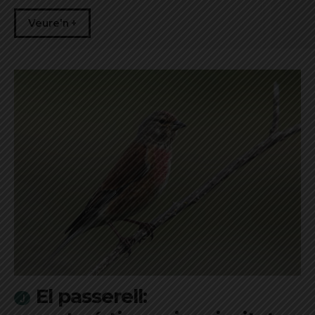
Veure'n +
El passerell: