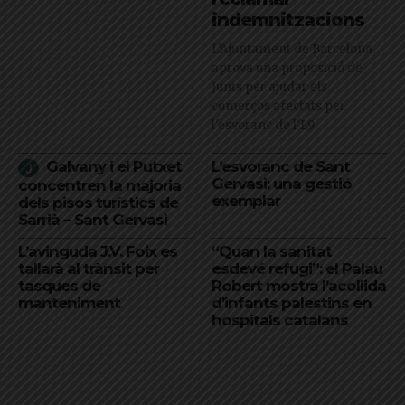
indemnitzacions
L’Ajuntament de Barcelona
aprova una proposició de
Junts per ajudar els
comerços afectats per
l'esvoranc de l'L9
Galvany i el Putxet
L’esvoranc de Sant
Gervasi: una gestió
concentren la majoria
exemplar
dels pisos turístics de
Sarrià – Sant Gervasi
L’avinguda J.V. Foix es
“Quan la sanitat
tallarà al trànsit per
esdevé refugi”: el Palau
tasques de
Robert mostra l’acollida
manteniment
d’infants palestins en
hospitals catalans