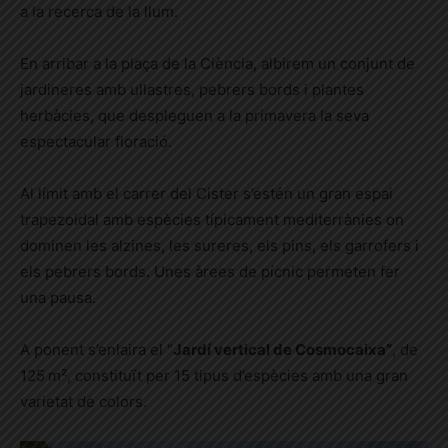
a la recerca de la llum.
En arribar a la plaça de la Ciència, albirem un conjunt de
jardineres amb ullastres, pebrers bords i plantes
herbàcies, que despleguen a la primavera la seva
espectacular floració.
Al límit amb el carrer del Cister s’estén un gran espai
trapezoidal amb espècies típicament mediterrànies on
dominen les alzines, les sureres, els pins, els garrofers i
els pebrers bords. Unes àrees de pícnic permeten fer
una pausa.
A ponent s’enlaira el “
Jardí vertical de Cosmocaixa”
, de
125 m², constituït per 15 tipus d’espècies amb una gran
varietat de colors.