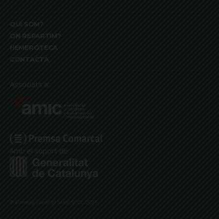
QUI SOM?
ON REPARTIM?
HEMEROTECA
CONTACTA
Associats a:
Amb el suport de:
© Premsa Local El Jardí SCCL 2025