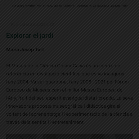
Un dels jardins del Museu de la Ciència CosmoCaixa ©Maria Josep Tort
Publicat el 2.6.2025 6:30
Explorar el jardí
Maria Josep Tort
El Museu de la Ciència CosmoCaixa és un centre de
referència en divulgació científica que es va inaugurar
l’any 2004. Va ser guardonat l’any 2006 i 2021 pel Fòrum
Europeu de Museus com el millor
Museu Europeu de
l’Any, fruit del seu esperit avantguardista i creatiu. La seva
innovadora proposta museogràfica i didàctica gira al
voltant de l’aprenentatge i l’experimentació de la ciència a
través dels sentits i l’entreteniment.