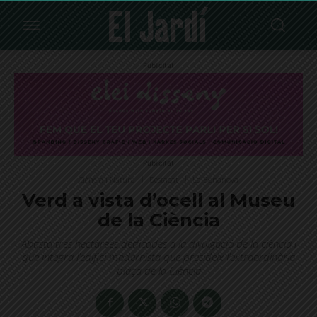
Publicitat
Publicitat
Ciència i Natura
Destacat
La Bonanova
Verd a vista d’ocell al Museu
de la Ciència
Abasta tres hectàrees dedicades a la divulgació de la ciència i
que integra l’edifici modernista que presideix l’extraordinària
plaça de la Ciència