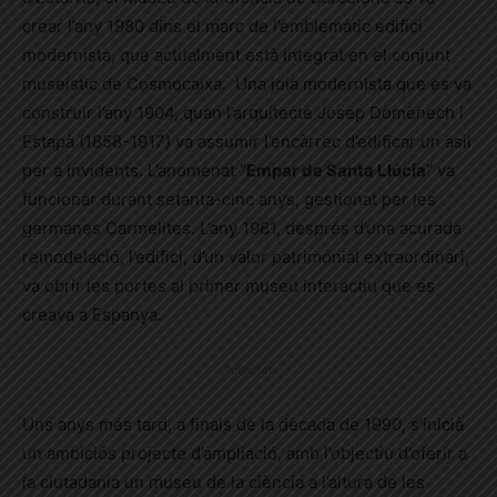
crear l’any 1980 dins el marc de l’emblemàtic edifici
modernista, que actualment està integrat en el conjunt
museístic de Cosmocaixa. Una joia modernista que es va
construir l’any 1904, quan l’arquitecte Josep Domènech i
Estapà (1858-1917) va assumir l’encàrrec d’edificar un asil
per a invidents. L’anomenat
“Empar de Santa Llúcia”
va
funcionar durant setanta-cinc anys, gestionat per les
germanes Carmelites. L’any 1981, després d’una acurada
remodelació, l’edifici, d’un valor patrimonial extraordinari,
va obrir les portes al primer museu interactiu que es
creava a Espanya.
Publicitat
Uns anys més tard, a finals de la dècada de 1990, s’inicià
un ambiciós projecte d’ampliació, amb l’objectiu d’oferir a
la ciutadania un museu de la ciència a l’altura de les