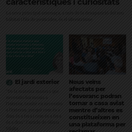
característiques i curiositats
La seva principal amenaça, a més de la desaparició del seu
hàbitat i l'ús de pesticides, és el silvestrisme
El jardí exterior
Nous veïns
afectats per
"De la mateixa manera que
l’esvoranc podran
necessito harmonia a
tornar a casa aviat
l’interior, també en necessito
mentre d’altres es
a l’exterior, perquè com és a
dins és a fora i com és a fora
constitueixen en
és a dins": l'article de Glòria
una plataforma per
Vilalta
reclamar