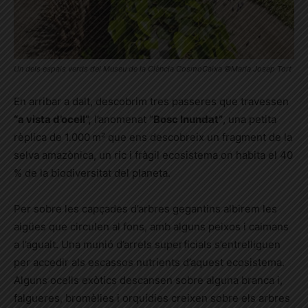
Un dels espais verds del Museu de la Ciència CosmoCaixa ©Maria Josep Tort
En arribar a dalt, descobrim tres passeres que travessen
“a vista d’ocell”,
l’anomenat “
Bosc Inundat”
, una petita
rèplica de 1.000 m² que ens descobreix un fragment de la
selva amazònica, un ric i fràgil ecosistema on habita el 40
% de la biodiversitat del planeta.
Per sobre les capçades d’arbres gegantins albirem les
aigües que circulen al fons, amb alguns peixos i caimans
a l’aguait. Una munió d’arrels superficials s’entrelliguen
per accedir als escassos nutrients d’aquest ecosistema.
Alguns ocells exòtics descansen sobre alguna branca i,
falgueres, bromèlies i orquídies creixen sobre els arbres