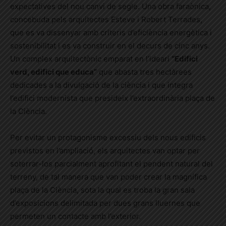
expectatives del nou canvi de segle. Una obra faraònica,
concebuda pels arquitectes Esteve i Robert Terrades,
que es va dissenyar amb criteris d’eficiència energètica i
sostenibilitat i es va construir en el decurs de cinc anys.
Un complex arquitectònic emparat en l’ideari
“Edifici
verd, edifici que educa”
que abasta
tres hectàrees
dedicades a la divulgació de la ciència i que integra
l’edifici modernista que presideix l’extraordinària plaça de
la Ciència.
Per evitar un protagonisme excessiu dels nous edificis
previstos en l’ampliació, els arquitectes van optar per
soterrar-los parcialment aprofitant el pendent natural del
terreny, de tal manera que van poder crear la magnífica
plaça de la Ciència, sota la qual es troba la gran sala
d’exposicions delimitada per dues grans lluernes que
permeten un contacte amb l’exterior.