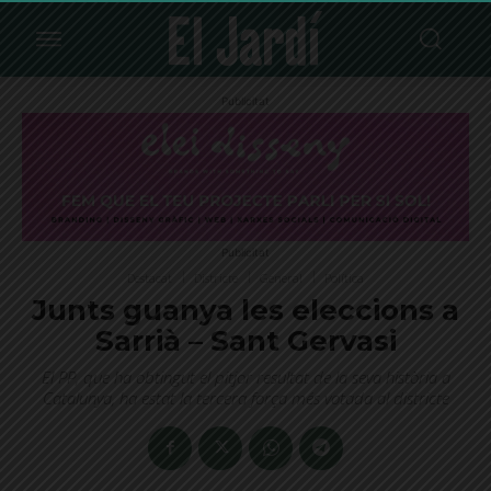
Publicitat
Publicitat
Destacat
Districte
General
Política
Junts guanya les eleccions a
Sarrià – Sant Gervasi
El PP, que ha obtingut el pitjor resultat de la seva història a
Catalunya, ha estat la tercera força més votada al districte