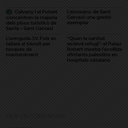
Galvany i el Putxet
L’esvoranc de Sant
Gervasi: una gestió
concentren la majoria
exemplar
dels pisos turístics de
Sarrià – Sant Gervasi
L’avinguda J.V. Foix es
“Quan la sanitat
tallarà al trànsit per
esdevé refugi”: el Palau
tasques de
Robert mostra l’acollida
manteniment
d’infants palestins en
hospitals catalans
FER UN COMENTARI