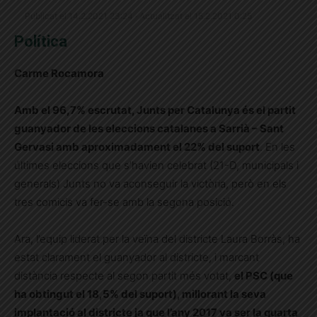
Publicat el 14.2.2021 23:24 · Actualitzat el 15.2.2021 0:25
Política
Carme Rocamora
Amb el 96,7% escrutat, Junts per Catalunya és el partit
guanyador de les eleccions catalanes a Sarrià – Sant
Gervasi amb aproximadament el 22% del suport
. En les
últimes eleccions que s’havien celebrat (21-D, municipals i
generals) Junts no va aconseguir la victòria, però en els
tres comicis va fer-se amb la segona posició.
Ara, l’equip liderat per la veïna del districte Laura Borràs, ha
estat clarament el guanyador al districte, i marcant
distància respecte al segon partit més votat,
el PSC (que
ha obtingut el 18,5% del suport), millorant la seva
implantació al districte ja que l’any 2017 va ser la quarta