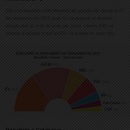
Són uns resultats molt diferents als que es van donar el 21
de desembre de 2017 quan Cs va guanyar al districte,
seguit, això sí, molt de prop per Junts. Llavors ERC va
obtenir la tercera força i el PSC va quedar en quart lloc.
Resultats a Catalunya