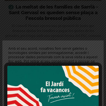
La meitat de les famílies de Sarrià –
Sant Gervasi es queden sense plaça a
l’escola bressol pública
El Consell Plenari aprova una proposició de Junts que
demana ajudar les famílies a pagar les quotes de les
privades, però topa amb una oposició ferma del PSC, comuns
i ERC
Amb el seu acord, nosaltres fem servir galetes o
tecnologies similars per emmagatzemar, accedir i
processar dades personals com la seva visita a aquest
lloc web. Pot retirar el seu consentiment o oposar-se
al processament de dades basat en interessos
legítims en qualsevol moment fent clic a "Ajustos de
cookies" o a la nostra Política de privacitat en aquest
lloc web. Si cliques "acceptar" dones el teu
consentiment
Més informació
Acceptar
Rebutjar tot