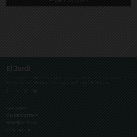
El Jardí
La Bonanova, Monterols, Galvany, Turó Parc, el Farró, el Putxet, Sarrià,
les Tres Torres, Pedralbes, Vallvidrera, les Planes i el Tibidabo
QUI SOM?
ON REPARTIM?
HEMEROTECA
CONTACTA