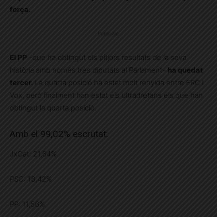
força.
Publicitat
El PP
-que ha obtingut els pitjors resultats de la seva
història amb només tres diputats al Parlament-
ha quedat
tercer.
La quarta posició ha estat molt renyida entre ERC i
Vox, però finalment han estat els ultradretans els que han
obtingut la quarta posició.
Amb el 99,02% escrutat:
JxCat: 21,64%
PSC: 18,42%
PP: 11,56%