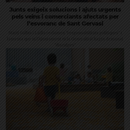
Junts exigeix solucions i ajuts urgents
pels veïns i comerciants afectats per
l’esvoranc de Sant Gervasi
Martí Galbis i Laïlla reclamen "responsabilitats polítiques" i
lamenta que ni l'Ajuntament ni la Generalitat hagin demanat
"disculpes"