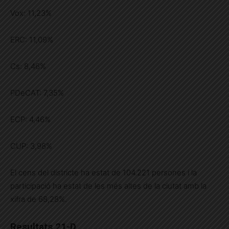
Vox: 11,23%
ERC: 11,09%
Cs: 8,46%
PDeCAT: 7,35%
ECP: 4,46%
CUP: 3,98%
El cens del districte ha estat de 104.221 persones i la
participació ha estat de les més altes de la ciutat amb la
xifra de 68,28%.
Resultats 21-D