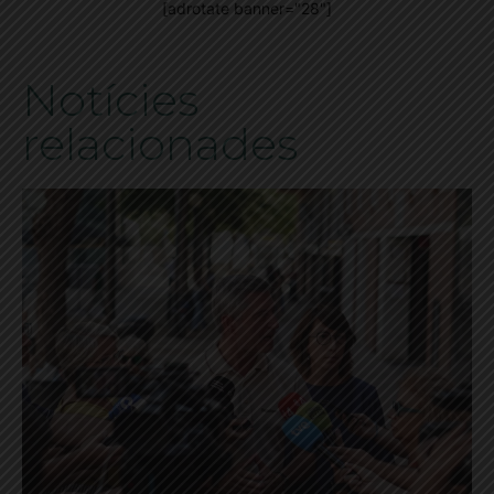
[adrotate banner="28"]
Notícies
relacionades