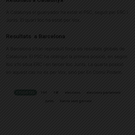
A Catalunya el guanyador ha estat el PSC, seguit per ERC i
Junts. El quart lloc ha estat per Vox.
Resultats a Barcelona
A Barcelona s’han reproduït força els resultats globals de
Catalunya. El PSC ha obtingut la primera posició, en segon
lloc s’hi situa ERC i en tercer lloc Junts. La quarta posició
en aquest cas no és per Vox, sinó per En Comú Podem.
ETIQUETES
14-F
14F
eleccions
eleccions parlament
Junts
Sarria sant gervasi