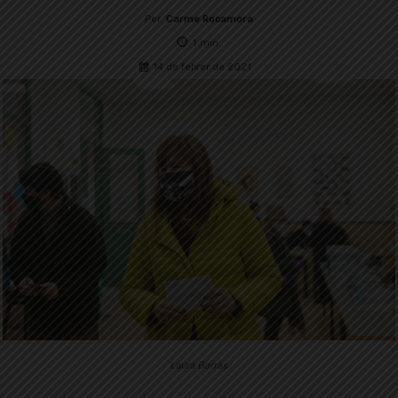
Per
Carme Rocamora
1
min.
14 de febrer de 2021
Laura Borràs