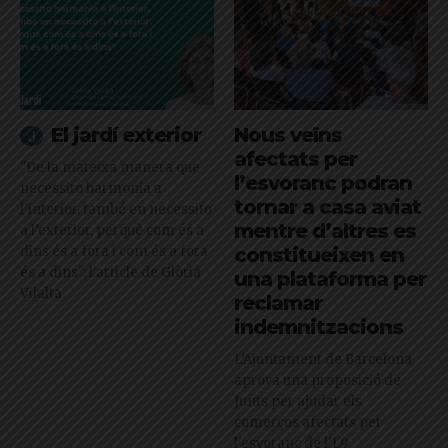
El jardí exterior
Nous veïns
afectats per
"De la mateixa manera que
l’esvoranc podran
necessito harmonia a
tornar a casa aviat
l’interior, també en necessito
mentre d’altres es
a l’exterior, perquè com és a
dins és a fora i com és a fora
constitueixen en
és a dins": l'article de Glòria
una plataforma per
Vilalta
reclamar
indemnitzacions
L’Ajuntament de Barcelona
aprova una proposició de
Junts per ajudar els
comerços afectats per
l'esvoranc de l'L9