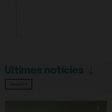
Últimes notícies
Veure'n +