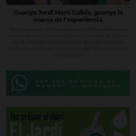
Guanya Jordi Martí Galbis, guanya la
marca de l’experiència
"En un context en què la comunicació política sovint es mou
entre la notorietat, la immediatesa i la capacitat de generar
soroll, el vot intern ha prioritzat un altre tipus d’actiu: la
credibilitat construïda des del recorregut": l'opinió de Marta
Royo Espinet
REP LES NOTÍCIES AL
MOMENT AL WHATSAPP!