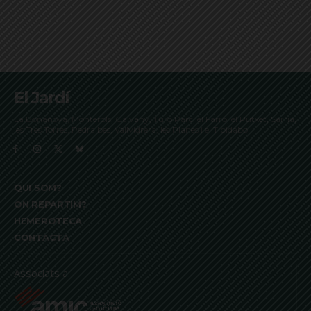
El Jardí
La Bonanova, Monterols, Galvany, Turó Parc, el Farró, el Putxet, Sarrià,
les Tres Torres, Pedralbes, Vallvidrera, les Planes i el Tibidabo
QUI SOM?
ON REPARTIM?
HEMEROTECA
CONTACTA
Associats a: