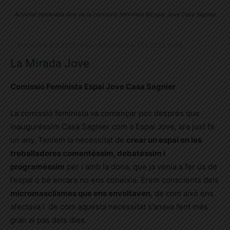
Activitat celebrada dins de la comissió feminista ©Espai Jove Casa Sagnier
Publicat el 6.3.2019 19:00 · Actualitzat el 17.5.2023 11:42
La Mirada Jove
Comissió Feminista Espai Jove Casa Sagnier
La comissió feminista va començar poc després que
inauguréssim Casa Sagnier com a Espai Jove, ara just fa
un any. Teníem la necessitat de
crear un espai on les
treballadores comentéssim, debatéssim i
programéssim
per i amb la dona, que ja venia a fer ús de
l’espai o bé encara no ens coneixia. Érem conscients dels
micromasclismes que ens envoltaven
, de com això ens
afectava i de com aquesta necessitat s’anava fent més
gran al pas dels dies.