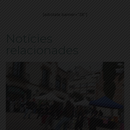
[adrotate banner="28"]
Notícies
relacionades