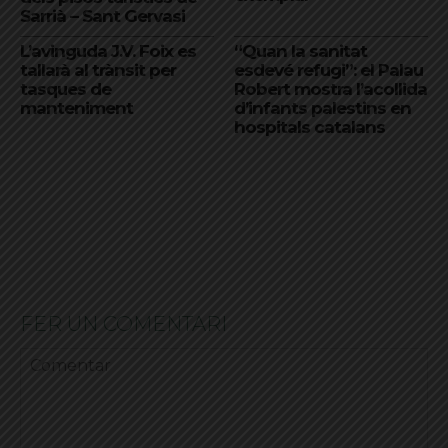
Sarrià – Sant Gervasi
L’avinguda J.V. Foix es
“Quan la sanitat
tallarà al trànsit per
esdevé refugi”: el Palau
tasques de
Robert mostra l’acollida
manteniment
d’infants palestins en
hospitals catalans
FER UN COMENTARI