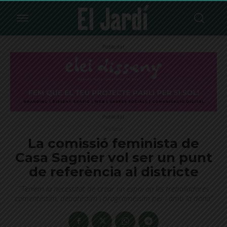
Publicitat
Publicitat
Societat
La comissió feminista de
Casa Sagnier vol ser un punt
de referència al districte
"Teníem la necessitat de crear un espai on les treballadores
comentéssim, debatéssim i programéssim per i amb la dona"