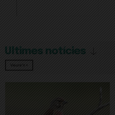
Últimes notícies
Veure'n +