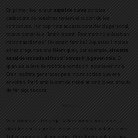
En primer lloc, era un
espai de cures
on totes i
cadascuna de nosaltres teníem el suport de les
companyes. I un cop treta aquesta consciència personal,
tocava portar-
la
a l’àmbit laboral. Realment no existeixen
micromasclismes? Ho estem fent bé? Aquestes i moltes
altres preguntes ens fèiem quan
,
per exemple
,
al nostre
espai de trobada al futbolí només hi
jugaven nois
.
O
q
uan als tallers de robòtica només s’
hi
apuntaven nois.
Eren realitats generades pels inputs socials que ens
envolten. Però amb la sort de treballar amb joves, s’havia
de fer alguna cosa.
Publicitat
Vam començar a engegar tallers només per
a
noies,
a
obrir les portes per fer espais de reflexió amb les joves.
Tot va començar al novembre. Però tenim molt clar que