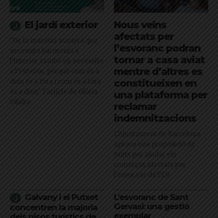
El jardí exterior
Nous veïns
afectats per
"De la mateixa manera que
l’esvoranc podran
necessito harmonia a
tornar a casa aviat
l’interior, també en necessito
mentre d’altres es
a l’exterior, perquè com és a
dins és a fora i com és a fora
constitueixen en
és a dins": l'article de Glòria
una plataforma per
Vilalta
reclamar
indemnitzacions
L’Ajuntament de Barcelona
aprova una proposició de
Junts per ajudar els
comerços afectats per
l'esvoranc de l'L9
Galvany i el Putxet
L’esvoranc de Sant
Gervasi: una gestió
concentren la majoria
exemplar
dels pisos turístics de