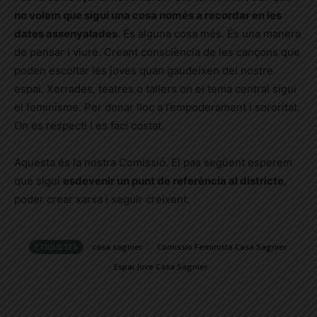
no volem que sigui una cosa només a recordar en les
dates
as
senyalades
. És alguna cosa més. És una manera
de pensar i viure. Creant consciència de les cançons que
poden escoltar les joves quan gaudeixen del nostre
espai. Xerrades, teatres o tallers on el tema central sigui
el feminisme. Per donar lloc a l’empoderament i sororitat.
On es respecti i es faci costat.
Aquesta és la nostra Comissió. El pas
següent
esperem
que sigui
esdevenir un punt de referència al districte
,
poder crear xarxa i seguir creixent.
ETIQUETES
casa sagnier
Comissio Feminista Casa Sagnier
Espai Jove Casa Sagnier