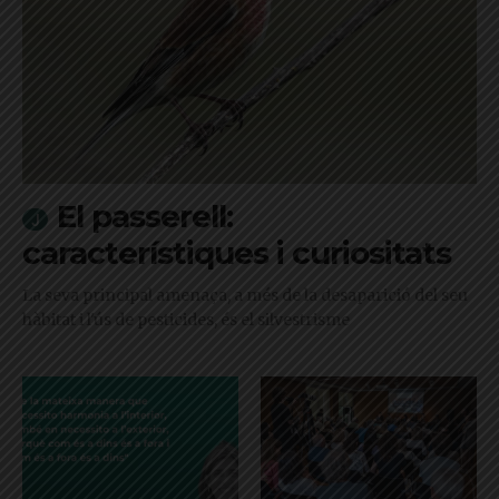
El passerell:
característiques i curiositats
La seva principal amenaça, a més de la desaparició del seu
hàbitat i l'ús de pesticides, és el silvestrisme