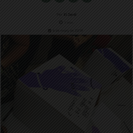
Per
El Jardí
1
min.
6 de març de 2019