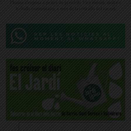
l'home s'exposa a penes de presó de 3 a 6 mesos, multa o
treballs comunitaris, a més de la retirada del carnet
REP LES NOTÍCIES AL
MOMENT AL WHATSAPP!