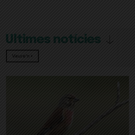
Últimes notícies
Veure'n +