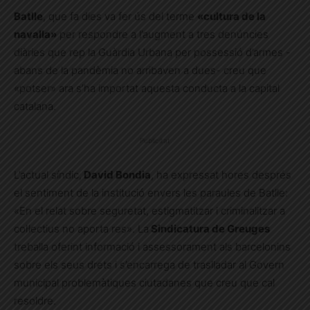
Batlle
, que fa dies va fer ús del terme
«cultura de la
navalla»
per respondre a l’augment a tres denúncies
diàries que rep la Guàrdia Urbana per possessió d’armes -
abans de la pandèmia no arribaven a dues-
creu que
«potser» ara s’ha importat aquesta conducta a la capital
catalana.
Publicitat
L’actual síndic,
David Bondia
, ha expressat hores després
el sentiment de la institució envers les paraules de Batlle:
«En el relat sobre seguretat, estigmatitzar i criminalitzar a
col·lectius no aporta res». La
Sindicatura de Greuges
treballa oferint informació i assessorament als barcelonins
sobre els seus drets i s’encarrega de traslladar al Govern
municipal problemàtiques ciutadanes que creu que cal
resoldre.