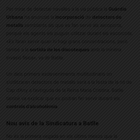
Per mirar de detectar navalles a la via pública la
Guàrdia
Urbana
ha anunciat la
incorporació
de
detectors de
metalls
semblants als que es fan servir als aeroports,
perquè els agents els puguin utilitzar durant els escorcolls.
«Es faran servir quan hi hagi grans concentracions, però
també a la
sortida de les discoteques
amb la mínima
invasió física», va dir Batlle.
Un dels primers esdeveniments multitudinaris on
s’utilitzaran detectors de metalls serà a la festa de la nit de
Cap d’Any a l’avinguda de la Reina Maria Cristina. Batlle
també va explicar que es podran fer servir durant els
controls d’alcoholèmia
.
Nou avís de la Sindicatura a Batlle
No és la primera vegada en els últims mesos que la