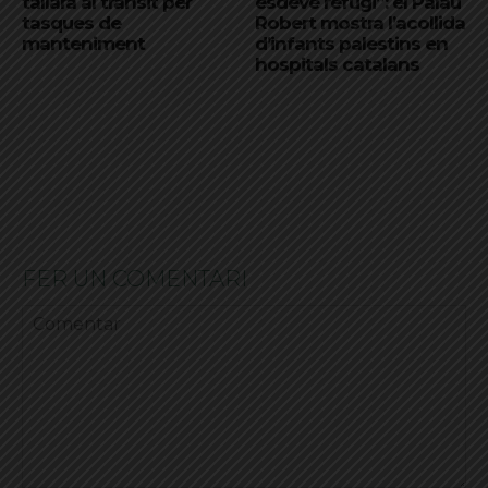
tallarà al trànsit per
esdevé refugi”: el Palau
tasques de
Robert mostra l’acollida
manteniment
d’infants palestins en
hospitals catalans
FER UN COMENTARI