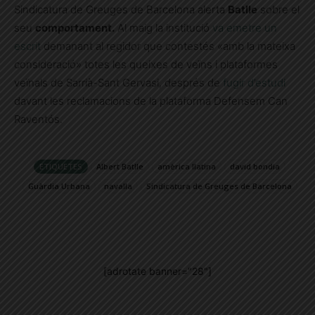
Sindicatura de Greuges de Barcelona alerta
Batlle
sobre el
seu
comportament.
Al maig la institució
va emetre un
escrit
demanant al regidor que contestés «amb la mateixa
consideració» totes les queixes de veïns i plataformes
veïnals de Sarrià-Sant Gervasi, després de
fugir d’estudi
davant les reclamacions de la plataforma Defensem Can
Raventós.
ETIQUETES
Albert Batlle
amèrica llatina
david bondia
Guàrdia Urbana
navalla
Sindicatura de Greuges de Barcelona
[adrotate banner="28"]