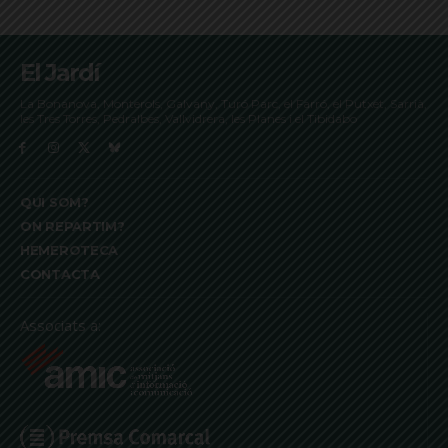
El Jardí
La Bonanova, Monterols, Galvany, Turó Parc, el Farró, el Putxet, Sarrià,
les Tres Torres, Pedralbes, Vallvidrera, les Planes i el Tibidabo
QUI SOM?
ON REPARTIM?
HEMEROTECA
CONTACTA
Associats a: