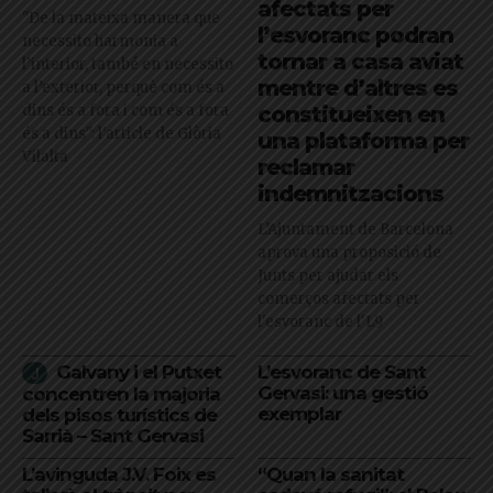
afectats per
"De la mateixa manera que
l’esvoranc podran
necessito harmonia a
tornar a casa aviat
l’interior, també en necessito
mentre d’altres es
a l’exterior, perquè com és a
dins és a fora i com és a fora
constitueixen en
és a dins": l'article de Glòria
una plataforma per
Vilalta
reclamar
indemnitzacions
L’Ajuntament de Barcelona
aprova una proposició de
Junts per ajudar els
comerços afectats per
l'esvoranc de l'L9
Galvany i el Putxet
L’esvoranc de Sant
Gervasi: una gestió
concentren la majoria
exemplar
dels pisos turístics de
Sarrià – Sant Gervasi
L’avinguda J.V. Foix es
“Quan la sanitat