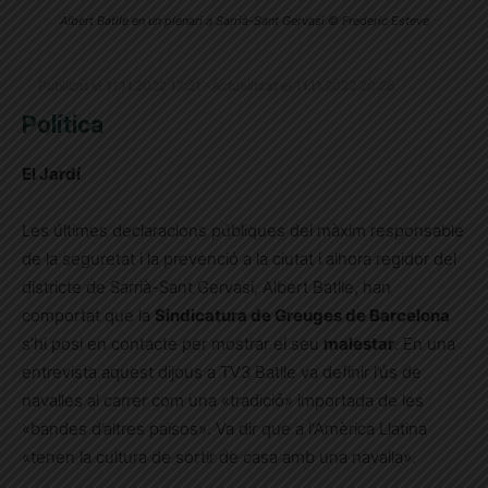
Albert Batlle en un plenari a Sarrià-Sant Gervasi © Frederic Esteve
Publicat el 11.11.2022 17:21 · Actualitzat el 11.11.2022 20:26
Política
El Jardí
Les últimes declaracions públiques del màxim responsable
de la seguretat i la prevenció a la ciutat i alhora regidor del
districte de Sarrià-Sant Gervasi, Albert Batlle, han
comportat que la
Sindicatura de Greuges de Barcelona
s’hi posi en contacte per mostrar el seu
malestar
. En una
entrevista aquest dijous a TV3 Batlle va definir l’ús de
navalles al carrer com una «tradició» importada de les
«bandes d’altres països». Va dir que a l
‘Amèrica Llatina
«t
enen la cultura de sortir de casa amb una navalla»
.