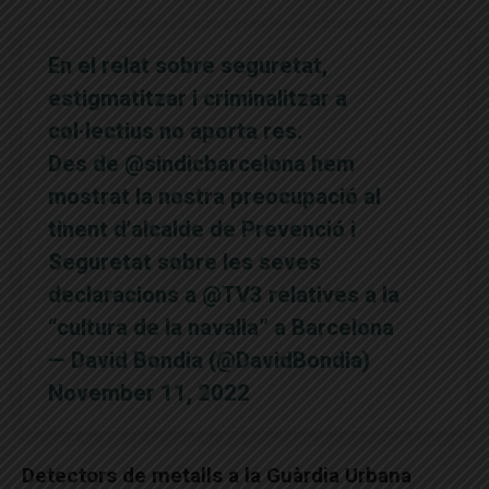
En el relat sobre seguretat,
estigmatitzar i criminalitzar a
col·lectius no aporta res.
Des de
@sindicbarcelona
hem
mostrat la nostra preocupació al
tinent d’alcalde de Prevenció i
Seguretat sobre les seves
declaracions a @TV3 relatives a la
“cultura de la navalla” a Barcelona
— David Bondia (@DavidBondia)
November 11, 2022
Detectors de metalls a la Guàrdia Urbana