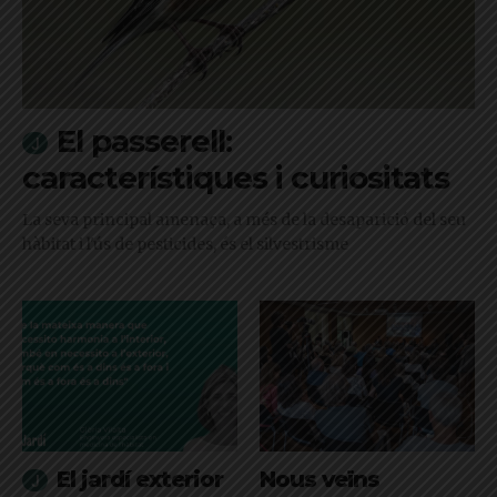
El passerell:
característiques i curiositats
La seva principal amenaça, a més de la desaparició del seu
hàbitat i l'ús de pesticides, és el silvestrisme
El jardí exterior
Nous veïns