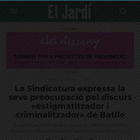
Publicitat
Publicitat
Barris
Destacat
Política
La Sindicatura expressa la
seva preocupació pel discurs
«estigmatitzador i
criminalitzador» de Batlle
El regidor va situar en les persones de l'Amèrica Llatina la
introducció a Barcelona de la "cultura de la navalla" al carrer