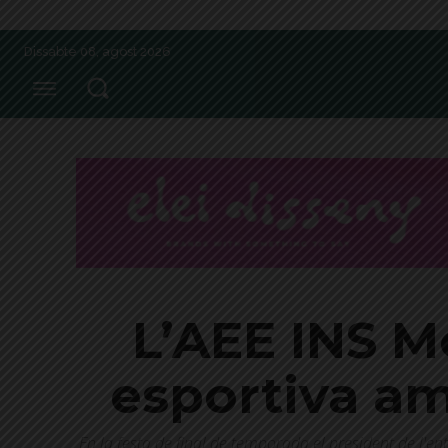
Dissabte 08, agost 2026
L’AEE INS M
esportiva am
En la festa de final de temporada el president de l'ent