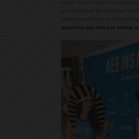
agrair-los el «suport i la confia
que van haver de cancel·lar l’act
també va refermar el compromís d
esportiva una eina per educar e