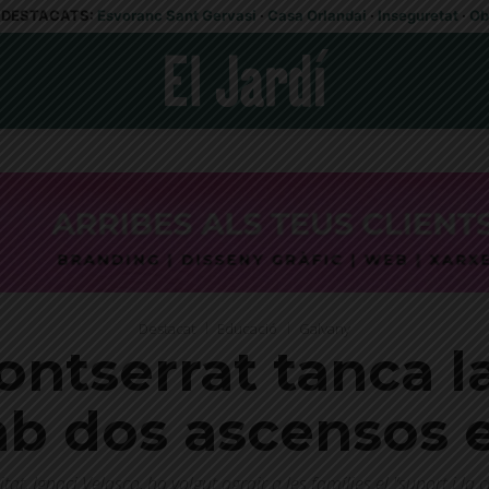
DESTACATS:
Esvoranc Sant Gervasi
·
Casa Orlandai
·
Inseguretat
·
Ob
Destacat
Educació
Galvany
ontserrat tanca 
b dos ascensos e
itat, Ignaci Velasco, ha volgut agrair a les famílies el "suport i 