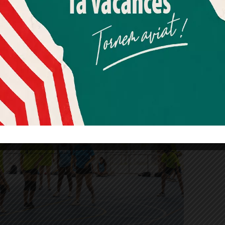
a.
Més informació
Acceptar
Rebutjar tot
Quan l’usuari crea un compte al Diari el Jardí, dona el seu
consentiment explícit per rebre comunicacions
informatives relacionades amb el servei. Aquest
consentiment pot ser revocat en qualsevol moment
mitjançant l’enllaç de baixa present a tots els correus.