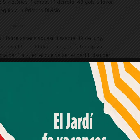
 victòries, 1 empat i 1 derrota, 48 gols a favor
’equip a la Primera Divisió.
Publicitat
t l’altre ascens aquest dissabte, 19 de juny,
alona FS Iris. El dia abans, però, l’equip va
a per 1 a 2, en el que va ser el partit clau per
 primera vegada en la història de l’entitat que el
onsegueix
arribar a disputar la lliga de Primera
Amb el seu acord, nosaltres fem servir galetes o
tecnologies similars per emmagatzemar, accedir i
processar dades personals com la seva visita a aquest lloc
web. Pot retirar el seu consentiment o oposar-se al
 va celebrar la festa de final de temporada de
processament de dades basat en interessos legítims en
rvir per presentar els
prop de 40 equips de
qualsevol moment fent clic a "Ajustos de cookies" o a la
nostra Política de privacitat en aquest lloc web. Si cliques
 té l’entitat. En el cas del vòlei, tant el Sènior
"acceptar" dones el teu consentiment
 a disputar la fase d’ascens de les respectives