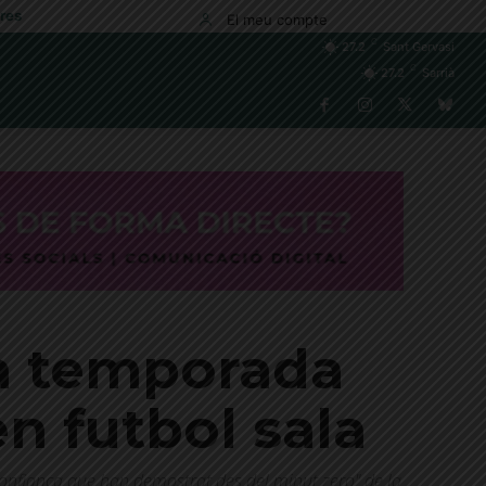
res
El meu compte
C
27.2
Sant Gervasi
C
27.2
Sarrià
la temporada
n futbol sala
la confiança que han demostrat des del minut zero" de la