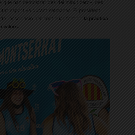
nça que han demostrat des del minut zero», des
ivitat esportiva durant setmanes. El president
e l’associació per continuar fent de
la pràctica
n valors.