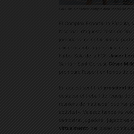
L’AEE Ins Monserrat compta amb secció de vole
El Complex Esportiu la Bàscula, s
l’escenari d’aquesta festa de fin
jornada va comptar amb la partici
així com amb la presència i els p
Futbol Sala de la FCF,
Javier Le
Sarrià – Sant Gervasi,
Cèsar Mill
promoure l’esport en temps de p
En aquest sentit, el
president de
destacar el treball de l’equip de
reunions de matinada” que han pe
activitat». Velasco també va vole
demostrat jugadors i jugadores
«
virtualment»
per poder continuar v