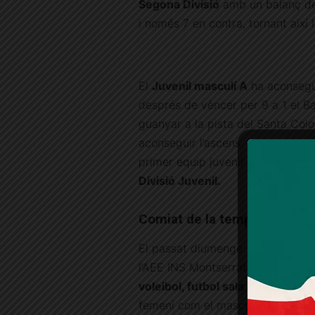
Segona Divisió
amb un balanç de 8
i només 7 en contra, tornant així l
El
Juvenil masculí A
ha aconsegui
després de vèncer per 9 a 1 el Bad
guanyar a la pista del Santa Colom
aconseguir l’ascens. Aquesta és la
primer equip juvenil masculí ac
Divisió Juvenil.
Comiat de la temporada
El passat diumenge 20 de juny es
l’AEE INS Montserrat. L’acte va se
voleibol, futbol sala i bàsquet
que
femení com el masculí han arribat