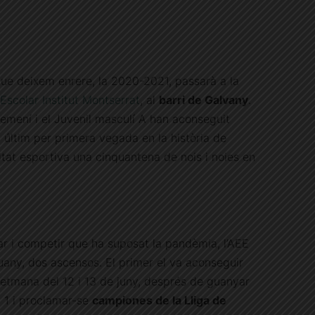
ue deixem enrere, la 2020-2021, passarà a la
 Escolar Institut Montserrat
, al
barri de Galvany
.
 femení i el Juvenil masculí A han aconseguit
t últim per primera vegada en la història de
ntitat esportiva una cinquantena de nois i noies en
nar i competir que ha suposat la pandèmia, l’AEE
uany, dos ascensos. El primer el va aconseguir
etmana del 12 i 13 de juny, després de guanyar
a 1 i proclamar-se
campiones de la Lliga de