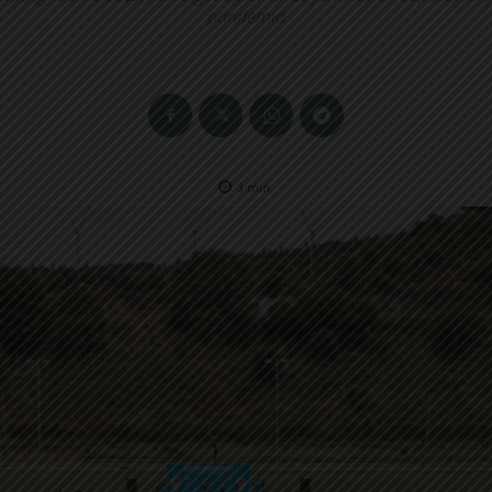
pandèmia
3
min.