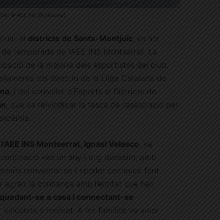
ibol © AEE Ins Montserrat
ituat al
districte de Sants-Montjuïc
, va ser
al de temporada de l’AEE INS Montserrat. La
pació de la majoria dels esportistes del club,
arlaments del directiu de la Lliga Catalana de
rma
, i del conseller d’Esports al Districte de
án
, que va reivindicar la tasca de l’associació per
andèmia.
 l’AEE INS Montserrat, Ignasi Velasco
, va
 coordinació «en un any i mig duríssim, amb
rmès reinventar-se i «poder continuar fent
r agrair la confiança amb l’entitat que han
quedant-se a casa i connectant-se
inculats a l’entitat. A les famílies va voler