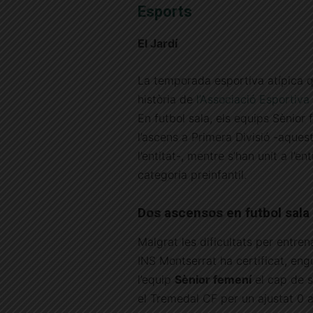
Esports
El Jardí
La temporada esportiva atípica q
història de
l’Associació Esportiva
En futbol sala, els equips Sènior
l’ascens a Primera Divisió -aques
l’entitat-, mentre s’han unit a l’e
categoria preinfantil.
Dos ascensos en futbol sala
Malgrat les dificultats per entre
INS Montserrat ha certificat, eng
l’equip
Sènior femení
el cap de s
el Tremedal CF per un ajustat 0 