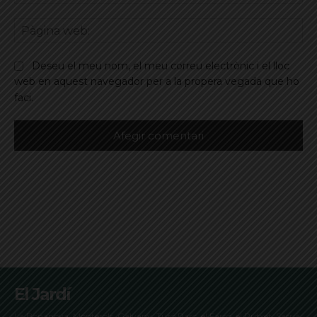
ele
Pà
we
Deseu el meu nom, el meu correu electrònic i el lloc
web en aquest navegador per a la propera vegada que ho
faci.
El Jardí
La Bonanova, Monterols, Galvany, Turó Parc, el Farró, el Putxet, Sarrià,