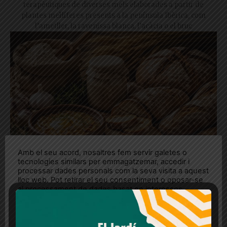
terapèutiques de diverses mels elaborades a partir de
plantes mel·líferes presents a la península Ibèrica, com
l’ametller, la ravenissa blanca, l’acàcia o el bruc
Amb el seu acord, nosaltres fem servir galetes o
tecnologies similars per emmagatzemar, accedir i
processar dades personals com la seva visita a aquest
lloc web. Pot retirar el seu consentiment o oposar-se
El secret del pa que menges cada dia
al processament de dades basat en interessos
legítims en qualsevol moment fent clic a "Ajustos de
De la massa mare a la sopa d’all: un aliment quotidià que
cookies" o a la nostra Política de privacitat en aquest
revela la nostra cultura i arrelament
lloc web. Si cliques "acceptar" dones el teu
consentiment