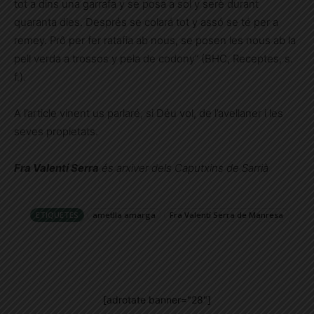
tot a dins una garrafa y se posa a sol y serè durant
quaranta dies. Després se colará tot y assó se té per a
remey. Prô per fer ratafia ab nous, se posen les nous ab la
pell verda a trossos y pela de codony” (BHC, Receptes, s.
f.).
A l’article vinent us parlaré, si Déu vol, de l’avellaner i les
seves propietats.
Fra Valentí Serra
és arxiver dels Caputxins de Sarrià
ETIQUETES
ametlla amarga
Fra Valentí Serra de Manresa
[adrotate banner="28"]