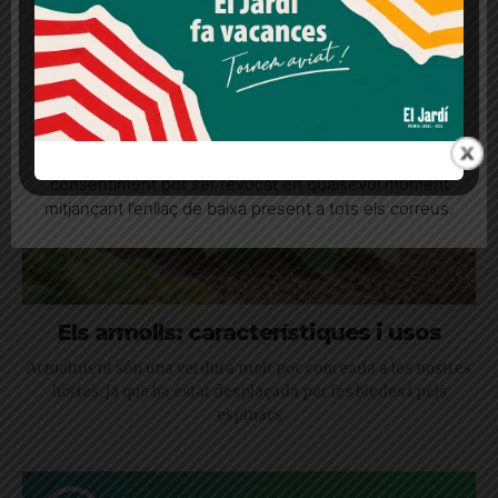
Més informació
Acceptar
Rebutjar tot
Quan l’usuari crea un compte al Diari el Jardí, dona el
seu consentiment explícit per rebre comunicacions
informatives relacionades amb el servei. Aquest
consentiment pot ser revocat en qualsevol moment
mitjançant l’enllaç de baixa present a tots els correus.
Els armolls: característiques i usos
Actualment són una verdura molt poc conreada a les nostres
hortes, ja que ha estat desplaçada per les bledes i pels
espinacs