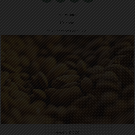
Per
El Jardí
2
min.
23 de febrer de 2022
Ametlla © CC0