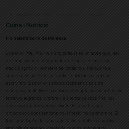
Publicat el 23.2.2022 6:30 · Actualitzat el 23.2.2022 9:42
Cuina i Nutrició
Fra Valentí Serra de Manresa
L’ametller (
llat., Pru- nus amygdalus
) és un arbre que, des
de temps immemorial, gaudeix de molta estima en la
tradició agrícola i remeiera de Catalunya. Pel que fa al
conreu dels ametllers, els antics hortolans caputxins
escriviren: “L’ametller s’adapta fàcilment a sòls de
naturalesa molt diversa i solament vegeta malament en els
terrenys argilencs, prefereix els terrenys secs fins i tot
quan siguin pedregosos i eixuts. És un arbre que
proporciona bons rendiments, i floreix molt primerenc. El
fruit, ametlla, és de sabor agradable, nutritiva i emulsiva, i
amb ella es prepara l’ametlada, que és una beguda