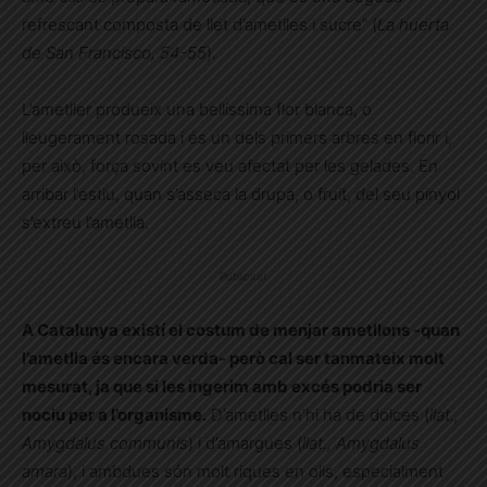
refrescant composta de llet d’ametlles i sucre” (
La huerta
de San Francisco, 54-55
).
L’ametller produeix una bellíssima flor blanca, o
lleugerament rosada i és un dels primers arbres en florir i,
per això, força sovint es veu afectat per les gelades. En
arribar l’estiu, quan s’asseca la drupa, o fruit, del seu pinyol
s’extreu l’ametlla.
Publicitat
A Catalunya existí el costum de menjar ametllons -quan
l’ametlla és encara verda- però cal ser tanmateix molt
mesurat, ja que si les ingerim amb excés podria ser
nociu per a l’organisme.
D’ametlles n’hi ha de dolces (
llat.,
Amygdalus communis
) i d’amargues (
llat., Amygdalus
amara
), i ambdues són molt riques en olis, especialment