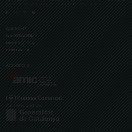
les Tres Torres, Pedralbes, Vallvidrera, les Planes i el Tibidabo
QUI SOM?
ON REPARTIM?
HEMEROTECA
CONTACTA
Associats a:
Amb el suport de: