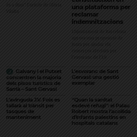
és a dins": l'article de Glòria
una plataforma per
Vilalta
reclamar
indemnitzacions
L’Ajuntament de Barcelona
aprova una proposició de
Junts per ajudar els
comerços afectats per
l'esvoranc de l'L9
Galvany i el Putxet
L’esvoranc de Sant
Gervasi: una gestió
concentren la majoria
exemplar
dels pisos turístics de
Sarrià – Sant Gervasi
L’avinguda J.V. Foix es
“Quan la sanitat
tallarà al trànsit per
esdevé refugi”: el Palau
tasques de
Robert mostra l’acollida
manteniment
d’infants palestins en
hospitals catalans