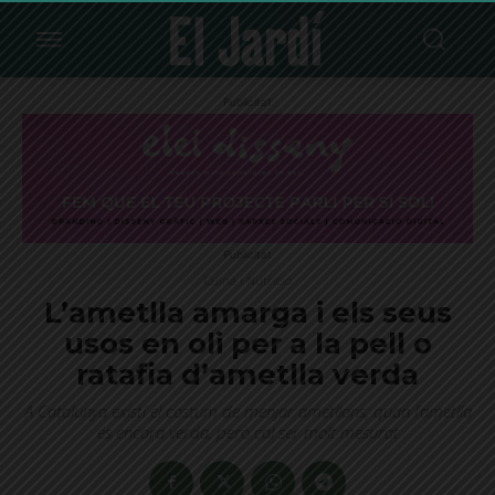
Publicitat
Publicitat
Cuina i Nutrició
L’ametlla amarga i els seus
usos en oli per a la pell o
ratafia d’ametlla verda
A Catalunya existí el costum de menjar ametllons, quan l’ametlla
és encara verda, però cal ser molt mesurat