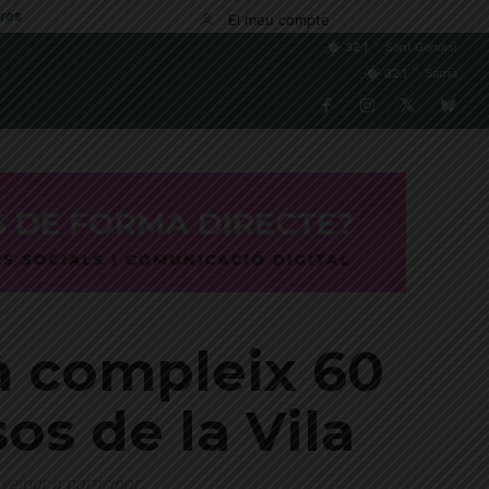
res
El meu compte
C
32.1
Sant Gervasi
C
32.1
Sarrià
ià compleix 60
os de la Vila
 veïnat a participar