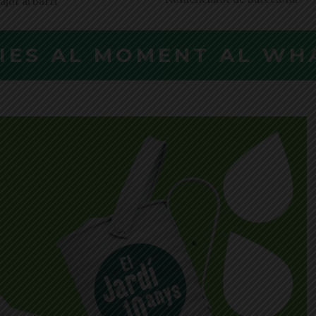
jor al barri
CIES AL MOMENT AL WH