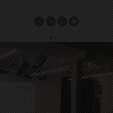
1
min.