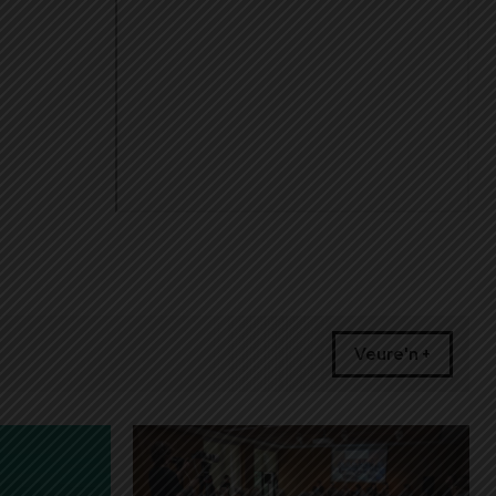
Veure'n +