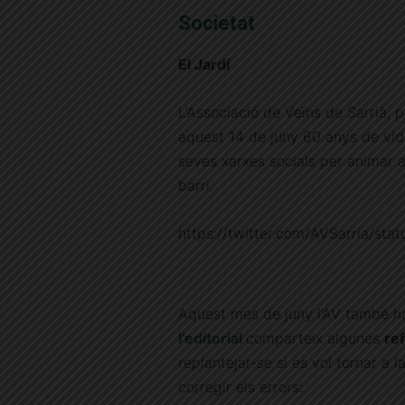
Societat
El Jardí
L’Associació de Veïns de Sarrià,
aquest 14 de juny 60 anys de vida
seves xarxes socials per animar al
barri.
https://twitter.com/AVSarria/s
Aquest mes de juny l’AV també ha 
l’editorial
comparteix algunes
re
replantejar-se si es vol tornar a 
corregir els errors: