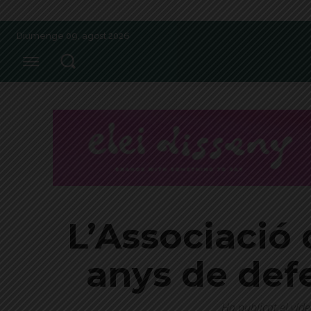
Diumenge 09, agost 2026
L’Associació 
anys de defe
Ha publicat el víde