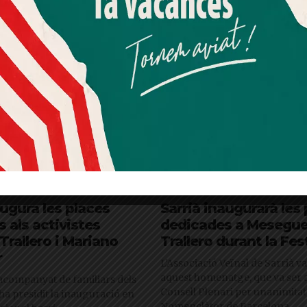
Més informació
Acceptar
Rebutjar tot
Quan l’usuari crea un compte al Diari el Jardí, dona el seu
consentiment explícit per rebre comunicacions
informatives relacionades amb el servei. Aquest
consentiment pot ser revocat en qualsevol moment
mitjançant l’enllaç de baixa present a tots els correus.
augura les places
Sarrià inaugurarà les
 als activistes
dedicades a Meseguer
Trallero i Mariano
Trallero durant la Fe
r
L'Associació Veïnal de Sarrià v
aquest homenatge, que va ser 
, acompanyat de familiars dels
Consell Plenari per unanimitat 
ha presidit la inauguració en
Nomenclàtor de Barcelona