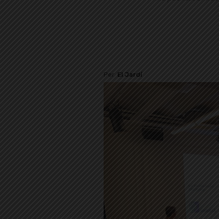
Per
El Jardí