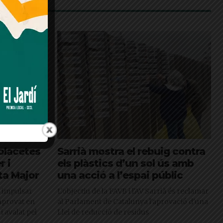
 placetes
Sarrià mostra el rebuig contra
 i
els plàstics d’un sol ús amb
sta Major
una acció a l’espai públic
a impulsar
L'objectiu de la FAVB i l'AV Sarrià és reclamar
aprovat en
al Parlament de Catalunya l'aprovació d'una
i avalat pel
Llei de reducció de residus