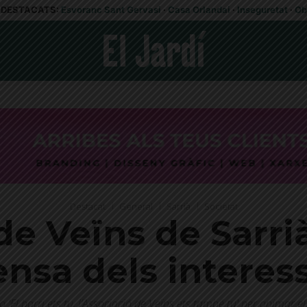
DESTACATS:
Esvoranc Sant Gervasi
·
Casa Orlandai
·
Inseguretat
·
Ob
Destacat
General
Sarrià
Societat
de Veïns de Sarr
nsa dels interess
o 'El barri ets tu, l’Associació de Veïns ets també tu' per animar el