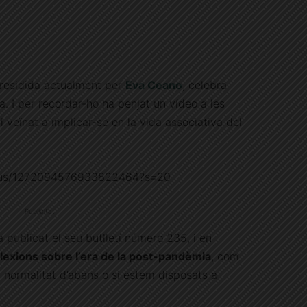
 presidida actualment per
Eva Ceano
, celebra
. I per recordar-ho ha penjat un vídeo a les
 veïnat a implicar-se en la vida associativa del
tatus/1272094576933822464?s=20
Publicitat
publicat el seu butlletí número 235, i en
flexions sobre l’era de la post-pandèmia
, com
la normalitat d’abans o si estem disposats a