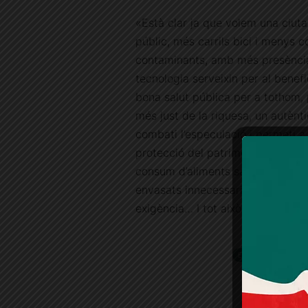
«Està clar ja que volem una ciuta
públic, més carrils bici i menys c
contaminants, amb més presència d
tecnologia serveixin per al benefic
bona salut pública per a tothom,
més just de la riquesa, un autèn
combati l’especulació i permeti a 
protecció del patrimoni ciutadà i d
consum d’aliments sans i ecològic
envasats innecessaris i insalubres
exigència… I tot això sabem i po
ETIQUETES
ass