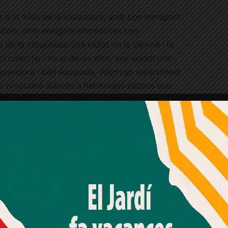
t a la mida de la ciutadania, amb bon transport
otxes, amb energies alternatives i no
e la naturalesa, una ciutat on la ciència i la
i col·lectiu i no el de les elits, que volem una
 previsora i ben equipada, volem un repartiment
tic programa d’accés a habitatges públics que
la joventut continuar en el seu barri, més
e la cultura, una ciutat on s’afavoreixi el
s, de la proximitat més gran possible i evitant
, on el reciclatge de residus sigui una
Amb el seu acord, nosaltres fem servir galetes o
dem fer-ho.»
tecnologies similars per emmagatzemar, accedir i
processar dades personals com la seva visita a aquest lloc
web. Pot retirar el seu consentiment o oposar-se al
processament de dades basat en interessos legítims en
ociacio de veins de sarria
AV SARRIÀ
qualsevol moment fent clic a "Ajustos de cookies" o a la
nostra Política de privacitat en aquest lloc web. Si cliques
"acceptar" dones el teu consentiment