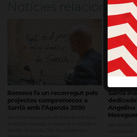
Notícies relacionades
Romeva fa un recorregut pels
Sarrià in
projectes compromesos a
dedicades
Sarrià amb l’Agenda 2030
Angelina 
Mesegue
Ha visitat l'Associació de Veïns de Sarrià, la
Fundació Aspasim, la Xarxa de la Mobilitat
Albert Batlle
Escolar de Sarrià, l'IQS i la plataforma
homenatjats, 
Defensem Can Raventós