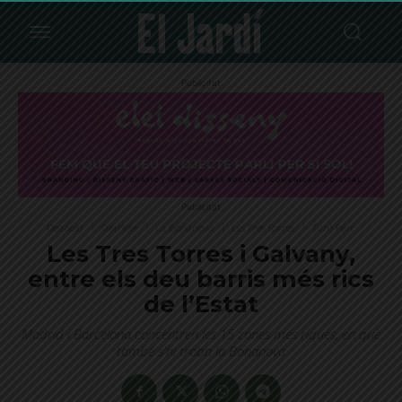
Publicitat
Publicitat
Destacat
Districte
La Bonanova
Les Tres Torres
Turó Parc
Les Tres Torres i Galvany,
entre els deu barris més rics
de l’Estat
Madrid i Barcelona concentren les 15 zones més riques, en què
també s'hi troba la Bonanova