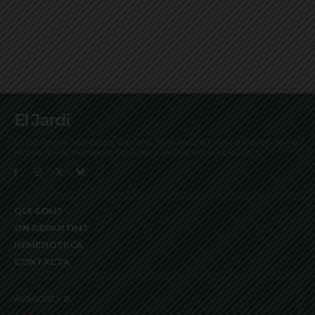
El Jardí
La Bonanova, Monterols, Galvany, Turó Parc, el Farró, el Putxet, Sarrià,
les Tres Torres, Pedralbes, Vallvidrera, les Planes i el Tibidabo
QUI SOM?
ON REPARTIM?
HEMEROTECA
CONTACTA
Associats a: