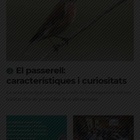
El passerell:
característiques i curiositats
La seva principal amenaça, a més de la desaparició del seu
hàbitat i l'ús de pesticides, és el silvestrisme