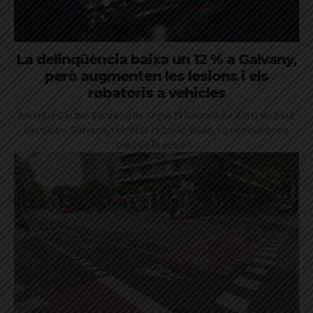
La delinqüència baixa un 12 % a Galvany,
però augmenten les lesions i els
robatoris a vehicles
Societat Carme Rocamora i Seguí El Consell de Barri de Sant
Gervasi – Galvany, celebrat el 26 de maig, va centrar bona
part de la sessió...