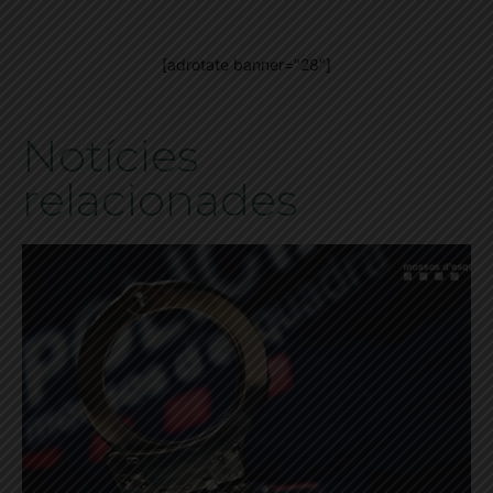
[adrotate banner="28"]
Notícies
relacionades