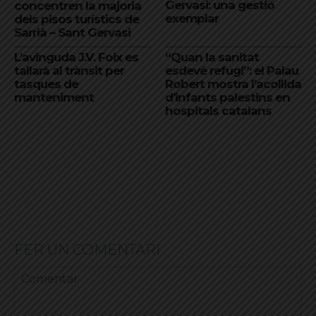
Gervasi: una gestió
concentren la majoria
exemplar
dels pisos turístics de
Sarrià – Sant Gervasi
L’avinguda J.V. Foix es
“Quan la sanitat
tallarà al trànsit per
esdevé refugi”: el Palau
tasques de
Robert mostra l’acollida
manteniment
d’infants palestins en
hospitals catalans
FER UN COMENTARI