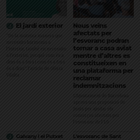
El jardí exterior
Nous veïns
afectats per
"De la mateixa manera que
l’esvoranc podran
necessito harmonia a
tornar a casa aviat
l’interior, també en necessito
mentre d’altres es
a l’exterior, perquè com és a
dins és a fora i com és a fora
constitueixen en
és a dins": l'article de Glòria
una plataforma per
Vilalta
reclamar
indemnitzacions
L’Ajuntament de Barcelona
aprova una proposició de
Junts per ajudar els
comerços afectats per
l'esvoranc de l'L9
Galvany i el Putxet
L’esvoranc de Sant