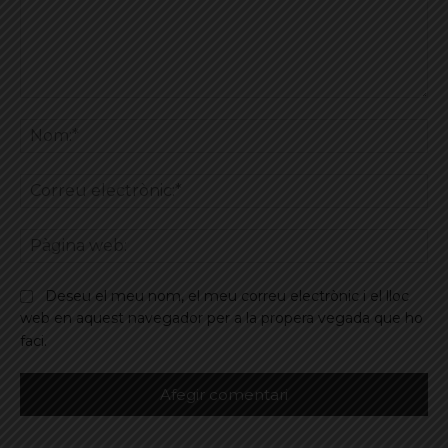
Comentar
No
Co
ele
Pà
we
Deseu el meu nom, el meu correu electrònic i el lloc
web en aquest navegador per a la propera vegada que ho
faci.