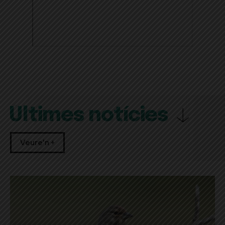
Últimes notícies
Veure'n +