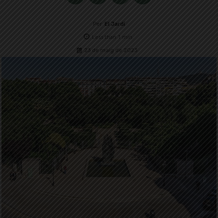
Per
El Jardí
Less than 1
min.
23 de maig de 2023