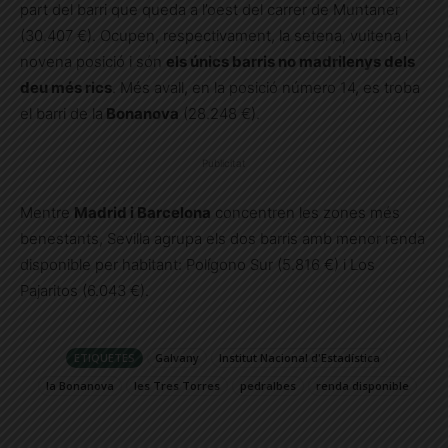
part del barri que queda a l’oest del carrer de Muntaner
(30.407 €). Ocupen, respectivament, la setena, vuitena i
novena posició i són
els únics barris no madrilenys dels
deu més rics
. Més avall, en la posició número 14, es troba
el barri de la
Bonanova
(28.248 €).
Publicitat
Mentre
Madrid i Barcelona
concentren les zones més
benestants, Sevilla agrupa els dos barris amb menor renda
disponible per habitant: Polígono Sur (5.816 €) i Los
Pajaritos (6.043 €).
ETIQUETES
Galvany
Institut Nacional d'Estadística
la Bonanova
les Tres Torres
pedralbes
renda disponible