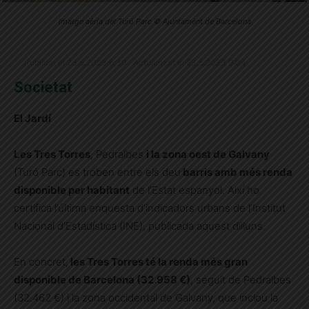
Imatge aèria del Turó Parc © Ajuntament de Barcelona
Publicat el 23.5.2023 6:30 · Actualitzat el 23.5.2023 9:04
Societat
El Jardí
Les Tres Torres
, Pedralbes
i la zona oest de Galvany
(Turó Parc) es troben entre els deu
barris amb més renda
disponible per habitant
de l’Estat espanyol. Així ho
certifica l’última enquesta d’indicadors urbans de l’Institut
Nacional d’Estadística (INE), publicada aquest dilluns.
En concret,
les Tres Torres té la renda més gran
disponible de Barcelona (32.958 €)
, seguit de Pedralbes
(32.462 €) i la zona occidental de Galvany, que inclou la