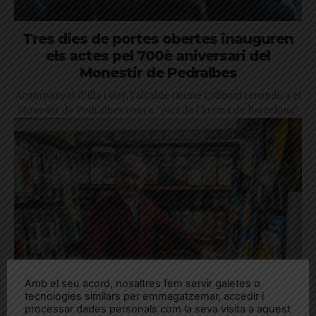
Tres dies de portes obertes inauguren
els actes pel 700è aniversari del
Monestir de Pedralbes
Acompanyat d'Illa i Gay, l'alcalde Jaume Collboni reivindica el
Monestir de Pedralbes com a "part de l'ànima de Barcelona"
Amb el seu acord, nosaltres fem servir galetes o
tecnologies similars per emmagatzemar, accedir i
processar dades personals com la seva visita a aquest