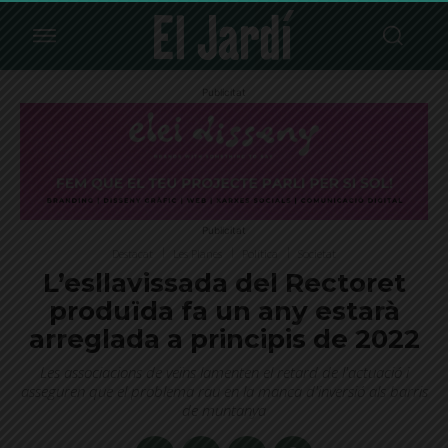
Publicitat
Publicitat
Destacat
Les Planes
Política
Societat
L’esllavissada del Rectoret
produïda fa un any estarà
arreglada a principis de 2022
Les associacions de veïns lamenten el retard de l'actuació i
asseguren que el problema rau en la manca d'inversió als barris
de muntanya