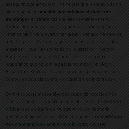
assegurat que arriba tard, i ha valorat que la situació és un
símptoma de la
«malaltia que pateixen els barris de
muntanya»
en referència a la falta de manteniment i
d’infraestructures, que al seu parer ve ocasionada per la
«manca històrica d’inversions» al barri. Per això ha advertit
a Batlle que «cal vacunar aquests barris contra aquestes
malalties» i que «la vacuna és diu inversions». «Senyor
Batlle, se’ns enfonsen els barris i vosté ens parla de
l’esperança que no torni a passar res més», ha afegit
Escardó, que ha dit al Govern municipal que els tenen en
compte en tots els sentits «excepte en les inversions».
Durant aquests mesos diversos grups de l’oposició han
estat a sobre de la qüestió: el mes de desembre
Junts va
criticar
que els barris de muntanya siguin «territoris
doblement discriminats» i el mes de gener va ser
ERC que
va demanar actuar amb urgència
sobre aquesta