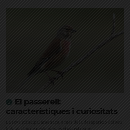
El passerell:
característiques i curiositats
La seva principal amenaça, a més de la desaparició del seu
hàbitat i l'ús de pesticides, és el silvestrisme