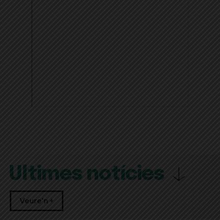
Últimes notícies
Veure'n +