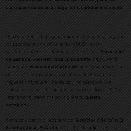
que aquesta situació es pugui tornar produir en un futur.
Publicitat
Una bona notícia per aquest barri tot i que, com asseguren
les associacions de veïns, arriba tard. En la seva
intervenció al Consell de Barri el president de l’
Associació
de Veïns del Rectoret, José Luís Lorente
, ha acusat al
Govern de
no haver estat a l’altura
: «Estic convençut que
si això s’hagués produït en un altre districte o barri, no
haguessin trigat tant», ha etzibat, i ha assegurat que
malgrat saber que el regidor hi ha invertit esforços, la Casa
Gran no s’ha preocupat per la qüestió:
«Estem
decebuts».
Per la seva banda el president de l’
Associació de Veïns El
Sanatori, Jesús Escardó
, ha celebrat la notícia però ha