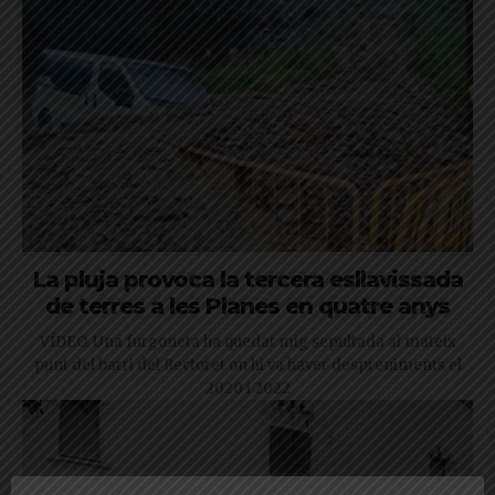
La pluja provoca la tercera esllavissada
de terres a les Planes en quatre anys
VÍDEO. Una furgoneta ha quedat mig sepultada al mateix
punt del barri del Rectoret on hi va haver despreniments el
2020 i 2022