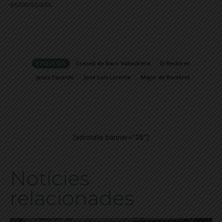
esllavissada.
ETIQUETES
Consell de Barri Vallvidrera
El Rectoret
Jesús Escardó
José Luís Lorente
Major de Rectoret
[adrotate banner="28"]
Notícies
relacionades