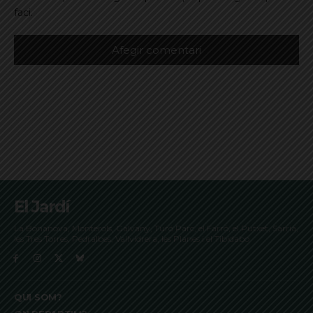
faci.
El Jardí
La Bonanova, Monterols, Galvany, Turó Parc, el Farró, el Putxet, Sarrià,
les Tres Torres, Pedralbes, Vallvidrera, les Planes i el Tibidabo
QUI SOM?