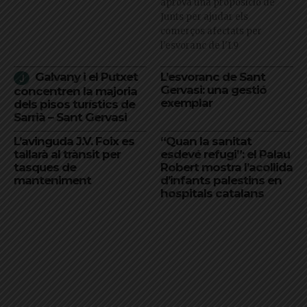
aprova una proposició de
Junts per ajudar els
comerços afectats per
l'esvoranc de l'L9
Galvany i el Putxet
L’esvoranc de Sant
Gervasi: una gestió
concentren la majoria
exemplar
dels pisos turístics de
Sarrià – Sant Gervasi
L’avinguda J.V. Foix es
“Quan la sanitat
tallarà al trànsit per
esdevé refugi”: el Palau
tasques de
Robert mostra l’acollida
manteniment
d’infants palestins en
hospitals catalans