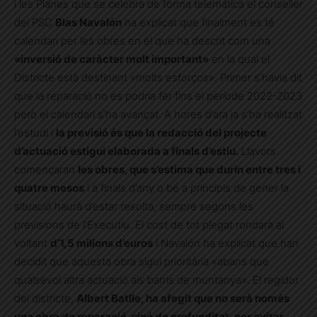
i les Planes que se celebra de forma telemàtica el conseller
del PSC
Blas Navalón
ha explicat que finalment es té
calendari per les obres en el que ha descrit com una
«inversió de caràcter molt important»
en la qual el
Districte està destinant «molts esforços». Primer s’havia dit
que la reparació no es podria fer fins el període 2022-2023
però el calendari s’ha avançat. A hores d’ara ja s’ha realitzat
l’estudi i
la previsió és que la redacció del projecte
d’actuació estigui elaborada a finals d’estiu.
Llavors
començaran
les obres, que s’estima que durin entre tres i
quatre mesos
i a finals d’any o bé a principis de gener la
situació haurà d’estar resolta, sempre segons les
previsions de l’Executiu. El cost de tot plegat rondarà al
voltant
d’1,5 milions d’euros
i Navalón ha explicat que han
decidit que aquesta obra sigui prioritària «abans que
qualsevol altra actuació als barris de muntanya». El regidor
del districte,
Albert Batlle, ha afegit que no serà només
una obra de reparació, sinó de profunditat, per evitar