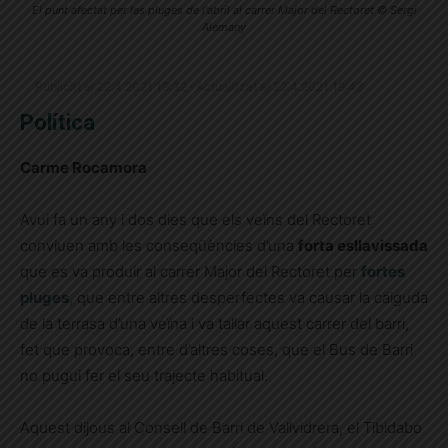
El punt afectat per les pluges de l'abril al carrer Major del Rectoret © Sergi
Alemany
Publicat el 22.4.2021 19:32 · Actualitzat el 22.4.2021 19:43
Política
Carme Rocamora
Avui fa un any i dos dies que els veïns del Rectoret
conviuen amb les conseqüències d’una
forta esllavissada
que es va produir al carrer Major del Rectoret per
fortes
pluges
, que entre altres desperfectes va causar la caiguda
de la terrasa d’una veïna i va tallar aquest carrer del barri,
fet que provoca, entre d’altres coses, que el Bus de Barri
no pugui fer el seu trajecte habitual.
Aquest dijous al Consell de Barri de Vallvidrera, el Tibidabo