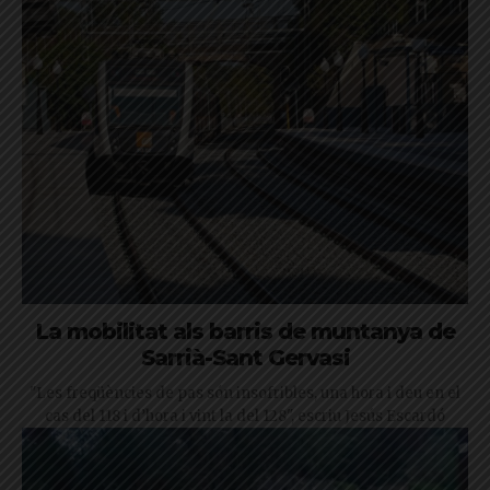
La mobilitat als barris de muntanya de
Sarrià-Sant Gervasi
"Les freqüències de pas són insofribles, una hora i deu en el
cas del 118 i d’hora i vint la del 128", escriu Jesús Escardó