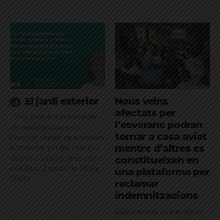
El jardí exterior
Nous veïns
afectats per
"De la mateixa manera que
l’esvoranc podran
necessito harmonia a
tornar a casa aviat
l’interior, també en necessito
mentre d’altres es
a l’exterior, perquè com és a
dins és a fora i com és a fora
constitueixen en
és a dins": l'article de Glòria
una plataforma per
Vilalta
reclamar
indemnitzacions
L’Ajuntament de Barcelona