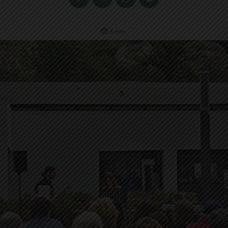
3
min.