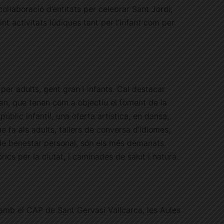
ol·laboració d’entitats per celebrar Sant Jordi,
int activitats lúdiques
tant per l’infant com per
 per adults, gent gran i infants. Cal destacar
gran, que tenen com a objectiu el foment de la
 públic infantil, una oferta artística, en dansa,
ue fa als adults, tallers de conversa d’idiomes,
i de benestar personal, són els més demanats.
rics per la ciutat, i caminades de salut i natura.
amb el CAP de Sant Gervasi Vallcarca, les Aules