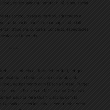
utxet, on actualment, l’entitat hi té la seu social.
ivitats socioculturals al territori, adreçades a
mentar la participació i donar suport al teixit
 ventall d’opcions culturals: concerts, espectacles
posicions i itineraris.
Publicitat
reballar amb els entitats del territori, fet que
plicitats en l’àmbit social i cultural, amb
 Putxet, equipaments com l’Escola Bressol Putget
altres com les Escoles de Música Sant Gervasi o
rupament Escolta Pere Quart o social, com la
ir i canalitzar més iniciatives, com també oferir