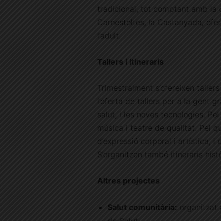
tradicional, tot comptant amb la c
Carnestoltes, la Castanyada
,
ofer
l’adult.
Tallers i itineraris
Trimestralment s’ofereixen tallers
l’oferta de tallers per a la gent 
salut, i les noves tecnologies. Pel
música i teatre de qualitat. Pel q
d’expressió corporal i artística, 
S’organitzen també itineraris histò
Altres projectes
Salut comunitària:
organitzat 
de Salut,