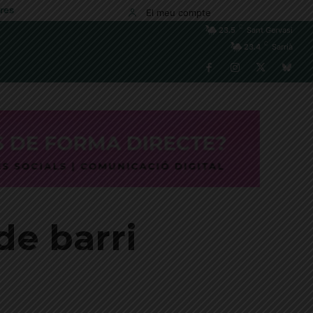
res
El meu compte
C
23.5
Sant Gervasi
C
23.4
Sarrià
de barri