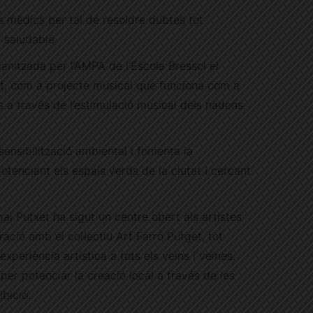
ls mèdics per tal de resoldre dubtes tot
a saludable
anitzada per l’AMPA de l’Escola Bressol el
get, com a projecte musical que funciona com a
s a través de l’estimulació musical dels nadons.
 sensibilització ambiental i fomenta la
otenciant els espais verds de la ciutat i cercant
spai Putxet ha sigut un centre obert als artistes
oració amb el col·lectiu Art Farró Putget, tot
’experiència artística a tots els veïns i veïnes.
per potenciar la creació local a través de les
bició.