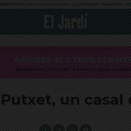
DESTACATS:
Esvoranc Sant Gervasi
·
Casa Orlandai
·
Inseguretat
·
Ob
Sant Gervasi
 Putxet, un casal 