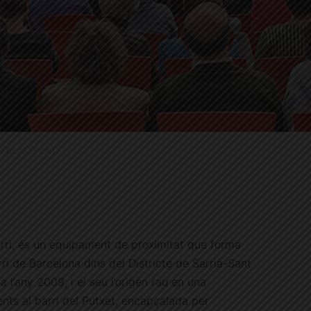
27.10.2015 23:17
arri, és un equipament de proximitat que forma
ri de Barcelona dins del Districte de Sarrià-Sant
a l’any 2009, i el seu l’origen rau en una
ents al barri del Putxet, encapçalada per