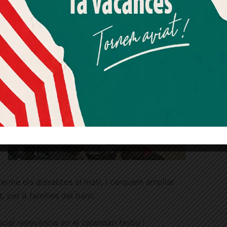
Més informació
Acceptar
Rebutjar tot
Quan l’usuari crea un compte al Diari el Jardí, dona el seu
consentiment explícit per rebre comunicacions
informatives relacionades amb el servei. Aquest
consentiment pot ser revocat en qualsevol moment
mitjançant l’enllaç de baixa present a tots els correus.
terme els dissabtes al matí, i cerquem ampliar
, per a famílies del barri.
ial rellevància en el calendari festiu i