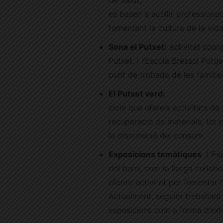
es basen a acollir professiona
fomentant la cultura de la vid
Sona el Putxet:
activitat coorg
Putxet. i l’Escola Bressol Put
punt de trobada de les famílie
El Putxet verd:
cicle que ofereix activitats de
recuperació de materials, tot p
la disminució del consum.
Exposicions temàtiques
. L’E
del barri, com la llarga col·lab
oferint activitat per fomentar l
Actualment, seguim treballant 
exposicions com a forma d’exhi