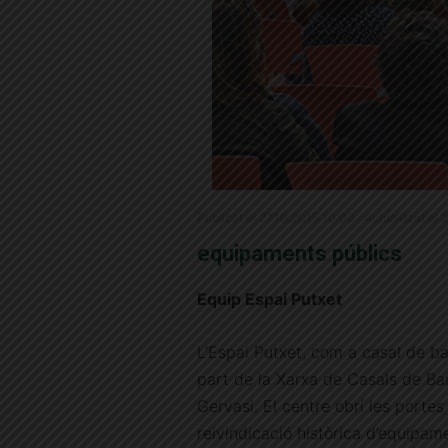
Publicat el 27.10.2015 10:00 · Actualitzat el 
equipaments públics
Equip Espai Putxet
L’Espai Putxet, com a casal de b
part de la Xarxa de Casals de Bar
Gervasi. El centre obrí les portes 
reivindicació històrica d’equipam