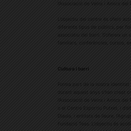
l’Associació de Veïns i Amics del P
L’objectiu del centre és oferir act
diferents tipus de públics, per fo
associatiu del barri. S’ofereix un
familiars, conferències, cursos, ex
Cultura i barri
Forma part de la nostra identitat t
durant aquest anys s’han creat com
l’Associació de Veïns i Amics del
o el Centre Esportiu Putxet, i d’
Diaula, i entitats de lleure, l’Ag
Fundació Teas. L’objectiu és acoll