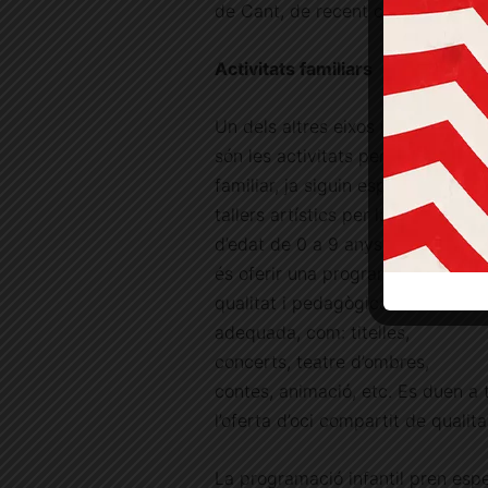
de Cant, de recent creació.
Activitats familiars
Un dels altres eixos importants
són les activitats per al públic
familiar, ja siguin espectacles o
tallers artístics per la franja
d’edat de 0 a 9 anys. L’objectiu
és oferir una programació de
qualitat i pedagògicament
adequada, com: titelles,
concerts, teatre d’ombres,
contes, animació, etc. Es duen a 
l’oferta d’oci compartit de qualitat
La programació infantil pren espec