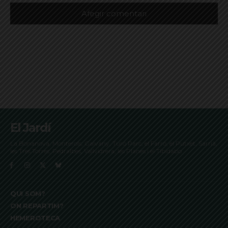
El Jardí
La Bonanova, Monterols, Galvany, Turó Parc, el Farró, el Putxet, Sarrià,
les Tres Torres, Pedralbes, Vallvidrera, les Planes i el Tibidabo
QUI SOM?
ON REPARTIM?
HEMEROTECA