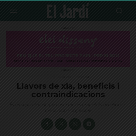
Publicitat
Publicitat
Cuina i Nutrició
Destacat
Llavors de xia, beneficis i
contraindicacions
És un superaliment que conté moltes propietats beneficioses
per al nostre organisme