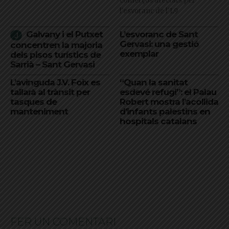
comerços afectats per
l'esvoranc de l'L9
Galvany i el Putxet
L’esvoranc de Sant
Gervasi: una gestió
concentren la majoria
exemplar
dels pisos turístics de
Sarrià – Sant Gervasi
L’avinguda J.V. Foix es
“Quan la sanitat
tallarà al trànsit per
esdevé refugi”: el Palau
tasques de
Robert mostra l’acollida
manteniment
d’infants palestins en
hospitals catalans
FER UN COMENTARI