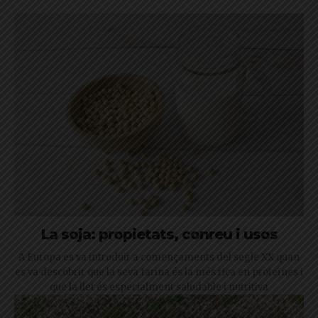
La soja: propietats, conreu i usos
A Europa es va introduir a començaments del segle XX quan
es va descobrir que la seva farina és la més rica en proteïnes i
que la llet és especialment saludable i nutritiva