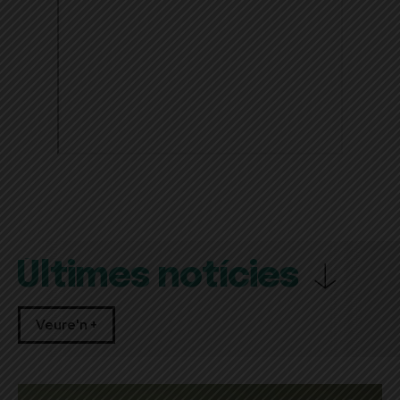
Últimes notícies
Veure'n +