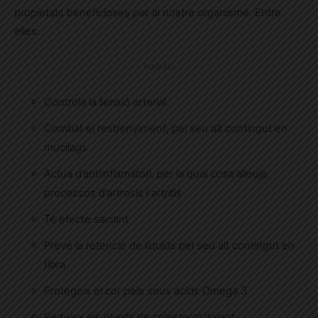
propietats beneficioses per al nostre organisme. Entre
elles:
Publicitat
Controla la tensió arterial
Combat el restrenyiment, pel seu alt contingut en
mucílags
Actua d’antiinflamatori, per la qual cosa alleuja
processos d’artrosis i artritis
Té efecte saciant.
Prevé la retenció de líquids pel seu alt contingut en
fibra
Protegeix el cor pels seus àcids Omega 3
Redueix els nivells de colesterol dolent