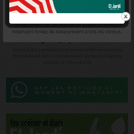
Quan l’usuari crea un compte al Diari el Jardí, dona el
seu consentiment explícit per rebre comunicacions
informatives relacionades amb el servei. Aquest
consentiment pot ser revocat en qualsevol moment
mitjançant l’enllaç de baixa present a tots els correus.
Les figues: propietats i usos
És una fruita particularment recomanable en moments
d’esgotament físic i emocional puix que la seva ingesta
estimula la concentració
REP LES NOTÍCIES AL
MOMENT AL WHATSAPP!