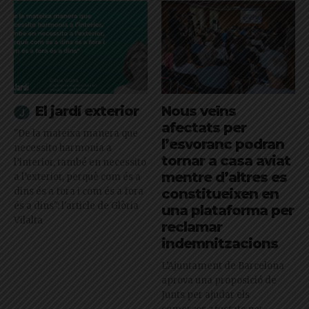
El jardí exterior
Nous veïns
afectats per
"De la mateixa manera que
l’esvoranc podran
necessito harmonia a
tornar a casa aviat
l’interior, també en necessito
mentre d’altres es
a l’exterior, perquè com és a
dins és a fora i com és a fora
constitueixen en
és a dins": l'article de Glòria
una plataforma per
Vilalta
reclamar
indemnitzacions
L’Ajuntament de Barcelona
aprova una proposició de
Junts per ajudar els