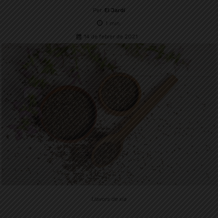
Per
El Jardí
1
min.
14 de febrer de 2021
Llavors de xia