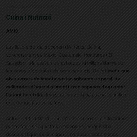
Publicat el 14.2.2021 6:10
Cuina i Nutrició
AMIC
Les llavors de xia provenen d’Amèrica Llatina,
concretament de Mèxic, Guatemala, Hondures i El
Salvador i ja la usaven els asteques fa milions d’anys per
les seves propietats i els seus beneficis. De fet
es diu que
els guerrers s’alimentaven tan sols amb un parell de
cullerades d’aquest aliment i eren capaços d’aguantar
lluitant tot el dia
, doncs, no en va, la paraula xia significa
en el llenguatge maia, força.
Actualment, la Xia s’ha incorporat a la nostra gastronomia
per a afegir-se a postres o amanides, perquè s’ha
descobert que és un superaliment que conté moltes