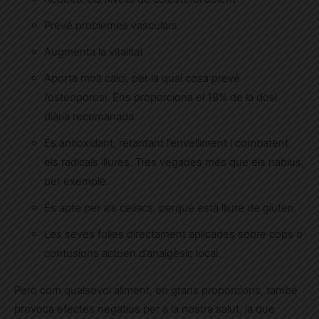
Prevé problemes vasculars
Augmenta la vitalitat
Aporta molt calci, per la qual cosa prevé
l’osteoporosi. Ens proporciona el 18% de la dosi
diària recomanada.
És antioxidant, retardant l’envelliment i combatent
els radicals lliures. Tres vegades més que els nabius,
per exemple.
És apte per als celíacs, perquè està lliure de gluten.
Les seves fulles directament aplicades sobre cops o
contusions actuen d’analgèsic local.
Però com qualsevol aliment, en grans proporcions, també
provoca efectes negatius per a la nostra salut, ja que