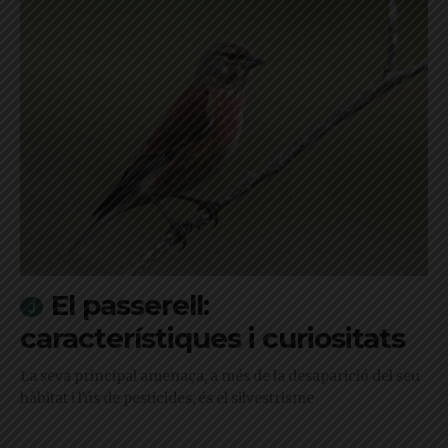
El passerell:
característiques i curiositats
La seva principal amenaça, a més de la desaparició del seu
hàbitat i l'ús de pesticides, és el silvestrisme