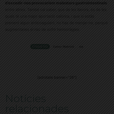
d’excedir-nos provocaríem malestars gastrointestinals
entre altres. També cal saber, que de les llavors, és de les
quals té una major aportació calòrica, i que si estàs
prenent algun anticoagulant, no has de menjar-ne, perquè
augmentaries el risc de sofrir hemorràgies.
ETIQUETES
Cuina i Nutrició
xia
[adrotate banner="28"]
Notícies
relacionades