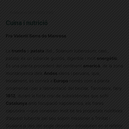
Publicat el 26.11.2023 7:00
Cuina i nutrició
Fra Valentí Serra de Manresa
La
trumfa
o
patata
(llat.,
Solanum tuberosum;
cast.,
patata
) és un tubercle gustós, digerible i molt
energètic
.
És una planta procedent del continent
americà
, de la zona
muntanyenca dels
Andes
xilens i peruans, que,
inicialment, es conreà a
Europa
només com a planta
ornamental i per a l’alimentació del bestiar. Tanmateix, l’any
1812
, durant la forta crisi de subsistències que sofrí
Catalunya
amb l’ocupació napoleònica, els frares
caputxins —que coneixien molt bé les propietats nutritives
d’aquest tubercle pel seu sojorn missioner a Trinitat i
Guaiana ja des del segle dissetè— introduïren en el refetor