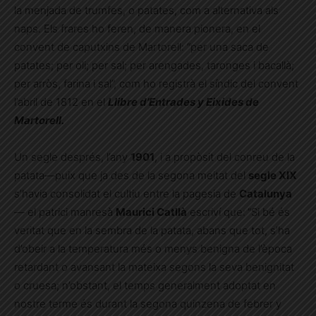
la menjada de trumfes, o patates, com a alternativa als
naps. Els frares ho feren, de manera pionera, en el
convent de caputxins de Martorell: “per una saca de
patates; per oli; per sal; per arengades, taronges i bacallà;
per arròs, farina i sal”, com ho registrà el síndic del convent
l’abril de 1812 en el
Llibre d’Entrades y Eixides de
Martorell.
Un segle després, l’any
1901
, i a propòsit del conreu de la
patata—puix que ja des de la segona meitat del
segle XIX
s’havia consolidat el cultiu entre la pagesia de
Catalunya
— el patrici manresà
Maurici Catllà
escriví que:
“Si bé és
veritat que en la sembra de la patata, abans que tot, s’ha
d’obeir a la temperatura més o menys benigna de l’època
retardant o avansant la mateixa segons la seva benignitat
o cruesa; n’obstant, el temps generalment adoptat en
nostre terme és durant la segona quinzena de febrer y