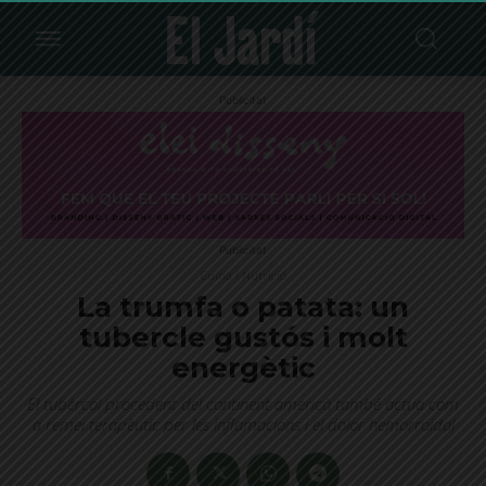
Publicitat
Publicitat
Cuina i Nutrició
La trumfa o patata: un
tubercle gustós i molt
energètic
El tubèrcol procedent del continent americà també actua com
a remei terapèutic per les inflamacions i el dolor hemorroidal