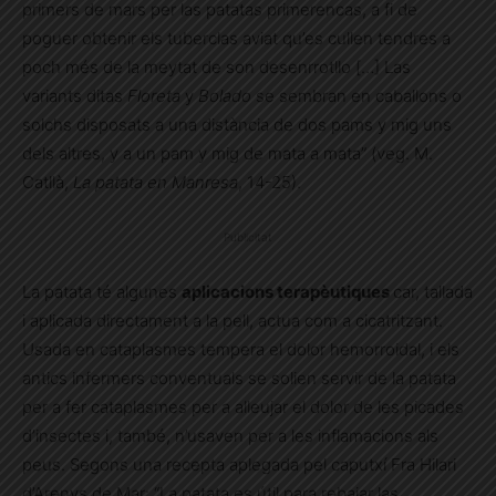
primers de mars per las patatas primerencas, a fi de
poguer obtenir els tuberclas aviat qu’es cullen tendres a
poch més de la meytat de son desenrrotllo […] Las
variants ditas
Floreta
y
Bolado
se sembran en caballons o
solchs disposats a una distància de dos pams y mig uns
dels altres, y a un pam y mig de mata a mata” (veg. M.
Catllà,
La patata en Manresa
, 14-25).
Publicitat
La patata té algunes
aplicacions terapèutiques
car, tallada
i aplicada directament a la pell, actua com a cicatritzant.
Usada en cataplasmes tempera el dolor hemorroidal, i els
antics infermers conventuals se solien servir de la patata
per a fer cataplasmes per a alleujar el dolor de les picades
d’insectes i, també, n’usaven per a les inflamacions als
peus. Segons una recepta aplegada pel caputxí Fra Hilari
d’Arenys de Mar: “La patata es útil para rebajar las