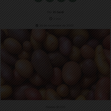
Per
El Jardí
2
min.
26 de novembre de 2023
Patates @ CC0