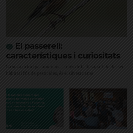
El passerell:
característiques i curiositats
La seva principal amenaça, a més de la desaparició del seu
hàbitat i l'ús de pesticides, és el silvestrisme