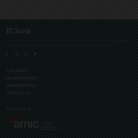
El Jardí
La Bonanova, Monterols, Galvany, Turó Parc, el Farró, el Putxet, Sarrià,
les Tres Torres, Pedralbes, Vallvidrera, les Planes i el Tibidabo
QUI SOM?
ON REPARTIM?
HEMEROTECA
CONTACTA
Associats a: