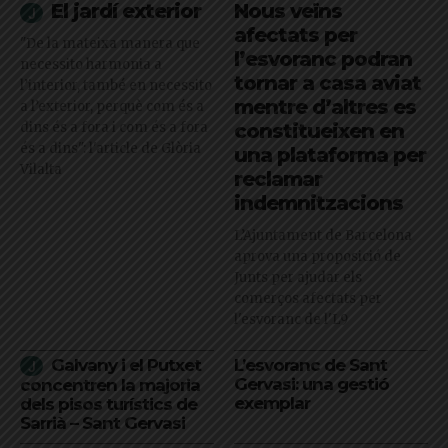
El jardí exterior
Nous veïns
afectats per
"De la mateixa manera que
l’esvoranc podran
necessito harmonia a
tornar a casa aviat
l’interior, també en necessito
mentre d’altres es
a l’exterior, perquè com és a
dins és a fora i com és a fora
constitueixen en
és a dins": l'article de Glòria
una plataforma per
Vilalta
reclamar
indemnitzacions
L’Ajuntament de Barcelona
aprova una proposició de
Junts per ajudar els
comerços afectats per
l'esvoranc de l'L9
Galvany i el Putxet
L’esvoranc de Sant
Gervasi: una gestió
concentren la majoria
exemplar
dels pisos turístics de
Sarrià – Sant Gervasi