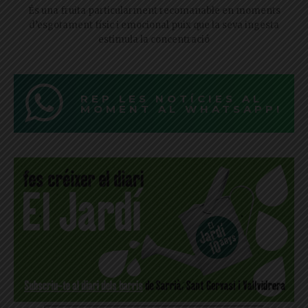
És una fruita particularment recomanable en moments
d’esgotament físic i emocional puix que la seva ingesta
estimula la concentració
REP LES NOTÍCIES AL
MOMENT AL WHATSAPP!