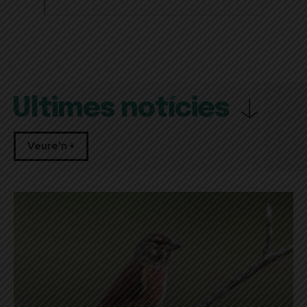
Últimes notícies
Veure'n +