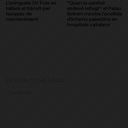
L’avinguda J.V. Foix es
“Quan la sanitat
tallarà al trànsit per
esdevé refugi”: el Palau
tasques de
Robert mostra l’acollida
manteniment
d’infants palestins en
hospitals catalans
FER UN COMENTARI