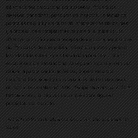
inflamaciones producidas por abscesos, forúnculos
diversos, panadizos, picaduras de insectos. La fécula de
patata es muy útil para curar las inflamaciones de los pies”
i, a propòsit dels cataplasmes de patata, el mateix Hilari
d’Arenys compilà aquesta recepta de medicina popular que
diu: “En casos de cremadura, ratllant una patata y posant
las ralladuras sobre la part ferida dóna resultats d’una
eficàcia sempre satisfactòria. Asseguran alguns y hem vist
usada la patata contra las febras, donant resultats
manífichs ben picada y col·locada a las plantas dels peus
en forma de cataplasma” (BHC,
Terapèutica Antiga,
s. f.). A
l’article vinent, si Déu vol, us parlaré sobre algunes
propietats del moniato.
Fra Valentí Serra de Manresa és arxiver dels caputxins
de
Sarrià