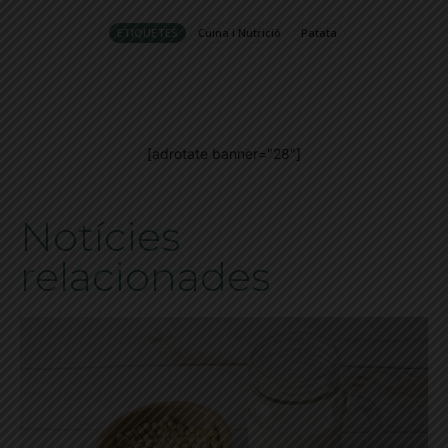
ETIQUETES
Cuina i Nutrició
Patata
[adrotate banner="28"]
Notícies
relacionades