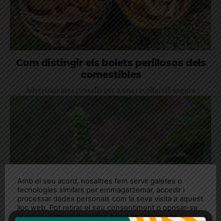
Com distingir els bolets perillosos dels
comestibles
Advertiments i consells per a una recol·lecció segura
Amb el seu acord, nosaltres fem servir galetes o
tecnologies similars per emmagatzemar, accedir i
processar dades personals com la seva visita a aquest
lloc web. Pot retirar el seu consentiment o oposar-se
al processament de dades basat en interessos